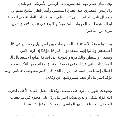
وفي بيان صدر يوم الخميس، دعا الرئيس الأمريكي جو بايدن
والرئيس المصري عبد الفتاح السيسي وأمير قطر الشيخ تميم بن
حمد آل ثاني الجانبين إلى “استئناف المناقشات العاجلة في الدوحة
أو القاهرة لسد الفجوات المتبقية” و”البدء في تنفيذ الاتفاق دون
مزيد من التأخير”.
وحددوا موعدًا لاستئناف المفاوضات بين إسرائيل وحماس في 15
أغسطس وقالوا إنهم سيقدمون اقتراحًا مؤقتًا إذا لزم الأمر.
وتسعى واشنطن والقاهرة والدوحة إلى إضافة طابع الاستعجال إلى
المحادثات التي فشلت في تحقيق اختراق وعانت من انتكاسة بعد
اغتيال إسماعيل هنية في إيران، الذي كان كبير مفاوضي حماس. ولم
تؤكد إسرائيل أو تنف مسؤوليتها عن وفاته.
وتعهدت طهران بالرد على مقتله، وكذلك مقتل القائد الأعلى لحزب
الله فؤاد شكر، والذي نفذته إسرائيل ردًا على هجوم في مرتفعات
الجولان المحتلة الشهر الماضي أسفر عن مقتل 12 شابًا.