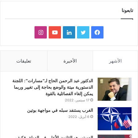
تابعونا
ف
ت
ل
ي
ا
ي
و
ي
و
ن
س
ي
ن
ت
س
الأشهر
الأخيرة
تعليقات
ب
ت
ك
ي
ت
و
ر
د
و
ق
الدكتور عبد الرحمن الحاج لـ”مسارات”: اللجنة
الدستورية ميتة والوضع بحاجة إلى تغيير وربما
ك
إ
ب
ر
يمكن إلغاء الفصائلية بالقوة
17 سبتمبر، 2022
ن
ا
الغرب يستنفد سبله في مواجهة بوتين
6 أبريل، 2022
م
الدستور هو القانون الأعلى في الدولة، فكيف