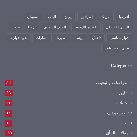
أفريقيا
أمريكا
إسرائيل
إيران
الباب
السودان
الشأن الأفريقي
الشرق الأوسط
الملف السوري
تركيا
حلب
حوار سياسي
داعش
روسيا
سوريا
مسارات
ندوة حوارية
يحيى السيد عمر
Categories
الدراسات والبحوث
211
تقارير
33
تحليلات
31
تقدير موقف
17
أبحاث
8
مقالات الرأي
189