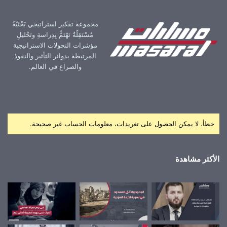
مجموعة تفكير استراتيجي بَحْثيّةٌ
مُسْتَقِلّةٌ تَهْتَمُّ بِدِراسةِ وتَحْليلِ
مؤشرات التحولات الاستراتيجية
المرتبطة بدوائر التأثير والنفوذ
والصراع في العالم.
خطأ، لا يمكن الحصول على تغريدات، معلومات الحساب غير صحيحة.
الأكثر مشاهدة