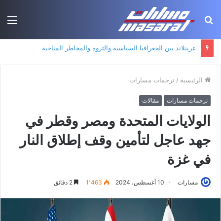
بحث
الق
عن
جذور حزب العمال الكردستاني: التكوين الأيديولوجي، البنية الاجتماعية، ومسارات النفوذ
الرئيسية
/
ترجمات مسارات
ترجمات مسارات
مقالات
الولايات المتحدة ومصر وقطر في
جهد عاجل لتأمين وقف إطلاق النار
في غزة
مسارات
10 أغسطس، 2024
1٬463
2 دقائق