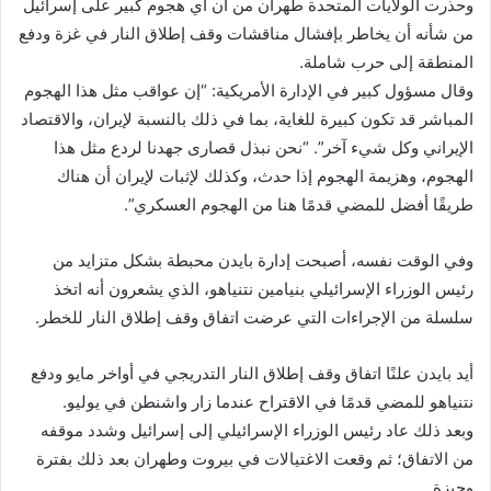
وحذرت الولايات المتحدة طهران من أن أي هجوم كبير على إسرائيل
من شأنه أن يخاطر بإفشال مناقشات وقف إطلاق النار في غزة ودفع
المنطقة إلى حرب شاملة.
وقال مسؤول كبير في الإدارة الأمريكية: “إن عواقب مثل هذا الهجوم
المباشر قد تكون كبيرة للغاية، بما في ذلك بالنسبة لإيران، والاقتصاد
الإيراني وكل شيء آخر”. “نحن نبذل قصارى جهدنا لردع مثل هذا
الهجوم، وهزيمة الهجوم إذا حدث، وكذلك لإثبات لإيران أن هناك
طريقًا أفضل للمضي قدمًا هنا من الهجوم العسكري”.
وفي الوقت نفسه، أصبحت إدارة بايدن محبطة بشكل متزايد من
رئيس الوزراء الإسرائيلي بنيامين نتنياهو، الذي يشعرون أنه اتخذ
سلسلة من الإجراءات التي عرضت اتفاق وقف إطلاق النار للخطر.
أيد بايدن علنًا اتفاق وقف إطلاق النار التدريجي في أواخر مايو ودفع
نتنياهو للمضي قدمًا في الاقتراح عندما زار واشنطن في يوليو.
وبعد ذلك عاد رئيس الوزراء الإسرائيلي إلى إسرائيل وشدد موقفه
من الاتفاق؛ ثم وقعت الاغتيالات في بيروت وطهران بعد ذلك بفترة
وجيزة.