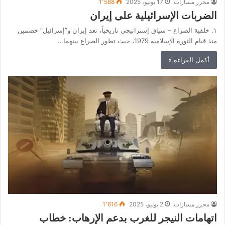
محرر مسارات
17 يونيو، 2025
1٬588
الضربات الإسرائيلية على إيران
١. خلفية الصراع – سياق إستراتيجي تاريخياً، تعد إيران و”إسرائيل” خصمين
منذ قيام الثورة الإسلامية 1979، حيث تطور الصراع بينهما…
أكمل القراءة »
محرر مسارات
2 يونيو، 2025
1٬616
اتهامات النيجر للغرب بدعم الإرهاب: خطاب