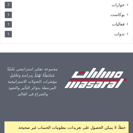
حوارات
7
بوكاست
1
فعاليات
1
ندوات
1
مجموعة تفكير استراتيجي بَحْثيّةٌ
مُسْتَقِلّةٌ تَهْتَمُّ بِدِراسةِ وتَحْليلِ
مؤشرات التحولات الاستراتيجية
المرتبطة بدوائر التأثير والنفوذ
والصراع في العالم.
خطأ، لا يمكن الحصول على تغريدات، معلومات الحساب غير صحيحة.