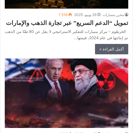
محرر مسارات
26 يونيو، 2025
1٬516
تمويل “الدعم السريع” عبر تجارة الذهب والإمارات
الخرطوم – مركز مسارات للتفكير الاستراتيجي لا يقل عن 80 طنًا من الذهب
تم إنتاجها في عام 2024، قيمتها…
أكمل القراءة »