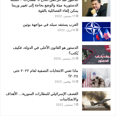
و
ر
د
و
ق
الدستورية ميتة والوضع بحاجة إلى تغيير وربما
ك
إ
ب
ر
يمكن إلغاء الفصائلية بالقوة
17 سبتمبر، 2022
ن
ا
الغرب يستنفد سبله في مواجهة بوتين
6 أبريل، 2022
م
الدستور هو القانون الأعلى في الدولة، فكيف
يُكتب؟
31 ديسمبر، 2020
ماذا تعني الانتخابات النصفية لعام ٢٠٢٢ حتى
٢٠٢٤؟
10 نوفمبر، 2022
القصف الإسرائيلي للمطارات السورية… الأهداف
والانعكاسات
7 سبتمبر، 2022