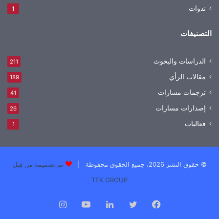
ندوات
1
التصنيفات
الدراسات والبحوث
211
مقالات الرأي
189
ترجمات مسارات
41
إصدارات مسارات
26
فعاليات
1
© حقوق النشر 2026، جميع الحقوق محفوظة |
تم تصميمه من قِبل
TEK GROUP
فيسبوك
تويتر
لينكدإن
يوتيوب
انستقرام