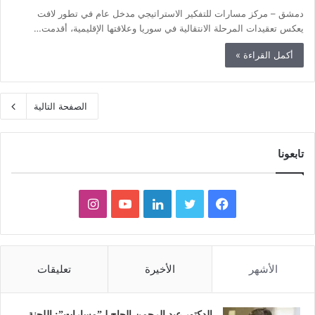
دمشق – مركز مسارات للتفكير الاستراتيجي مدخل عام في تطور لافت
يعكس تعقيدات المرحلة الانتقالية في سوريا وعلاقتها الإقليمية، أقدمت…
أكمل القراءة »
الصفحة التالية
تابعونا
ف
ت
ل
ي
ا
ي
و
ي
و
ن
س
ي
ن
ت
س
الأشهر
الأخيرة
تعليقات
ب
ت
ك
ي
ت
الدكتور عبد الرحمن الحاج لـ”مسارات”: اللجنة