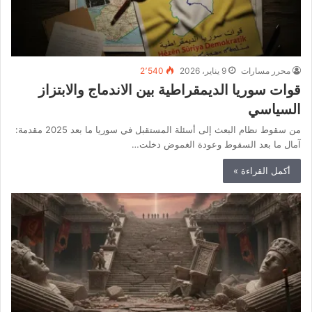
محرر مسارات
9 يناير، 2026
2٬540
قوات سوريا الديمقراطية بين الاندماج والابتزاز
السياسي
من سقوط نظام البعث إلى أسئلة المستقبل في سوريا ما بعد 2025 مقدمة:
آمال ما بعد السقوط وعودة الغموض دخلت…
أكمل القراءة »