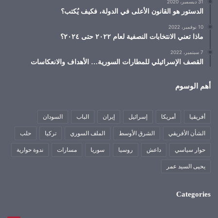
31 ديسمبر، 2020
الدستور هو القانون الأعلى في الدولة، فكيف يُكتب؟
10 نوفمبر، 2022
ماذا تعني الانتخابات النصفية لعام ٢٠٢٢ حتى ٢٠٢٤؟
7 سبتمبر، 2022
القصف الإسرائيلي للمطارات السورية… الأهداف والانعكاسات
أهم الوسوم
أفريقيا
أمريكا
إسرائيل
إيران
الباب
السودان
الشأن الأفريقي
الشرق الأوسط
الملف السوري
تركيا
حلب
حوار سياسي
داعش
روسيا
سوريا
مسارات
ندوة حوارية
يحيى السيد عمر
Categories