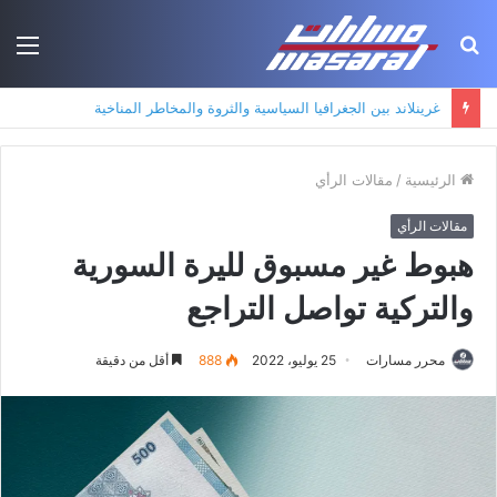
بحث
الق
عن
جذور حزب العمال الكردستاني: التكوين الأيديولوجي، البنية الاجتماعية، ومسارات النفوذ
الرئيسية
/
مقالات الرأي
مقالات الرأي
هبوط غير مسبوق لليرة السورية
والتركية تواصل التراجع
محرر مسارات
25 يوليو، 2022
888
أقل من دقيقة