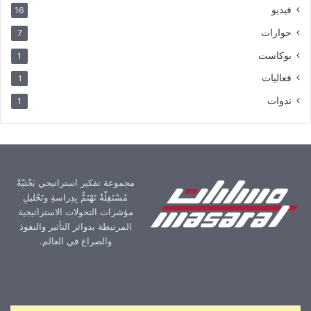
فيديو
16
حوارات
7
بوكاست
1
فعاليات
1
ندوات
1
مجموعة تفكير استراتيجي بَحْثيّةٌ
مُسْتَقِلّةٌ تَهْتَمُّ بِدِراسةِ وتَحْليلِ
مؤشرات التحولات الاستراتيجية
المرتبطة بدوائر التأثير والنفوذ
والصراع في العالم.