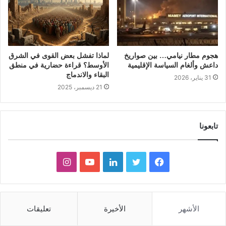
هجوم مطار نيامي… بين صواريخ
لماذا تفشل بعض القوى في الشرق
داعش وألغام السياسة الإقليمية
الأوسط؟ قراءة حضارية في منطق
البقاء والاندماج
31 يناير، 2026
21 ديسمبر، 2025
تابعونا
ف
ت
ل
ي
ا
ي
و
ي
و
ن
س
ي
ن
ت
س
الأشهر
الأخيرة
تعليقات
ب
ت
ك
ي
ت