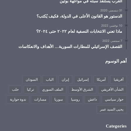
الغرب يستنفد سبله في مواجهة بوتين
31 ديسمبر، 2020
الدستور هو القانون الأعلى في الدولة، فكيف يُكتب؟
10 نوفمبر، 2022
ماذا تعني الانتخابات النصفية لعام ٢٠٢٢ حتى ٢٠٢٤؟
7 سبتمبر، 2022
القصف الإسرائيلي للمطارات السورية… الأهداف والانعكاسات
أهم الوسوم
أفريقيا
أمريكا
إسرائيل
إيران
الباب
السودان
الشأن الأفريقي
الشرق الأوسط
الملف السوري
تركيا
حلب
حوار سياسي
داعش
روسيا
سوريا
مسارات
ندوة حوارية
يحيى السيد عمر
Categories