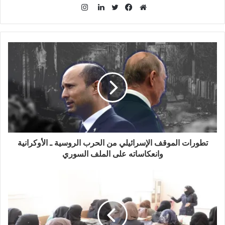
ا
ن
م
ف
ت
ل
س
و
ي
و
ي
ت
ق
س
ي
ن
ق
ع
ب
ت
ك
ر
ا
و
ر
د
ا
ل
ك
إ
م
و
ن
ي
ب
تطورات الموقف الإسرائيلي من الحرب الروسية ـ الأوكرانية
وانعكاساته على الملف السوري