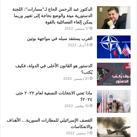
و
ر
د
و
ق
الدكتور عبد الرحمن الحاج لـ”مسارات”: اللجنة
الدستورية ميتة والوضع بحاجة إلى تغيير وربما
ك
إ
ب
ر
يمكن إلغاء الفصائلية بالقوة
17 سبتمبر، 2022
ن
ا
الغرب يستنفد سبله في مواجهة بوتين
6 أبريل، 2022
م
الدستور هو القانون الأعلى في الدولة، فكيف
يُكتب؟
31 ديسمبر، 2020
ماذا تعني الانتخابات النصفية لعام ٢٠٢٢ حتى
٢٠٢٤؟
10 نوفمبر، 2022
القصف الإسرائيلي للمطارات السورية… الأهداف
والانعكاسات
7 سبتمبر، 2022