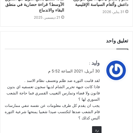
داعش وألغام السياسة الإقليمية
الأوسط؟ قراءة حضارية في منطق
البقاء والاندماج
31 يناير، 2026
21 ديسمبر، 2025
تعليق واحد
ي
وليد
:
ق
30 أبريل، 2021 الساعة 5:52 م
و
لقد قامت الثوره ضد ظلم وتعسف نظام الاسد .
ل
فاذا كانت جبهة تحرير الشام لديها سجون تعسفيه اي بدون
قانون ولا قضاء وتمارس التغييب القسري فما حاجة الشعب
السوري لها ؟
يجب ان يقدم كل طرف معلومات عن نفسه تنفي ممارسات
قام الشعب ضدها لتكتسب صيدا شعبيا يمنحها شرعية الثوره
أليس كذلك ؟
رد