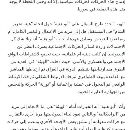
إدماج هذه الحركات كحركات سياسية، إلا أنه وحتى اللحظة لا يوجد
مثل هذه العملية في سوريا.
“لهيب” جدد طرح السؤال على “أبو هنية” حول اتجاه “هيئة تحرير
الشام” في المستقبل هل إلى مزيد من الاعتدال والتغيير الكامل، أم
ربما تعود للتوحش وسابق عهدها، أجاب “أبو هنية” أنه وبلا شك كل
الاحتمالات واردة كسائر الحركات الاجتماعية بصرف النظر عن
الإيديولجيا إن كانت دينية أم علمانية، حيث تخضع لاشتراطات الواقع
الاجتماعي والعسكري والأمني، حيث دخلت “الهيئة” في العديد من
الطرق منذ ارتباطها بتنظيم الدولة في العراق ثم ارتباطها المباشر
مع القاعدة ببيعة الظواهري ثم فك الارتباط الشكلي ثم فك الارتباط
الواقعي ثم الدخول في عملية براغماتية أو “ثورنة” الحركة والتخلص
من الجهادية العابرة للحدود.
وأكد “أبو هنية” أنه الخيارات أمام “الهيئة” هي إما الاتجاه إلى مزيد
من “الراديكالية” وبالتالي تعود لبناء إيديولجيتها مرة أخرى بالتقارب
مع حركات معولمة أو تنشق بعض الأجنحة الأخرى وتنضم إلى حركات
موجودة كتنظيم الدولة أو تنظيم القاعدة أو ينفض بعضها وهو رهن