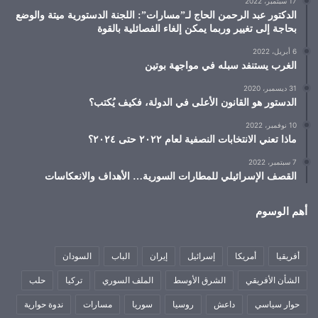
17 سبتمبر، 2022
الدكتور عبد الرحمن الحاج لـ”مسارات”: اللجنة الدستورية ميتة والوضع
بحاجة إلى تغيير وربما يمكن إلغاء الفصائلية بالقوة
6 أبريل، 2022
الغرب يستنفد سبله في مواجهة بوتين
31 ديسمبر، 2020
الدستور هو القانون الأعلى في الدولة، فكيف يُكتب؟
10 نوفمبر، 2022
ماذا تعني الانتخابات النصفية لعام ٢٠٢٢ حتى ٢٠٢٤؟
7 سبتمبر، 2022
القصف الإسرائيلي للمطارات السورية… الأهداف والانعكاسات
أهم الوسوم
أفريقيا
أمريكا
إسرائيل
إيران
الباب
السودان
الشأن الأفريقي
الشرق الأوسط
الملف السوري
تركيا
حلب
حوار سياسي
داعش
روسيا
سوريا
مسارات
ندوة حوارية