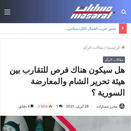
بحث
الق
عن
جذور حزب العمال الكردستاني: التكوين الأيديولوجي، البنية الاجتماعية، ومسارات النفوذ
الرئيسية
/
مقالات الرأي
مقالات الرأي
هل سيكون هناك فرص للتقارب بين
هيئة تحرير الشام والمعارضة
السورية ؟
محرر مسارات
28 أبريل، 2021
1
2٬804
4 دقائق