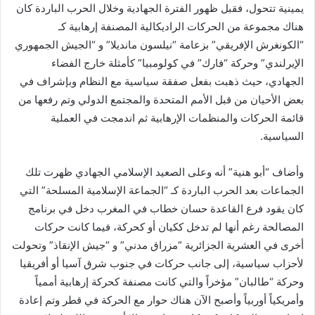
يمينية تتحول، فقبل ظهور الفترة الجهادية وخلال الحرب الباردة كان
هناك مجموعة من الحركات الراديكالية المصنفة إرهابية كـ
“الكونغرش الإفريقي” بزعامة “نيلسون مانديلا” و “الجيش الجمهوري
الإيرلندي” وحركة “فارك” في كولومبيا” كأمثلة خارج الفضاء
الجهادي، حيث ذهبت بفعل صفقة سياسية مع النظام وبإشراف في
بعض الأحيان من قبل الأمم المتحدة والمجتمع الدولي وتم رفعها من
قائمة الحركات والمنظمات الإرهابية ثم اندمجت في العملية
السياسية.
وأضاف “أبو هنية” أنه وعلى الصعيد الإسلامي الجهادي ظهرت تلك
الجماعات بعد الحرب الباردة كـ “الجماعة الإسلامية المسلحة” التي
كان يقود فرع القاعدة حسان خطاب في المغرب دخل في برنامج
المصالحة رغم أنها لم تدخل ككيان أو كحركة، فيما كانت حركات
أخرى في العشرية الجزائرية “مزراق مدني” و “جيش الإنقاذ” وتحولت
لأحزاب سياسية، إلى جانب حركات في جنوب شرق آسيا أو أفريقيا
وحركة “طالبان” مؤخراً والتي كانت مصنفة كحركة إرهابية أممياً
وأمريكياً أوربياً وأصبح الآن هناك حوار مع الحركة في قطر وتم إعادة