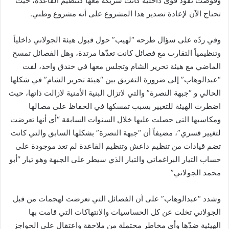
وقوّضت نفوذ قوى داخلية كانت شريكة معها كتنظيم القاعدة، حيث
تحتاج الآن لإعادة تصدير هذا المشروع على أنه مشروع وطني.
وفي ردّه على سؤال طرحه “لهيب” حول قبول هيئة الجولاني داخلياً
وتنظيمياً التقارب مع فصائل كانت تعدّها مرتدة، وهل الفصائل تمسح
الماضي مع هيئة تحرير الشام وتجلس معها في خندق واحد، لفت
“عبدالوهاب” إلى ضرورة التفريق بين “هيئة تحرير الشام” في شكلها
الحالي و “جبهة النصرة” والتي لاتزال البنية الأمنية لازالت ذاتها، حيث
اضطرت الهيئة للتغيير بسبب تمسكها في الحفاظ على مصالها
ومكاسبها التي حصلت عليها خلال السنوات السابقة “أي أنها تعرضت
لتغيير قسري”، مضيفاً أن “جبهة النصرة” بشكلها السابق والتي كانت
تضم قيادات من تنظيم داعش وتنظيم القاعدة لم تعد موجودة على
حساب التيار البراغماتي والتيار الذي سيطر على الجبهة وهو تيار “أبو
محمد الجولاني”
وشدد “عبدالوهاب” على أن الفصائل التي تعرضت لهجمات من قبل
الجولاني تخلت عن كل الحساسيات والانتهاكات التي قامت بها
الهيئية ضدّها وأي مخاطر محتملة من ملاحقة واعتقال على الحواجز