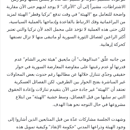
الاشتراطات، مشيراً إلى أن “الأتراك” لا يوجد لديهم حتى الآن مقاربة
واضحة للتعامل مع “الهيئة” في وقت تدفع “تركيا وقطر” الهيئة لمزيد
من البراغماتية وفك الارتباط بالقاعدة وإدماجها بالعملية السياسية،
لكن حتى هذه العملية لا تؤخذ على محمل الجد لأن تركيا والتي تعتبر
أكثر الراعين لفصائل الثورة السورية أو ماتبقى منها لا تزال تصنفها
كحركة إرهابية.
من جانبه علّق “عبدالوهاب” أن مايعيق “هيئة تحرير الشام” عدم
قدرتها أو عدم رغبتها على مفاوضة المعارضة السورية في حوار
حقيقي وجدّي تتنازل خلالها عن مطالبها رغم حدوث بعض المحاولات
غير المباشرة بفتح الحوار بين الطرفين، لكن الفصائل العسكرية
تعتقد أن “الهيئة” غير جادة حتى الآن بتقيدم تنازلات وإعادة الحقوق
التي تم سلبها من قبل الفصائل، وسط خشية “الهيئة” من ابتلاع
مشروعها في حال التوجه نحو هذا الهدف.
وشهدت الجلسة مشاركات عدّة من قبل المتابعين الذين أشاروا إلى
وجود الهيئة وذراعها المدني “حكومة الإنقاذ” وكيفية تمويل هذه