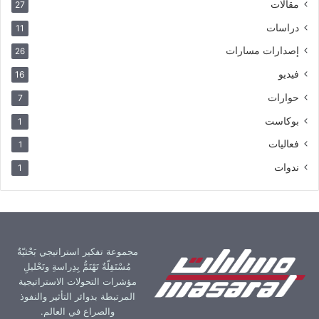
مقالات
27
دراسات
11
إصدارات مسارات
26
فيديو
16
حوارات
7
بوكاست
1
فعاليات
1
ندوات
1
مجموعة تفكير استراتيجي بَحْثيّةٌ
مُسْتَقِلّةٌ تَهْتَمُّ بِدِراسةِ وتَحْليلِ
مؤشرات التحولات الاستراتيجية
المرتبطة بدوائر التأثير والنفوذ
والصراع في العالم.