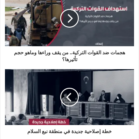
ر
ا
و
ر
د
ا
ل
ك
إ
م
و
ن
ي
ب
هجمات ضد القوات التركية.. من يقف وراءها وماهو حجم
تأثيرها؟
خطة إصلاحية جديدة في منطقة نبع السلام