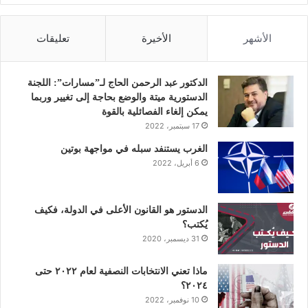
ي
و
ي
و
ن
س
ي
ن
ت
س
الأشهر
الأخيرة
تعليقات
ب
ت
ك
ي
ت
و
ر
د
و
ق
الدكتور عبد الرحمن الحاج لـ”مسارات”: اللجنة
الدستورية ميتة والوضع بحاجة إلى تغيير وربما
ك
إ
ب
ر
يمكن إلغاء الفصائلية بالقوة
17 سبتمبر، 2022
ن
ا
الغرب يستنفد سبله في مواجهة بوتين
6 أبريل، 2022
م
الدستور هو القانون الأعلى في الدولة، فكيف
يُكتب؟
31 ديسمبر، 2020
ماذا تعني الانتخابات النصفية لعام ٢٠٢٢ حتى
٢٠٢٤؟
10 نوفمبر، 2022