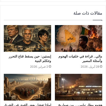
مقالات ذات صلة
مالي.. قراءة في خلفيات الهجوم
إبستين: حين يسقط قناع التحرر
وأسئلة المصير
وتتكلم البنية
28 أبريل، 2026
2 فبراير، 2026
هجوم مطار نيامي… بين صواريخ
لماذا تفشل بعض القوى في الشرق