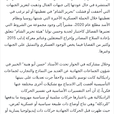
المنتشرة في حال عودتها إلى جبهات القتال وذهبت لتعزيز الجبهات
التي أخفقت أو فشلت “تحرير الشام” في تغطيتها أو لم ترغب في
تغطيتها خلال الحملة العسكرية الأخيرة التي شنتها روسيا ونظام
الأسد مطلع عام 2020، مشيراً إلى وجود مجموعة من الشروط التي
تعتبرها الفصائل كاختبار لجدية وحسن نوايا “هيئة تحرير الشام” تتعلق
بإعادة السلاح المصادر وإخراج المعتقلين وغنائم معركة إدلب 2015
وكثير من القضايا فيما يخص الوجود العسكري والتمثيل على الجبهات
وغيرها.
وخلال مشاركته في الحوار تحدث الأستاذ “حسن أبو هنية” الخبير في
شؤون الجماعات الجهادية عن العديد من النماذج والتجارب لجماعات
راديكالية كانت توسم بالتشدد ولاحقاً جرت تعديلات على بنيتها
التأسيسية أفضت إلى الاندماج مع تشكيلات أخرى مختلفة عنها
فكرياً، إذ أن أحد التفسيرات الأساسية في تفسير الحركات
الراديكالية هي باعتبارها حركات سلمية أو سياسية مهزومة ما يدفعها
“للردكلة” وهي نتاج أوضاع ذات طبيعة سياسية أو عسكرية تُفرض،
حيث ظهرت قبل الحركات الجهادية حركات ذات إيديولوجيا يسارية أو