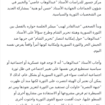
مركز جسور للدراسات الأستاذ “عبدالوهاب عاصي” والخبير في
شؤون الجماعات الجهادية الأستاذ “حسن أبو هنية” بمشاركة العديد
من الشخصيات الثورية والسياسية.
وبدأ الصحفي “عبدالقادر لهيب” ميسّر الجلسة حواره بالفصل بين
الثورة السورية وهيئة تحرير الشام وطرح سؤالاً على الأستاذ
“عبدالوهاب” حول إمكانية انتصار “تحرير الشام” في حربها ضد
الجيش الحر والثورة السورية وإمكانية كونها أمراً واقعاً يفرض نفسه
اليوم.
وأجاب الأستاذ “عبدالوهاب” أنه لا توجد قوة عسكرية أو اجتماعية أو
سياسية تستطيع فرض نفسها على تغيير اجتماعي في ظل ثورة
اجتماعية اندلعت سواء في الثورة السورية أو بشكل عام، لذلك لا
يمكن أن نعتبر أن الهيئة انتصرت على الثورة لكنها منذ أن ظهرت
“جبهة النصرة” حاولت أن تستفيد من الثورة لتعزيز نفوذها ومن ثم
السيطرة ثم فرض مشروعها أو الاستفادة من مشاريع أخرى أو
السطو عليها، حيث أقصت جميع القوى الثورية واحتوت أخرى