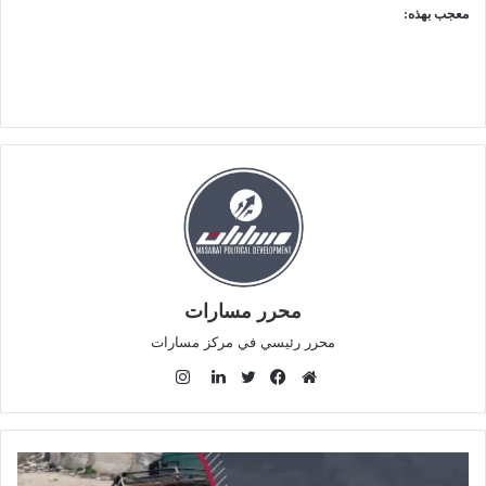
معجب بهذه:
محرر مسارات
محرر رئيسي في مركز مسارات
ا
ن
م
ف
ت
ل
س
و
ي
و
ي
ت
ق
س
ي
ن
ق
ع
ب
ت
ك