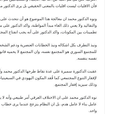
فأن الاقليات ليست اقليات بالمعنى الحقيقي بل يرى الدكتور مح
ونوه الدكتور محمد ان معالجة هذا الموضوع هو أن نتحدث على 
والتقاليد ولا يعني ذلك الغاء مبدأ المواطنة، واكد الدكتور على 
تطمينات بين المكونات، واكد الدكتور على أنه يجب انفتاح المجت
ونبذ التطرف بكل اشكاله ونبذ الخطابات العنصرية ودعم الشخصي
للمجتمع السوري هو المجتمع نفسه، وان المجتمع لا يحميه قانو
نفسه بنفسه.
عقبت الدكتورة سميرة على عدة نقاط طرحها الدكتور محمد و
لإفقار التنوع المجتمعي كما فُقد المكون اليهودي في السبعينيا
وذلك سيزيد إفقار المجتمع.
نوه الدكتور محمد على ان الاختلاف العرقي أمر طبيعي وأنه لا 
عامل بناء لا عامل هدم، بل ان النظام ينزعج عندما يرى خطا
واحد.