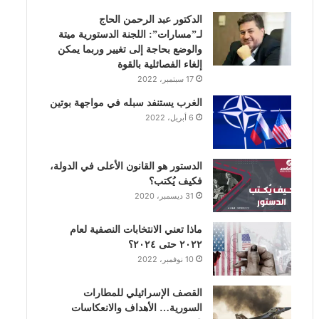
الدكتور عبد الرحمن الحاج
ك
إ
ب
ر
لـ”مسارات”: اللجنة الدستورية ميتة
والوضع بحاجة إلى تغيير وربما يمكن
ن
ا
إلغاء الفصائلية بالقوة
17 سبتمبر، 2022
م
الغرب يستنفد سبله في مواجهة بوتين
6 أبريل، 2022
الدستور هو القانون الأعلى في الدولة،
فكيف يُكتب؟
31 ديسمبر، 2020
ماذا تعني الانتخابات النصفية لعام
٢٠٢٢ حتى ٢٠٢٤؟
10 نوفمبر، 2022
القصف الإسرائيلي للمطارات
السورية… الأهداف والانعكاسات