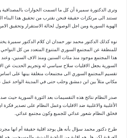
وترى الدكتورة سميرة أن كل ما اتسمت الحوارات بالمصداقية ومو
تستند الى مرتكزات حقيقة فنحن نقترب من تحقيق هذا البناء ال
الهوية السورية ومن اجل الوصول لحالة الاستقرار وتحقيق الام
نوه كذلك الدكتور محمد نور حمدان ان كلام الدكتور سميرة يختص
للمنطقة عن المجتمع السوري المتنوع المتعدد من كل النواحي ال
هذا المجتمع موجود منذ مئات السنين ومنذ الاف السنين، وعند ا
السورية بجعل الاقليات سلاح سياسي له وتجريم الحديث عن الا
تقسيم المجتمع السوري الى مجتمعات منغلقة بينها على اسا
مكاني مثلاً بين ابن دمشق وحلب حتى في المدينة الواحد عمل 
صدر النظام نتائج هذه التقسيمات بعد الثورة السورية حيث صدر
الأغلبية والاغلبية ضد الاقليات وعمل النظام على تصدير فكرة 
فخلق النظام شعور عدائي للجميع وكون مجتمع عدائي.
طرح دكتور محمد سؤال بأنه هل يوجد اقلية حقيقة أم انها مجرد و
العرقية لكن هل هم اقلية من الناحية الدينية، والمسيحيين هم اقل