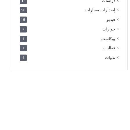
دراسات
11
إصدارات مسارات
26
فيديو
16
حوارات
7
بوكاست
1
فعاليات
1
ندوات
1