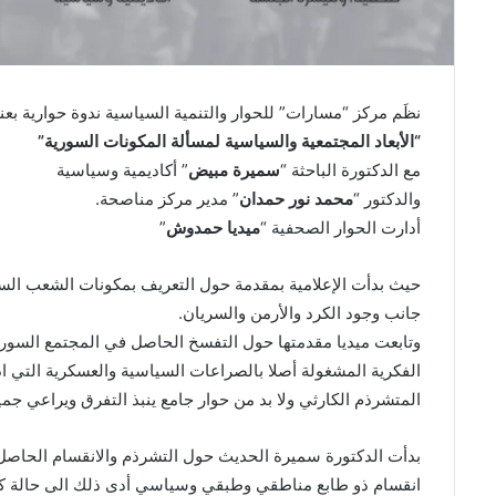
نظَم مركز “مسارات” للحوار والتنمية السياسية ندوة حوارية بعن
“الأبعاد المجتمعية والسياسية لمسألة المكونات السورية”
مع الدكتورة الباحثة “
سميرة مبيض
” أكاديمية وسياسية
والدكتور “
محمد نور حمدان
” مدير مركز مناصحة.
أدارت الحوار الصحفية “
ميديا حمدوش
”
حيث بدأت الإعلامية بمقدمة حول التعريف بمكونات الشعب الس
جانب وجود الكرد والأرمن والسريان.
وتابعت ميديا مقدمتها حول التفسخ الحاصل في المجتمع السوري
الفكرية المشغولة أصلا بالصراعات السياسية والعسكرية التي اد
المتشرذم الكارثي ولا بد من حوار جامع ينبذ التفرق ويراعي جمي
بدأت الدكتورة سميرة الحديث حول التشرذم والانقسام الحاصل 
انقسام ذو طابع مناطقي وطبقي وسياسي أدى ذلك الى حالة كب