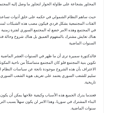
المحاور بشجاعة على طاولة الحوار لتجاوز ما وصل إليه المجتم
حيث ساهم النظام الشمولي في حكمه على خلق أدوات تساعده في
الفئات المجتمعية بشكل فردي فيكون مصب هذه الشبكات لمنفع
في المجتمع وهذه الامر خضع له المجتمع السوري لفترة زمنية ط
هناك تعايش مشترك بالمفهوم العميق بل هناك شروخ وحالة فتن
السنوات الماضية
فالدكتورة سميرة ترى أن ما ظهر في السنوات العشر الماضية لا
تكوين بنية المجتمع فلو كان المجتمع متماسكاً من ناحية المكونا
الاعتراف بأن هذه الشروخ موجودة ناتجة عن سياسات النظام ال
سليم للشعب السوري يعتمد على تعريف هوية الشعب السوري م
تاريخية.
فعندما يدرك الجميع هذه الأسباب وكيفية علاجها يمكن أن يكون هن
البناء المشترك في سوريا، وهذا الامر لن يكون سهلاً بسبب التر
سنوات الماضية.