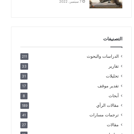
7 سبتمبر، 2022
التصنيفات
الدراسات والبحوث
211
تقارير
33
تحليلات
31
تقدير موقف
17
أبحاث
8
مقالات الرأي
189
ترجمات مسارات
41
مقالات
27