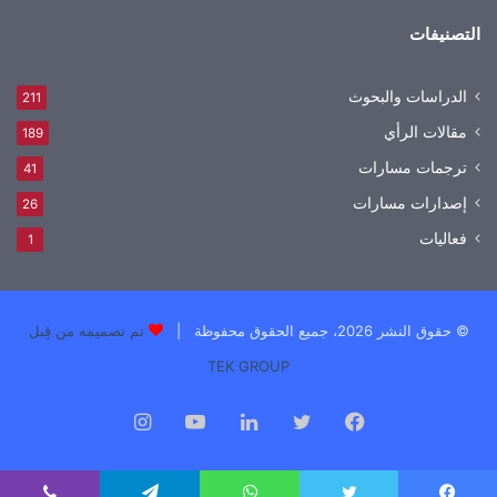
التصنيفات
الدراسات والبحوث
211
مقالات الرأي
189
ترجمات مسارات
41
إصدارات مسارات
26
فعاليات
1
© حقوق النشر 2026، جميع الحقوق محفوظة |
تم تصميمه من قِبل
TEK GROUP
فيسبوك
تويتر
لينكدإن
يوتيوب
انستقرام