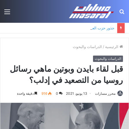
بحث
الق
عن
جذور حزب العمال الكردستاني: التكوين الأيديولوجي، البنية الاجتماعية، ومسارات النفوذ
الرئيسية
/
الدراسات والبحوث
الدراسات والبحوث
قبل لقاء بايدن وبوتين ماهي رسائل
روسيا من التصعيد في إدلب؟
محرر مسارات
13 يونيو، 2021
0
916
دقيقة واحدة