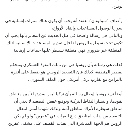
بوتين.
وأضاف “سوليفان”: نعتقد أنه يجب أن يكون هناك ممرات إنسانية في
سوريا لوصول المساعدات وإنقاذ الأرواح،
وبالتالي هي رسالة واضحة في ظل الحديث عن المعابر بأنها يجب أن
تكون تحت سيطرة الروس لذا فإن تقديم المساعدات الإنسانية لتلك
المنطقة غير ضروري فهي منطقة تسيطر عليها جماعات إرهابية.
كذلك هي رسالة بأن روسيا هي من تملك النفوذ العسكري وتتحكم
بمصير المنطقة، كذلك فإن التصعيد الروسي هو ضغط على أنقرة
بالتزامن مع تقارب تركي أمريكي حول الملف السوري .
أيضاً تريد روسيا إيصال رسالة بأن تركيا ليس بقدرتها تأمين مناطق
نفوذها، وانتشار النقاط التركية وتوقيع خفض التصعيد لا يعني أن
مناطق سيطرة الأتراك مناطق آمنة ولذلك شهدنا أمس انتقال
التصعيد من إدلب لمناطق درع الفرات في “عفرين” ولو لم يكن
الروس هم الجهة المباشرة التي نفذت القصف على مشفى عفرين