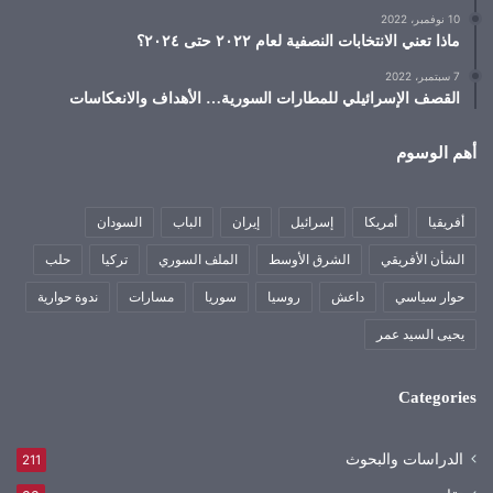
10 نوفمبر، 2022
ماذا تعني الانتخابات النصفية لعام ٢٠٢٢ حتى ٢٠٢٤؟
7 سبتمبر، 2022
القصف الإسرائيلي للمطارات السورية… الأهداف والانعكاسات
أهم الوسوم
أفريقيا
أمريكا
إسرائيل
إيران
الباب
السودان
الشأن الأفريقي
الشرق الأوسط
الملف السوري
تركيا
حلب
حوار سياسي
داعش
روسيا
سوريا
مسارات
ندوة حوارية
يحيى السيد عمر
Categories
الدراسات والبحوث
211