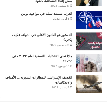
ك
إ
ب
ر
يمكن إلغاء الفصائلية بالقوة
17 سبتمبر، 2022
ن
ا
الغرب يستنفد سبله في مواجهة بوتين
6 أبريل، 2022
م
الدستور هو القانون الأعلى في الدولة، فكيف
يُكتب؟
31 ديسمبر، 2020
ماذا تعني الانتخابات النصفية لعام ٢٠٢٢ حتى
٢٠٢٤؟
10 نوفمبر، 2022
القصف الإسرائيلي للمطارات السورية… الأهداف
والانعكاسات
7 سبتمبر، 2022