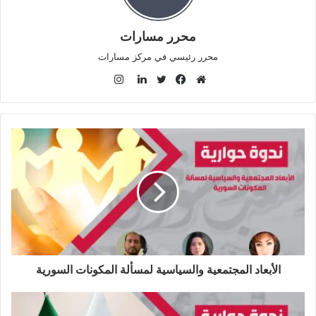
محرر مسارات
محرر رئيسي في مركز مسارات
ا
ن
م
ف
ت
ل
س
و
ي
و
ي
ت
ق
س
ي
ن
ق
ع
ب
ت
ك
ر
ا
و
ر
د
ا
ل
ك
إ
م
و
ن
ي
ب
الأبعاد المجتمعية والسياسية لمسألة المكونات السورية