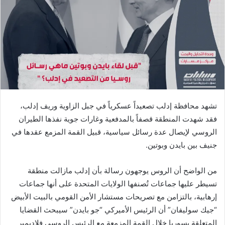
تشهد محافظة إدلب تصعيداً عسكرياً في جبل الزاوية وريف إدلب،
فقد شهدت المنطقة قصفاً بالمدفعية وغارات جوية نفذها الطيران
الروسي لإيصال عدة رسائل سياسية، قبيل القمة المزمع عقدها في
جنيف بين بايدن وبوتين.
من الواضح أن الروس يوجهون رسالة بأن إدلب مازالت منطقة
تسيطر عليها جماعات تُصنفها الولايات المتحدة على أنها جماعات
إرهابية، بالتزامن مع تصريحات مستشار الأمن القومي بالبيت الأبيض
“جيك سوليفان” أن الرئيس الأميركي “جو بايدن” سيبحث القضايا
المتعلقة بسوريا خلال القمة المزمعة مع الرئيس الروسي فلاديمير