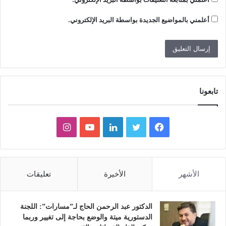
أعلمني بالمواضيع الجديدة بواسطة البريد الإلكتروني.
تابعونا
ف
ت
ل
ي
ا
ي
و
ي
و
ن
س
ي
ن
ت
س
الأشهر
الأخيرة
تعليقات
ب
ت
ك
ي
ت
و
ر
د
و
ق
الدكتور عبد الرحمن الحاج لـ”مسارات”: اللجنة
الدستورية ميتة والوضع بحاجة إلى تغيير وربما