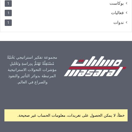
بوكاست
1
فعاليات
1
ندوات
1
مجموعة تفكير استراتيجي بَحْثيّةٌ
مُسْتَقِلّةٌ تَهْتَمُّ بِدِراسةِ وتَحْليلِ
مؤشرات التحولات الاستراتيجية
المرتبطة بدوائر التأثير والنفوذ
والصراع في العالم.
خطأ، لا يمكن الحصول على تغريدات، معلومات الحساب غير صحيحة.