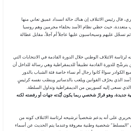
ي، قال رئيس الائتلاف إن هناك حالة انسداد عميق تعاني منها
 متعددة، حيث حظي نظام الأسد بحلفاء مجرمين وهم روسيا
ئم تسجّل عليهم وسيحاسبون عليها عاجلاً أم آجلاً، مقابل عطالة
 لرئاسة الائتلاف الوطني خلال الدورة القادمة في الانتخابات التي
ن يترشّح للدورة القادمة تطبيقاً للديمقراطية وهي رسالة للداخل أن
ع الكوادر سواءً كانوا رجال أم نساء خاصة فئة الشباب بالدور
لأسد الذي يحرّف القوانين ويلعب بالدساتير وينصّب نفسه كرئيسٍ
الذي نسعى إليه كسوريين من الديمقراطية وتداول السلطة.
ية جديدة، وهو قرارٌ شخصي ربما يكون أيّدته جهات أو رفضته لكنه
لحريري على أنه يدعم شخصياً ترشيحه لرئاسة الائتلاف كونه من
 أن “المسلط” شخصية وطنية معروفة وعندما يتم الحديث عن أسماء