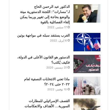
الدكتور عبد الرحمن الحاج
ك
إ
ب
ر
لـ”مسارات”: اللجنة الدستورية ميتة
والوضع بحاجة إلى تغيير وربما يمكن
ن
ا
إلغاء الفصائلية بالقوة
17 سبتمبر، 2022
م
الغرب يستنفد سبله في مواجهة بوتين
6 أبريل، 2022
الدستور هو القانون الأعلى في الدولة،
فكيف يُكتب؟
31 ديسمبر، 2020
ماذا تعني الانتخابات النصفية لعام
٢٠٢٢ حتى ٢٠٢٤؟
10 نوفمبر، 2022
القصف الإسرائيلي للمطارات
السورية… الأهداف والانعكاسات