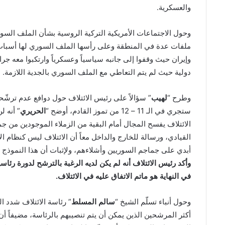
والعسكرية.
وحول الاجتماعات الأمريكية التركية الروسية بشأن الملف السور
ملفات عدة في المنطقة وعلى رأسها الملف السوري لها أسباب
وإيران حيث وقفوا إلى جانبه سياسياً وعسكرياً وارتكبوا معه جرا
دولية حيث لم يتم التعاطي مع الملف السوري بالجدية اللازمة.
وطرح “
لهيب
” سؤالاً على رئيس الائتلاف حول دوافع عدم ترشّحه
ستجري في الـ 11 – 12 من تموز القادم، أوضح “
الحريري
” أنه ل
الائتلاف يفسح المجال أمام البقية من الزملاء الموجودين من جمي
القيادي، ورسالة للخارج والداخل معاً أن الائتلاف ليس كنظام ا
أبدي على جماجم السوريين وأشلاءهم، ولإثبات أن هذا النموذج 
وأكد رئيس الائتلاف أنه لم يكن لديه الرغبة بالترشح لدورة رئاس
في النهاية هو ماتم الاتفاق عليه في الائتلاف.
وحول أنباء تسلّم الشيخ “
سالم المسلط
” رئاسة الائتلاف شدد ا
أكثر المرشحين الذين يمكن أن يتم تنصيبهم بالرئاسة، مضيفاً