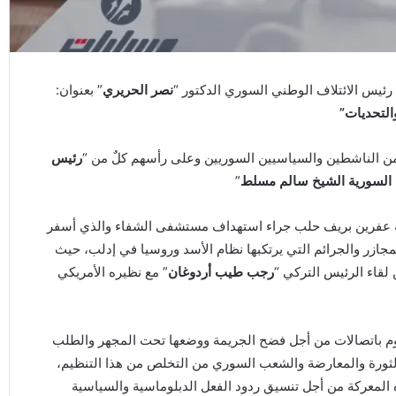
 رئيس الائتلاف الوطني السوري الدكتور “
نصر الحريري
” بعنوان:
التحديات”
ن الناشطين والسياسيين السوريين وعلى رأسهم كلٌ من “
رئيس
السورية الشيخ سالم مسلط
”
ة عفرين بريف حلب جراء استهداف مستشفى الشفاء والذي أسفر
 بالتزامن مع المجازر والجرائم التي يرتكبها نظام الأسد وروسيا في إدلب، حيث
ن لقاء الرئيس التركي “
رجب طيب أردوغان
” مع نظيره الأمريكي
وم باتصالات من أجل فضح الجريمة ووضعها تحت المجهر والطلب
ثورة والمعارضة والشعب السوري من التخلص من هذا التنظيم،
المعركة من أجل تنسيق ردود الفعل الدبلوماسية والسياسية