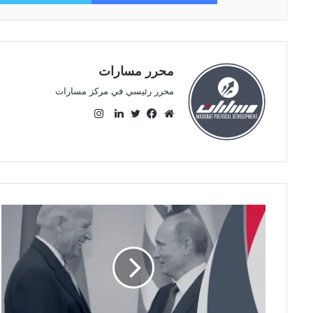
محرر مسارات
محرر رئيسي في مركز مسارات
ا
ن
م
ف
ت
ل
س
و
ي
و
ي
ت
ق
س
ي
ن
ق
ع
ب
ت
ك
ر
ا
و
ر
د
ا
ل
ك
إ
م
و
ن
ي
ب