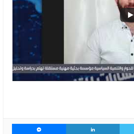
تويتر
لينكدإن
ماسنجر