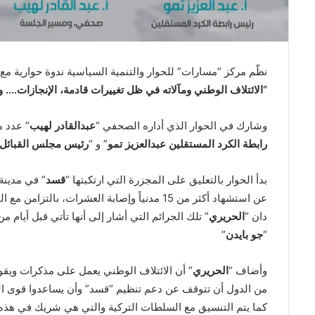
نظّم مركز “مسارات” للحوار والتنمية السياسية ندوة حوارية مع
“الائتلاف الوطني ومآلاته في ظل تغييرات قادمة، الإنجازات…. و
وشارك في الحوار الذي أداره الصحفي “
عبدالقادر لهيب
” عدد م
رابطة الكرد المستقلين عبدالعزيز تمو
” و “
رئيس مجلس القبائل 
بدأ الحوار بالتعليق على المجزرة التي ارتكبتها “
قسد
” في مدين
عن استشهاد أكثر من 15 مدنياً وإصابة العشرات،
دان “
الحريري
” تلك الجرائم التي أشار إلى أنها تأتي قبل أيام م
“
جو بايدن
”
وأضاف “
الحريري
” أن الائتلاف الوطني يعمل على مذكرات ويق
من الدول أن تتوقف عن دعم تنظيم “قسد” وأن يساعدوا قوى ال
كما يتم التنسيق مع السلطات التركية والتي هي شريك في هذه 