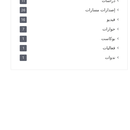
دراسات
11
إصدارات مسارات
26
فيديو
16
حوارات
7
بوكاست
1
فعاليات
1
ندوات
1