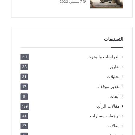
7 سبتمبر، 2022
التصنيفات
الدراسات والبحوث
211
تقارير
33
تحليلات
31
تقدير موقف
17
أبحاث
8
مقالات الرأي
189
ترجمات مسارات
41
مقالات
27