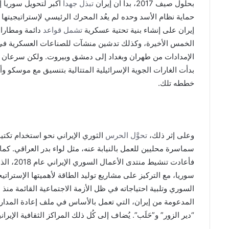
بحلول صيف 2017، بدا أن إيران
تبذل جهدا
أكبر لتحويل سوريا 
حماية نظام الأسد وحده لم يعُد المحرك الرئيسي لإستراتيجيتها 
إيران على إنشاء بنية تحتية عسكرية
تشمل قواعد
دائمة ومطارات
الخمس الأخيرة، وكذلك تدشين منشآت للصناعات العسكرية في س
بدأت الغارات الجوية الإسرائيلية المتتالية بتنسيق مع موسكو و
خططه تلك.
وعلى إثر ذلك،
تحوَّل الحرس
الثوري الإيراني نحو استخدام تكتي
سماسرة محليين للعمل بالنيابة عنه، مثل لواء بدر العراقي. كم
فأعادت ت
سوريا، مع التركيز على مشاريع توليد الطاقة لأهميتها الإسترا
المدعومة من إيران، التي تعمل بالأساس في ملف إعادة المدا
“دير الزور” و”حَلَب”. يُضاف إلى كُل ذلك المراكز الثقافية الإير