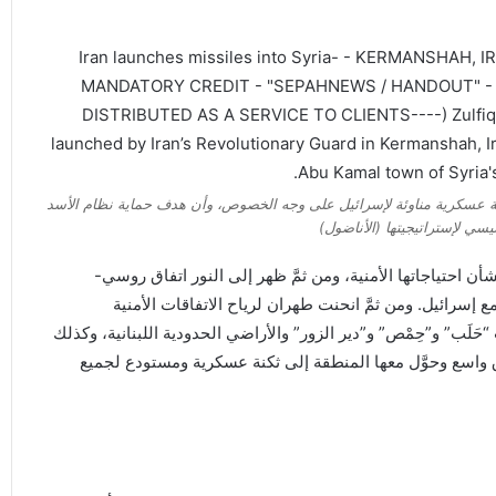
ريا إلى منصة عسكرية مناوئة لإسرائيل على وجه الخصوص، وأن هدف حماية نظام الأسد
يسي لإستراتيجيتها (الأناضول)
ن احتياجاتها الأمنية، ومن ثمَّ ظهر إلى النور اتفاق روسي-
ع إسرائيل. ومن ثمَّ انحنت طهران لرياح الاتفاقات الأمنية
َلَب” و”حِمْص” و”دير الزور” والأراضي الحدودية اللبنانية، وكذلك
واسع وحوَّل معها المنطقة إلى ثكنة عسكرية ومستودع لجميع