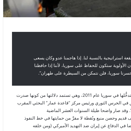
عة استراتيجية بالنسبة لنا. إذا هاجمنا عدو وكان يسعى
 الأولوية ستكون للحفاظ على سوريا، لأننا إذا حافظنا
خسرنا سوريا، فلن نتمكن من السيطرة على طهران”.
ت التي قدَّمتها إيران لتدخُّلها في سوريا عام 2011، وهي تستمد دلالتها من كونها صدرت
 في الحرس الثوري ورئيس مركز “قاعدة عمار” البحثي المقرب
”. وقد صار واضحا طيلة السنوات العشر الماضية
قديم وحصن منيع ونُقطة لا مفرَّ من حمايتها في خط النفوذ
يضا في الدفاع عن إيران ضد التهديد الأميركي (ومن خلفه