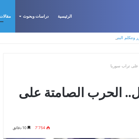
الرئيسية
دراسات وبحوث
مقالات 
وتتكلم البنية
 على تراب سوريا
.. الحرب الصامتة على
7٬754
10 دقائق