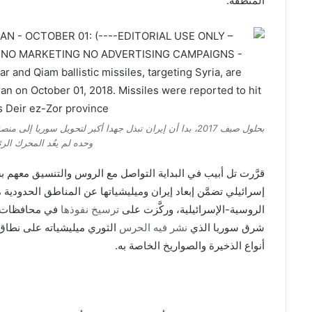
المنطقة.
بحلول صيف 2017، بدا أن إيران تبذل جهدا أكبر لتحويل سو
وحده لم يعُد المحرك الرئ
قرَّرت تل أبيب في البداية التواصل مع الروس والتنسيق معهم بشأ
إسرائيلي تضمَّن إبعاد إيران وميليشياتها عن المناطق الحدودية م
الروسية-الإسرائيلية، وركَّزت على
ترسيخ نفوذها
في محافظات “ح
شرق سوريا الذي
نشر فيه الحرس
الثوري ميليشياته على نطاق 
أنواع الذخيرة والصواريخ الخاصة به.