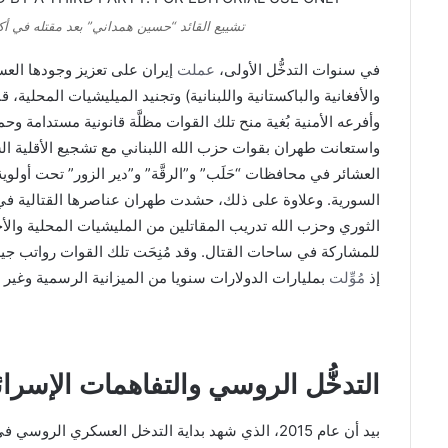
تشييع القائد “حسين همداني” بعد مقتله في أكتوبر/تشرين الأول 15
في سنوات التدخُّل الأولى،
عملت
إيران على تعزيز وجودها العسك
والأفغانية والباكستانية واللبنانية) وتجنيد الميليشيات المحلية،
وأفرعه الأمنية بُغية منح تلك القوات مظلَّة قانونية مستدامة وحما
واستعانت طهران بقوات حزب الله اللبناني مع تشجيع الأقلية ا
العشائر في محافظات “حَلَب” و”الرقَّة” و”دير الزور” تحت أولو
السورية. وعلاوة على ذلك، حشدت طهران عناصرها القتالية في
الثوري وحزب الله تدريب المقاتلين من المليشيات المحلية والأ
للمشاركة في ساحات القتال. وقد مُنِحَت تلك القوات رواتب جيد
إذ
مُوِّلت
بمليارات الدولارات سنويا من الميزانية الرسمية وغي
التدخُّل الروسي والتفاهمات الإسرائيلية
بيد أن عام 2015، الذي شهد بداية التدخل العسكري 