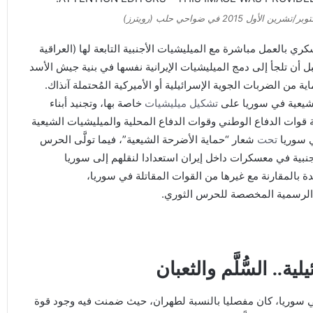
20 في ضواحي حلب (رويترز)
ري بالعمل مباشرة مع الميليشيات الأجنبية التابعة لها (العراقية
 قبل أن تلجأ إلى دمج الميليشيات الإيرانية نفسها في بنية جيش الأسد
ية من الضربات الجوية الإسرائيلية أو الأميركية المُحتملة آنذاك.
لشيعية في سوريا على
تشكيل ميليشيات
خاصة بها، وتجنيد أبناء
ية قوات الدفاع الوطني وقوات الدفاع المحلية والميليشيات الشيعية
 سوريا
تحت
شعار “حماية الأضرحة الشيعية”، فيما تولَّى الحرس
جنبية في معسكرات داخل إيران استعدادا لنقلهم إلى سوريا
ة بالمقارنة مع غيرها من القوات المقاتلة في سوريا،
ر الرسمية المخصصة للحرس الثوري.
.. السُّلَّم والثعبان
الروسي في سوريا، كان مفصليا بالنسبة لطهران، حيث ضمنت فيه وجود قوة