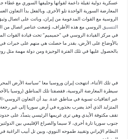
عسكرية دولية ثقيلة داعمة لقواتها وحليفها السوري مع غطاء جوي
المعارضة السورية الواحدة تلو الأخرى. وبالفعل بدأ التعاون الع
الروسية مع القوات المدعومة من إيران، وباتت على اتصال وث
التنسيق
الروسي مع هذه الأطراف، وُضعت عناصر اتصال من المخ
في مركز القيادة الروسي في “حميميم” تحت قيادة القوات الم
بالأوضاع على الأرض، بقدر ما حصلت هي منهم على خبرات في الح
بالحصول عليها في تلك الفترة الوجيزة ومن دولة مهمة مثل روس
في تلك الأثناء، انتهجت إيران وروسيا معا “سياسة الأرض ال
سيطرة المعارضة الروسية، فقصفتا تلك المناطق (روسيا بالأخص) 
عبر اتفاقيات تسوية في مناطق عدة. بيد أن التعاون الروسي-ال
المتزايد الذي أخذ يضرب بجذوره في أرض سوريا إلى غير رجعة، س
تقف مكتوفة الأيدي وهي ترى غريمها الرئيسي يتمدَّد على حدودها
جنوب سوريا تارة أخرى، لا سيما والصراع الإقليمي بين الدولتين 
النظام الإيراني وتقييد طموحه النووي، وبين تل أبيب الراغبة ف