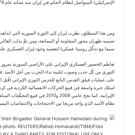
الإسرائيلي) المتواصل لنظام الحكم في إيران منذ نشأته عام 1979.
تسميه طهران محور المقاومة أو الممانعة، ومن ثمَّ بذلت الغالي
سيما مع تدخُّل روسيا عسكريا لتعضيد وجود إيران العسكري عل
تعاظم الحضور العسكري الإيراني على الأراضي السورية بمرور ا
الثوري من كُل حدب وصوب لتلبية نداء الحرب من أجل الأسد. ففي عام 2013، أرسلت طهرا
الإيرانية، كما نجح عامي 2009 و010
نظام الأسد الذي واجه مزيجا من الاحتجاجات والانتفاضات المسلحة 