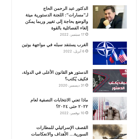
الدكتور عبد الرحمن الحاج
ك
إ
ب
ر
لـ”مسارات”: اللجنة الدستورية ميتة
والوضع بحاجة إلى تغيير وربما يمكن
ن
ا
إلغاء الفصائلية بالقوة
17 سبتمبر، 2022
م
الغرب يستنفد سبله في مواجهة بوتين
6 أبريل، 2022
الدستور هو القانون الأعلى في الدولة،
فكيف يُكتب؟
31 ديسمبر، 2020
ماذا تعني الانتخابات النصفية لعام
٢٠٢٢ حتى ٢٠٢٤؟
10 نوفمبر، 2022
القصف الإسرائيلي للمطارات
السورية… الأهداف والانعكاسات