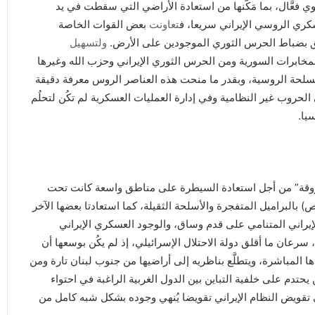
 فعَّال، بما مَكَّنها من استعادة الأراضي التي سقطت في يد
سكري الروسي الإيراني سريعا، ف
تعاونت
بعض القوات الخاصة
يق بضباط الحرس الثوري الموجودين على الأرض.
ولتسهيل
ابرات السورية ومن الحرس الثوري الإيراني وحزب الله وغيرها
سلحة الروسية، وبقدر ما منحت هذه العناصر الروس معرفة دقيقة
روب غير النظامية وفي إدارة العمليات العسكرية لم تكُن لتحلُم
يا.
محروقة” من أجل استعادة السيطرة على مناطق واسعة كانت تحت
بالبراميل المتفجرة والأسلحة الثقيلة، كما استعادتا بعضها الآخر
إيراني المتنامي على قدم وساق، والوجود العسكري الإيراني
رعان ما أقلق دولة الاحتلال الإسرائيلي، إذ لم يكُن بوسعها أن
 المباشرة، ويتطلَّع بناظريه إلى أراضيها من جنوب لبنان تارة ومن
يحتدم على خلفية التباين بين الدول الغربية الراغبة في احتواء
ي تقويض النظام الإيراني تقويضا يُنهي وجوده بشكل شبه كامل من