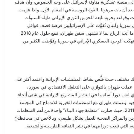
إلى منصة عسكرية مناوئة لإسرائيل على وجه الخصوص، وأن هدف
بعد أن بات مرهونا بالقوة الروسية في المقام الأول. ولذا عزمت
 وقواعد بحرية تابعة للحرس الثوري الإيراني طيلة السنوات
وريا ولبنان تُفوِّت على الإسرائيليين فرصة قصف قوافل
الإمدادات من طهران وبغداد إلى دمشق وبيروت. ولكن سرعان ما أتت الرياح بما لا تشتهي سفن طهران، فمع حلول عام 2018
أنهكت الوجود العسكري الإيراني في سوريا وقوَّضت الكثير من
ك مختلف، حيث قلَّص نشاط الميليشيات الإيرانية واعتمد أكثر على
ا عملت طهران بالتوازي على التغلغل الاقتصادي في سوريا،
نشيط منتدى الأعمال السوري الإيراني عام 2018، الذي لعب دورا أساسيا في انتشار المشاريع الإيرانية في شتى أنحاء
تيجية. وعملت طهران مع المنظمات الخيرية للاندماج في المجتمع
السوري وتلبية احتياجاته في ظل الأزمة الاجتماعية القائمة منذ 2011، حيث صارت “منظمة جهاد البناء” واحدة من أهم المنظمات
رس والمراكز الصحية للعمل بشكل طبيعي، وبالأخص في محافظتَيْ
انية، التي تلعب دورا مهما في نشر الثقافة الفارسية والشيعية.