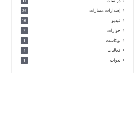
دراسات
11
إصدارات مسارات
26
فيديو
16
حوارات
7
بوكاست
1
فعاليات
1
ندوات
1