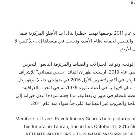
ومن هذا المنطلق، نظرت إيران إلى الثورة السورية التي اندلعت عام 2011 بوصفها تهديدا خطيرا ينال أحد الأضلع المركزية فيما
 والنفيس لحماية نظام الأسد، ونجحت في مسعاها إلى حدٍّ كبير، لا
ى الأرض.
لوقت، وتوافد الجنرالات والضباط والمرتزقة التابعون للحرس
ن القائد “
حسين
همداني” للإشراف
على عمليات فيلق القدس التابع للحرس الثوري الإيراني (قُتِل الرجل في أكتوبر/تشرين الأول 2015 في ضواحي حلب)، وهو رجل
امتلك خبرة واسعة في قمع الحركات الانفصالية الكردية في كردستان الإيرانية في أعقاب ثورة 1979، ثم في الحرب العراقية-
2 في قمع التجمُّعات المناهضة للنظام في طهران بفعالية، مما جعله نموذجا لنقل خبراته إلى
والحروب غير النظامية على حدٍّ سواء منذ عام 2011.