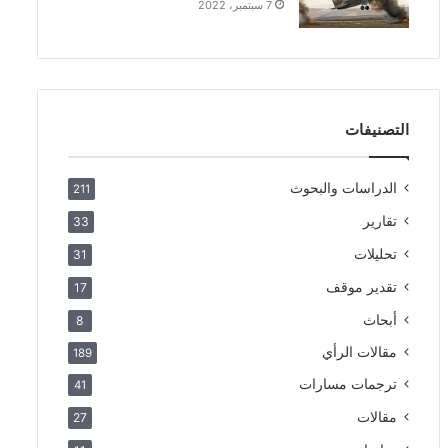
7 سبتمبر، 2022
التصنيفات
الدراسات والبحوث
211
تقارير
33
تحليلات
31
تقدير موقف
17
أبحاث
8
مقالات الرأي
189
ترجمات مسارات
41
مقالات
27