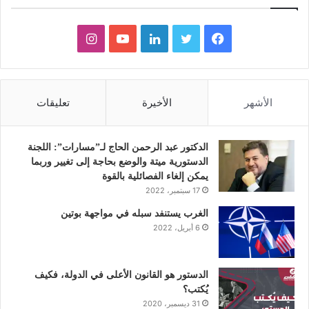
ف
ت
ل
ي
ا
ي
و
ي
و
ن
س
ي
ن
ت
س
الأشهر
الأخيرة
تعليقات
ب
ت
ك
ي
ت
و
ر
د
و
ق
الدكتور عبد الرحمن الحاج لـ”مسارات”: اللجنة
الدستورية ميتة والوضع بحاجة إلى تغيير وربما
ك
إ
ب
ر
يمكن إلغاء الفصائلية بالقوة
17 سبتمبر، 2022
ن
ا
الغرب يستنفد سبله في مواجهة بوتين
6 أبريل، 2022
م
الدستور هو القانون الأعلى في الدولة، فكيف
يُكتب؟
31 ديسمبر، 2020