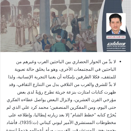
لا بدَّ من الحوار الحضاري بين الباحثين العرب وغيرهم من
الباحثين في المجتمعات الأخرى، وهو ما يخلق حالة تعبوية
للمثقف، فكلا الطرفين بإمكانه أن يغنيا التجربة الإنسانية، ولذا
لا بدَّ للشرق والغرب من التلاقي بدل من التنازع الثقافي، وقد
ظهرت كتابات امتازت بنزعة جريئة تطرح رؤيةً لدى بعض
مؤرخي القرن العشرين، ولايزال البعض يواصل عطاءه الفكري
حتى اليوم، ومن المفكرين المنصفين؛ محمد كرد علي الذي لم
يُخرّج كتابه “خطط الشام” إلا بعد زيارته إيطاليا، وإطلاعه على
مخطوطات المستشرق الأمير ليوني كيتاني (ت:1935)، فأشاد
بجهود بعض المستشرقين الغربيين، ورأى أعمالهم خدمةً لنهضة