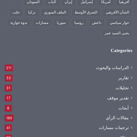
أفريقيا
أمريكا
إسرائيل
إيران
الباب
السودان
الشأن الأفريقي
الشرق الأوسط
الملف السوري
تركيا
حلب
حوار سياسي
داعش
روسيا
سوريا
مسارات
ندوة حوارية
يحيى السيد عمر
Categories
الدراسات والبحوث
211
تقارير
33
تحليلات
31
تقدير موقف
17
أبحاث
8
مقالات الرأي
189
ترجمات مسارات
41