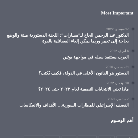
Most Important
17 سبتمبر، 2022
الدكتور عبد الرحمن الحاج لـ”مسارات”: اللجنة الدستورية ميتة والوضع
بحاجة إلى تغيير وربما يمكن إلغاء الفصائلية بالقوة
6 أبريل، 2022
الغرب يستنفد سبله في مواجهة بوتين
31 ديسمبر، 2020
الدستور هو القانون الأعلى في الدولة، فكيف يُكتب؟
10 نوفمبر، 2022
ماذا تعني الانتخابات النصفية لعام ٢٠٢٢ حتى ٢٠٢٤؟
7 سبتمبر، 2022
القصف الإسرائيلي للمطارات السورية… الأهداف والانعكاسات
أهم الوسوم