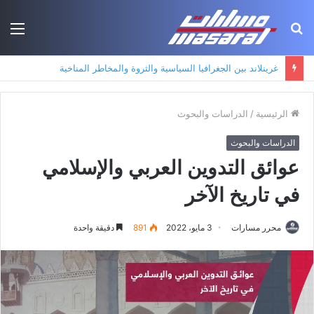
بحث
الق
عن
جذور حزب العمال الكردستاني: التكوين الأيديولوجي، البنية الاجتماعية، ومسارات النفوذ
الرئيسية
/
الدراسات والبحوث
الدراسات والبحوث
عوائق التدوين العربي والإسلامي
في تاريخ الآخر
محرر مسارات
3 مايو، 2022
891
دقيقة واحدة