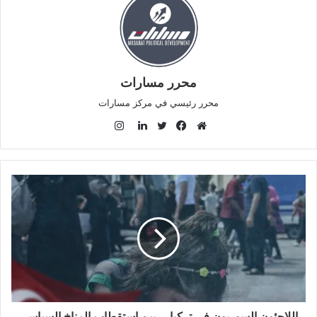
محرر مسارات
محرر رئيسي في مركز مسارات
ا
ن
م
ف
ت
ل
س
و
ي
و
ي
ت
ق
س
ي
ن
ق
ع
ب
ت
ك
ر
ا
و
ر
د
ا
ل
ك
إ
م
و
ن
ي
ب
اللاجئون السوريون في تركيا ... بين استقطاب المناخ السياسي