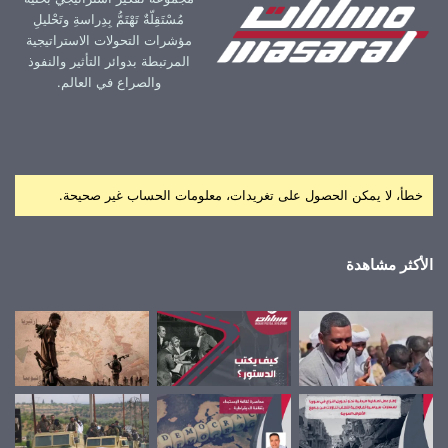
مُسْتَقِلّةٌ تَهْتَمُّ بِدِراسةِ وتَحْليلِ
مؤشرات التحولات الاستراتيجية
المرتبطة بدوائر التأثير والنفوذ
والصراع في العالم.
خطأ، لا يمكن الحصول على تغريدات، معلومات الحساب غير صحيحة.
الأكثر مشاهدة