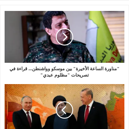
س
و
ي
و
ي
ت
ق
س
ي
ن
ق
ع
ب
ت
ك
ر
ا
و
ر
د
ا
ل
ك
إ
م
و
ن
ي
ب
"مناورة الساعة الأخيرة" بين موسكو وواشنطن... قراءة في
تصريحات "مظلوم عبدي"