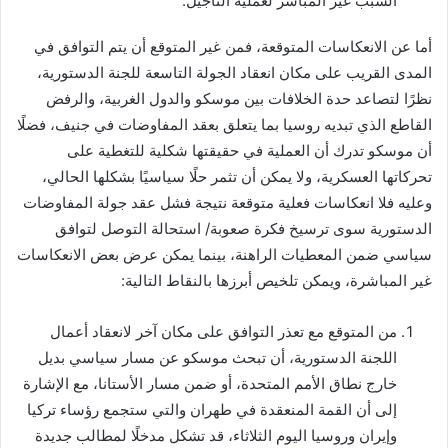
السبب غير المباشر لعملية التأجيل.
أما عن الانعكاسات المتوقعة، فمن غير المتوقع أن يتم التوافق في
المدى القريب على مكان انعقاد الجولة التاسعة للجنة الدستورية،
نظرًا لتصاعد حدة الخلافات بين موسكو والدول الغربية، والرفض
القاطع الذي تبديه روسيا بما يتعلق بعقد المفاوضات في جنيف، فضلًا
أن موسكو تدرك أن العملية في حقيقتها شكلية للتغطية على
تحركاتها العسكرية، ولا يمكن أن تثمر حلًا سياسيًا بشكلها الحالي،
وعليه فلا انعكاسات فعلية متوقعة نتيجة فشل عقد جولة المفاوضات
الدستورية سوى ترسيخ فكرة صعوبة/ استحالة التوصل لتوافق
سياسي ضمن المعطيات الراهنة، بينما يمكن عرض بعض الانعكاسات
غير المباشرة، ويمكن تلخيص أبرزها بالنقاط التالية:
من المتوقع مع تعذر التوافق على مكان آخر لانعقاد أعمال
اللجنة الدستورية، أن تبحث موسكو عن مسار سياسي بديل
خارج نطاق الأمم المتحدة، أو ضمن مسار الأستانا، مع الإشارة
إلى أن القمة المنعقدة في طهران والتي ستجمع رؤساء تركيا
وإيران وروسيا اليوم الثلاثاء، قد تشكل مدخلًا لمطالب جديدة