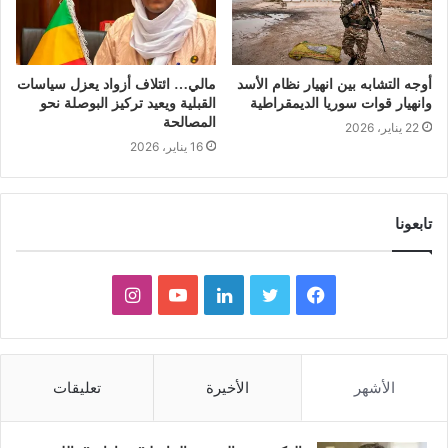
أوجه التشابه بين انهيار نظام الأسد
مالي… ائتلاف أزواد يعزل سياسات
وانهيار قوات سوريا الديمقراطية
القبلية ويعيد تركيز البوصلة نحو
المصالحة
22 يناير، 2026
16 يناير، 2026
تابعونا
ف
ت
ل
ي
ا
ي
و
ي
و
ن
س
ي
ن
ت
س
الأشهر
الأخيرة
تعليقات
ب
ت
ك
ي
ت