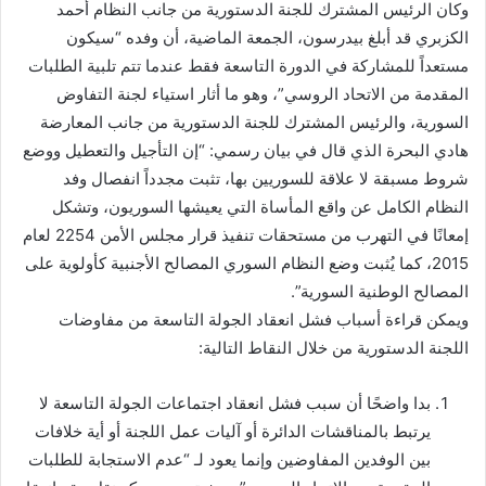
وكان الرئيس المشترك للجنة الدستورية من جانب النظام أحمد
الكزبري قد أبلغ بيدرسون، الجمعة الماضية، أن وفده “سيكون
مستعداً للمشاركة في الدورة التاسعة فقط عندما تتم تلبية الطلبات
المقدمة من الاتحاد الروسي”، وهو ما أثار استياء لجنة التفاوض
السورية، والرئيس المشترك للجنة الدستورية من جانب المعارضة
هادي البحرة الذي قال في بيان رسمي: “إن التأجيل والتعطيل ووضع
شروط مسبقة لا علاقة للسوريين بها، تثبت مجدداً انفصال وفد
النظام الكامل عن واقع المأساة التي يعيشها السوريون، وتشكل
إمعانًا في التهرب من مستحقات تنفيذ قرار مجلس الأمن 2254 لعام
2015، كما يُثبت وضع النظام السوري المصالح الأجنبية كأولوية على
المصالح الوطنية السورية”.
ويمكن قراءة أسباب فشل انعقاد الجولة التاسعة من مفاوضات
اللجنة الدستورية من خلال النقاط التالية:
بدا واضحًا أن سبب فشل انعقاد اجتماعات الجولة التاسعة لا
يرتبط بالمناقشات الدائرة أو آليات عمل اللجنة أو أية خلافات
بين الوفدين المفاوضين وإنما يعود لـ “عدم الاستجابة للطلبات