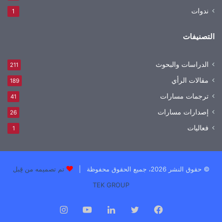
ندوات
1
التصنيفات
الدراسات والبحوث
211
مقالات الرأي
189
ترجمات مسارات
41
إصدارات مسارات
26
فعاليات
1
© حقوق النشر 2026، جميع الحقوق محفوظة |
تم تصميمه من قِبل
TEK GROUP
فيسبوك
تويتر
لينكدإن
يوتيوب
انستقرام