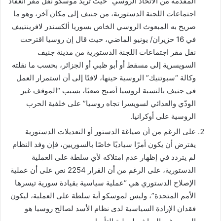
المقدمة من الاتحاد الروسي” حيث تريد موسكو نقل مقر انعقاد
اجتماعات اللجنة الدستورية، من جنيف إلى مكان آخر، وهو ما
صريح به المبعوث الروسي الخاص بسوريا ألكسندر لافرينتييف
في 16 حزيران/ يونيو الماضي، حيث قال إن روسيا اقترحت
نقل مقر اجتماعات اللجنة الدستورية من مدينة جنيف
السويسرية إلى مسقط أو أبو ظبي أو الجزائر، بحسب ما نقلته
وكالة “سبوتنيك” الروسية حينها، لافتًا إلى أن استمرار العمل
في جنيف بالنسبة لروسيا أصبح صعبًا، بسبب “الموقف غير
الودّي والعدائي لسويسرا تجاه روسيا” على خلفية الحرب
الروسية على أوكرانيا.
على الرغم من أن صياغة الدستور أو التعديلات الدستورية
يفترض أن يكون أمرًا سياديًا خاصًا بالسوريين، فإن وفد النظام
لم يتردد في إظهار عدم امتلاكه لأي سلطة على العملية
الدستورية، على الرغم من أن القرار 2254 نص على أن عملية
الإصلاح الدستوري هي “عملية سياسية بقيادة سورية تيسرها
الأمم المتحدة”، وليس لموسكو أية سلطة على العملية، ليكون
فقدان الإرادة السياسية لدى نظام الأسد لصالح روسيا هو