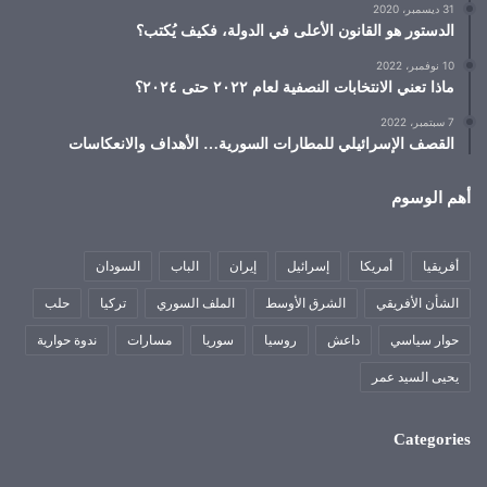
31 ديسمبر، 2020
الدستور هو القانون الأعلى في الدولة، فكيف يُكتب؟
10 نوفمبر، 2022
ماذا تعني الانتخابات النصفية لعام ٢٠٢٢ حتى ٢٠٢٤؟
7 سبتمبر، 2022
القصف الإسرائيلي للمطارات السورية… الأهداف والانعكاسات
أهم الوسوم
أفريقيا
أمريكا
إسرائيل
إيران
الباب
السودان
الشأن الأفريقي
الشرق الأوسط
الملف السوري
تركيا
حلب
حوار سياسي
داعش
روسيا
سوريا
مسارات
ندوة حوارية
يحيى السيد عمر
Categories