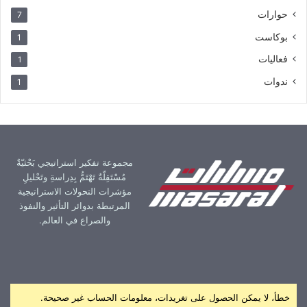
حوارات
7
بوكاست
1
فعاليات
1
ندوات
1
مجموعة تفكير استراتيجي بَحْثيّةٌ
مُسْتَقِلّةٌ تَهْتَمُّ بِدِراسةِ وتَحْليلِ
مؤشرات التحولات الاستراتيجية
المرتبطة بدوائر التأثير والنفوذ
والصراع في العالم.
خطأ، لا يمكن الحصول على تغريدات، معلومات الحساب غير صحيحة.