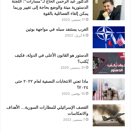
و
ر
د
و
ق
الدكتور عبد الرحمن الحاج لـ”مسارات”: اللجنة
الدستورية ميتة والوضع بحاجة إلى تغيير وربما
ك
إ
ب
ر
يمكن إلغاء الفصائلية بالقوة
17 سبتمبر، 2022
ن
ا
الغرب يستنفد سبله في مواجهة بوتين
6 أبريل، 2022
م
الدستور هو القانون الأعلى في الدولة، فكيف
يُكتب؟
31 ديسمبر، 2020
ماذا تعني الانتخابات النصفية لعام ٢٠٢٢ حتى
٢٠٢٤؟
10 نوفمبر، 2022
القصف الإسرائيلي للمطارات السورية… الأهداف
والانعكاسات
7 سبتمبر، 2022