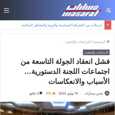
بحث
الق
عن
جذور حزب العمال الكردستاني: التكوين الأيديولوجي، البنية الاجتماعية، ومسارات النفوذ
الرئيسية
/
الدراسات والبحوث
الدراسات والبحوث
فشل انعقاد الجولة التاسعة من
اجتماعات اللجنة الدستورية…
الأسباب والانعكاسات
محرر مسارات
19 يوليو، 2022
893
2 دقائق