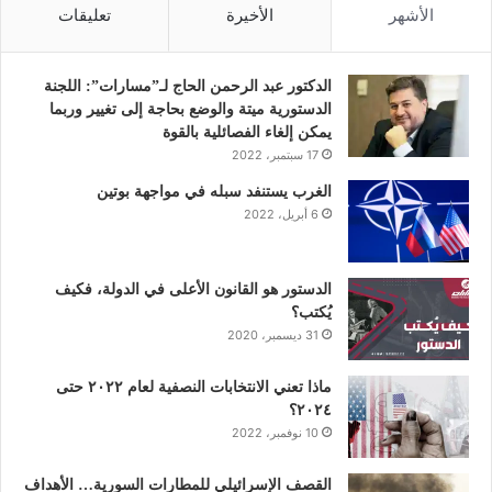
س
ي
ن
ت
س
الأشهر
الأخيرة
تعليقات
ب
ت
ك
ي
ت
و
ر
د
و
ق
الدكتور عبد الرحمن الحاج لـ”مسارات”: اللجنة
الدستورية ميتة والوضع بحاجة إلى تغيير وربما
ك
إ
ب
ر
يمكن إلغاء الفصائلية بالقوة
17 سبتمبر، 2022
ن
ا
الغرب يستنفد سبله في مواجهة بوتين
6 أبريل، 2022
م
الدستور هو القانون الأعلى في الدولة، فكيف
يُكتب؟
31 ديسمبر، 2020
ماذا تعني الانتخابات النصفية لعام ٢٠٢٢ حتى
٢٠٢٤؟
10 نوفمبر، 2022
القصف الإسرائيلي للمطارات السورية… الأهداف