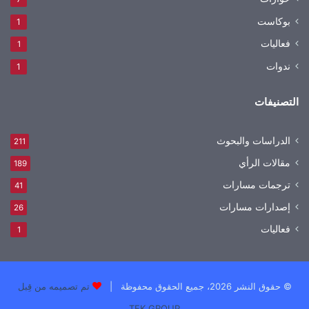
بوكاست
1
فعاليات
1
ندوات
1
التصنيفات
الدراسات والبحوث
211
مقالات الرأي
189
ترجمات مسارات
41
إصدارات مسارات
26
فعاليات
1
© حقوق النشر 2026، جميع الحقوق محفوظة |
تم تصميمه من قِبل
TEK GROUP