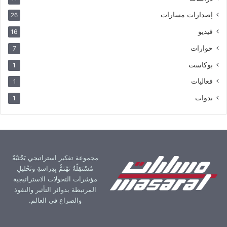
إصدارات مسارات
26
فيديو
16
حوارات
7
بوكاست
1
فعاليات
1
ندوات
1
مجموعة تفكير استراتيجي بَحْثيّةٌ
مُسْتَقِلّةٌ تَهْتَمُّ بِدِراسةِ وتَحْليلِ
مؤشرات التحولات الاستراتيجية
المرتبطة بدوائر التأثير والنفوذ
والصراع في العالم.