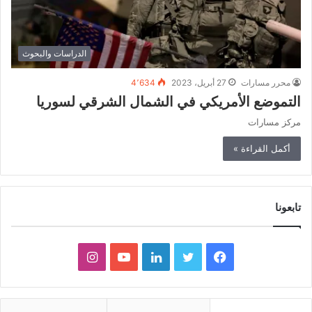
الدراسات والبحوث
محرر مسارات
27 أبريل، 2023
4٬634
التموضع الأمريكي في الشمال الشرقي لسوريا
مركز مسارات
أكمل القراءة »
تابعونا
ف
ت
ل
ي
ا
ي
و
ي
و
ن