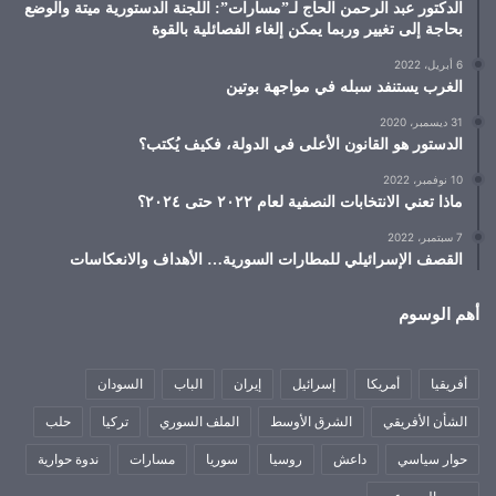
الدكتور عبد الرحمن الحاج لـ”مسارات”: اللجنة الدستورية ميتة والوضع
بحاجة إلى تغيير وربما يمكن إلغاء الفصائلية بالقوة
6 أبريل، 2022
الغرب يستنفد سبله في مواجهة بوتين
31 ديسمبر، 2020
الدستور هو القانون الأعلى في الدولة، فكيف يُكتب؟
10 نوفمبر، 2022
ماذا تعني الانتخابات النصفية لعام ٢٠٢٢ حتى ٢٠٢٤؟
7 سبتمبر، 2022
القصف الإسرائيلي للمطارات السورية… الأهداف والانعكاسات
أهم الوسوم
أفريقيا
أمريكا
إسرائيل
إيران
الباب
السودان
الشأن الأفريقي
الشرق الأوسط
الملف السوري
تركيا
حلب
حوار سياسي
داعش
روسيا
سوريا
مسارات
ندوة حوارية