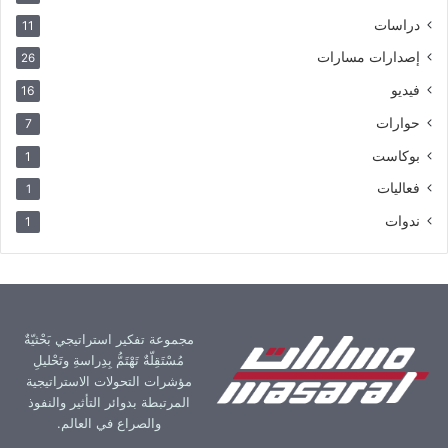
دراسات
11
إصدارات مسارات
26
فيديو
16
حوارات
7
بوكاست
1
فعاليات
1
ندوات
1
مجموعة تفكير استراتيجي بَحْثيّةٌ
مُسْتَقِلّةٌ تَهْتَمُّ بِدِراسةِ وتَحْليلِ
مؤشرات التحولات الاستراتيجية
المرتبطة بدوائر التأثير والنفوذ
والصراع في العالم.