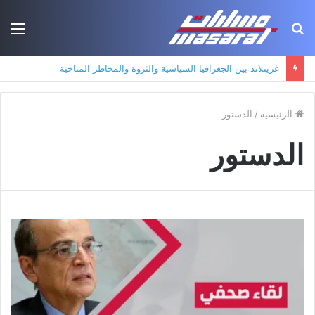
بحث
الق
عن
غرينلاند بين الجغرافيا السياسية والثروة والمخاطر المناخية
الرئيسية
/
الدستور
الدستور