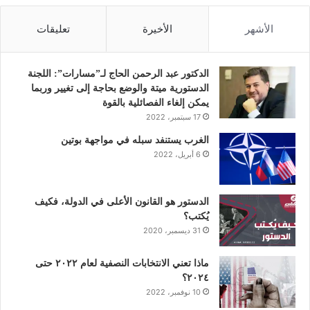
س
ي
ن
ت
س
الأشهر
الأخيرة
تعليقات
ب
ت
ك
ي
ت
و
ر
د
و
ق
الدكتور عبد الرحمن الحاج لـ”مسارات”: اللجنة
الدستورية ميتة والوضع بحاجة إلى تغيير وربما
ك
إ
ب
ر
يمكن إلغاء الفصائلية بالقوة
17 سبتمبر، 2022
ن
ا
الغرب يستنفد سبله في مواجهة بوتين
6 أبريل، 2022
م
الدستور هو القانون الأعلى في الدولة، فكيف
يُكتب؟
31 ديسمبر، 2020
ماذا تعني الانتخابات النصفية لعام ٢٠٢٢ حتى
٢٠٢٤؟
10 نوفمبر، 2022