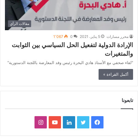
مقالات الرأي
محرر مسارات
5 يناير، 2021
0
1٬067
الإرادة الدولية لتفعيل الحل السياسي بين الثوابت
والمتغيرات
"لقاء صحفي مع الأستاذ هادي البحرة رئيس وفد المعارضة باللجنة الدستورية"
أكمل القراءة »
تابعونا
ف
ت
ل
ي
ا
ي
و
ي
و
ن