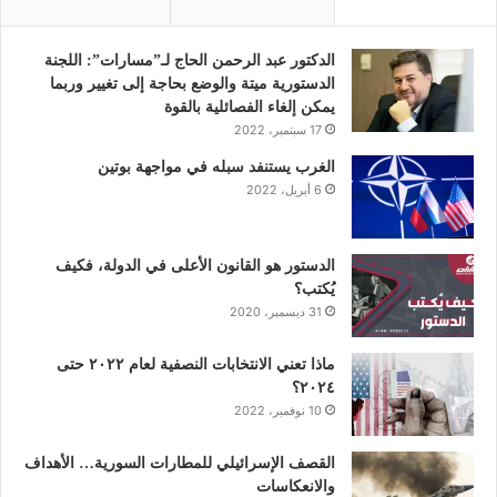
ب
ت
ك
ي
ت
و
ر
د
و
ق
الدكتور عبد الرحمن الحاج لـ”مسارات”: اللجنة
الدستورية ميتة والوضع بحاجة إلى تغيير وربما
ك
إ
ب
ر
يمكن إلغاء الفصائلية بالقوة
17 سبتمبر، 2022
ن
ا
الغرب يستنفد سبله في مواجهة بوتين
6 أبريل، 2022
م
الدستور هو القانون الأعلى في الدولة، فكيف
يُكتب؟
31 ديسمبر، 2020
ماذا تعني الانتخابات النصفية لعام ٢٠٢٢ حتى
٢٠٢٤؟
10 نوفمبر، 2022
القصف الإسرائيلي للمطارات السورية… الأهداف
والانعكاسات