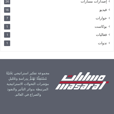
إصدارات مسارات
26
فيديو
16
حوارات
7
بوكاست
1
فعاليات
1
ندوات
1
مجموعة تفكير استراتيجي بَحْثيّةٌ
مُسْتَقِلّةٌ تَهْتَمُّ بِدِراسةِ وتَحْليلِ
مؤشرات التحولات الاستراتيجية
المرتبطة بدوائر التأثير والنفوذ
والصراع في العالم.