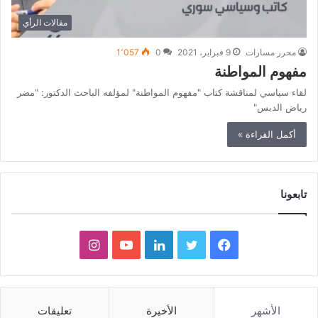
مقالات الرأي
محرر مسارات
9 فبراير، 2021
0
1٬057
مفهوم المواطنة
لقاء سياسي لمناقشة كتاب "مفهوم المواطنة" لمؤلفه الباحث الدكتور: "مضر
رياض الدبس"
أكمل القراءة »
تابعونا
ف
ت
ل
ي
ا
ي
و
ي
و
ن
س
ي
ن
ت
س
الأشهر
الأخيرة
تعليقات