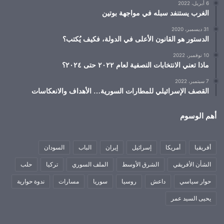
6 أبريل، 2022
الغرب يستنفد سبله في مواجهة بوتين
31 ديسمبر، 2020
الدستور هو القانون الأعلى في الدولة، فكيف يُكتب؟
10 نوفمبر، 2022
ماذا تعني الانتخابات النصفية لعام ٢٠٢٢ حتى ٢٠٢٤؟
7 سبتمبر، 2022
القصف الإسرائيلي للمطارات السورية… الأهداف والانعكاسات
أهم الوسوم
أفريقيا
أمريكا
إسرائيل
إيران
الباب
السودان
الشأن الأفريقي
الشرق الأوسط
الملف السوري
تركيا
حلب
حوار سياسي
داعش
روسيا
سوريا
مسارات
ندوة حوارية
يحيى السيد عمر