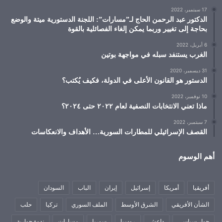
17 سبتمبر، 2022
الدكتور عبد الرحمن الحاج لـ”مسارات”: اللجنة الدستورية ميتة والوضع
بحاجة إلى تغيير وربما يمكن إلغاء الفصائلية بالقوة
6 أبريل، 2022
الغرب يستنفد سبله في مواجهة بوتين
31 ديسمبر، 2020
الدستور هو القانون الأعلى في الدولة، فكيف يُكتب؟
10 نوفمبر، 2022
ماذا تعني الانتخابات النصفية لعام ٢٠٢٢ حتى ٢٠٢٤؟
7 سبتمبر، 2022
القصف الإسرائيلي للمطارات السورية… الأهداف والانعكاسات
أهم الوسوم
أفريقيا
أمريكا
إسرائيل
إيران
الباب
السودان
الشأن الأفريقي
الشرق الأوسط
الملف السوري
تركيا
حلب
حوار سياسي
داعش
روسيا
سوريا
مسارات
ندوة حوارية