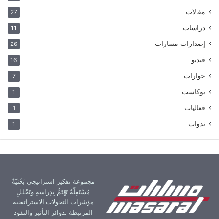
مقالات
27
دراسات
11
إصدارات مسارات
26
فيديو
16
حوارات
7
بوكاست
1
فعاليات
1
ندوات
1
مجموعة تفكير استراتيجي بَحْثيّةٌ
مُسْتَقِلّةٌ تَهْتَمُّ بِدِراسةِ وتَحْليلِ
مؤشرات التحولات الاستراتيجية
المرتبطة بدوائر التأثير والنفوذ