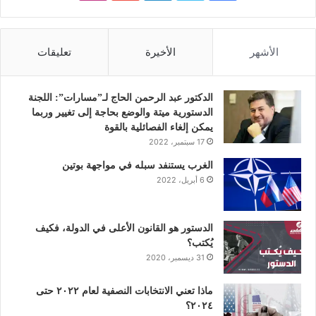
ي
و
ي
و
ن
س
ي
ن
ت
س
الأشهر
الأخيرة
تعليقات
ب
ت
ك
ي
ت
و
ر
د
و
ق
الدكتور عبد الرحمن الحاج لـ”مسارات”: اللجنة
الدستورية ميتة والوضع بحاجة إلى تغيير وربما
ك
إ
ب
ر
يمكن إلغاء الفصائلية بالقوة
17 سبتمبر، 2022
ن
ا
الغرب يستنفد سبله في مواجهة بوتين
6 أبريل، 2022
م
الدستور هو القانون الأعلى في الدولة، فكيف
يُكتب؟
31 ديسمبر، 2020
ماذا تعني الانتخابات النصفية لعام ٢٠٢٢ حتى
٢٠٢٤؟