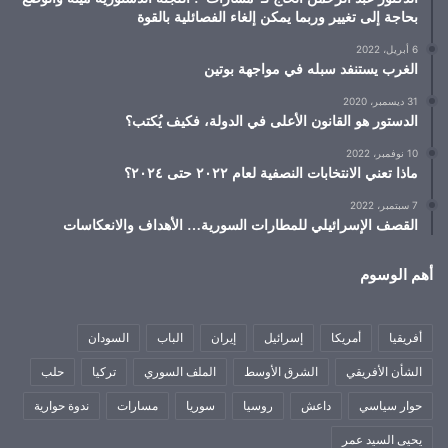
بحاجة إلى تغيير وربما يمكن إلغاء الفصائلية بالقوة
6 أبريل، 2022
الغرب يستنفد سبله في مواجهة بوتين
31 ديسمبر، 2020
الدستور هو القانون الأعلى في الدولة، فكيف يُكتب؟
10 نوفمبر، 2022
ماذا تعني الانتخابات النصفية لعام ٢٠٢٢ حتى ٢٠٢٤؟
7 سبتمبر، 2022
القصف الإسرائيلي للمطارات السورية… الأهداف والانعكاسات
أهم الوسوم
أفريقيا
أمريكا
إسرائيل
إيران
الباب
السودان
الشأن الأفريقي
الشرق الأوسط
الملف السوري
تركيا
حلب
حوار سياسي
داعش
روسيا
سوريا
مسارات
ندوة حوارية
يحيى السيد عمر