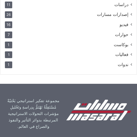
دراسات
11
إصدارات مسارات
26
فيديو
16
حوارات
7
بوكاست
1
فعاليات
1
ندوات
1
مجموعة تفكير استراتيجي بَحْثيّةٌ
مُسْتَقِلّةٌ تَهْتَمُّ بِدِراسةِ وتَحْليلِ
مؤشرات التحولات الاستراتيجية
المرتبطة بدوائر التأثير والنفوذ
والصراع في العالم.