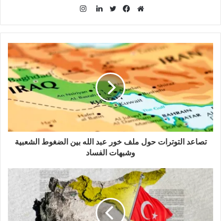
ا
ن
م
ف
ت
ل
س
و
ي
و
ي
ت
ق
س
ي
ن
ق
ع
ب
ت
ك
ر
ا
و
ر
د
ا
ل
ك
إ
م
و
ن
ي
ب
تصاعد التوترات حول ملف خور عبد الله بين الضغوط الشعبية
وشبهات الفساد