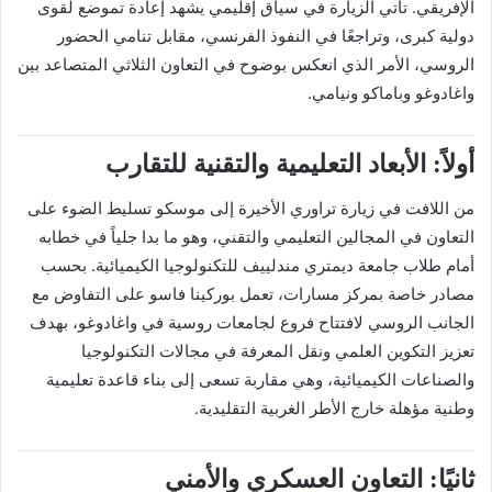
الإفريقي. تأتي الزيارة في سياق إقليمي يشهد إعادة تموضع لقوى
دولية كبرى، وتراجعًا في النفوذ الفرنسي، مقابل تنامي الحضور
الروسي، الأمر الذي انعكس بوضوح في التعاون الثلاثي المتصاعد بين
واغادوغو وباماكو ونيامي.
أولاً: الأبعاد التعليمية والتقنية للتقارب
من اللافت في زيارة تراوري الأخيرة إلى موسكو تسليط الضوء على
التعاون في المجالين التعليمي والتقني، وهو ما بدا جلياً في خطابه
أمام طلاب جامعة ديمتري مندلييف للتكنولوجيا الكيميائية. بحسب
مصادر خاصة بمركز مسارات، تعمل بوركينا فاسو على التفاوض مع
الجانب الروسي لافتتاح فروع لجامعات روسية في واغادوغو، بهدف
تعزيز التكوين العلمي ونقل المعرفة في مجالات التكنولوجيا
والصناعات الكيميائية، وهي مقاربة تسعى إلى بناء قاعدة تعليمية
وطنية مؤهلة خارج الأطر الغربية التقليدية.
ثانيًا: التعاون العسكري والأمني