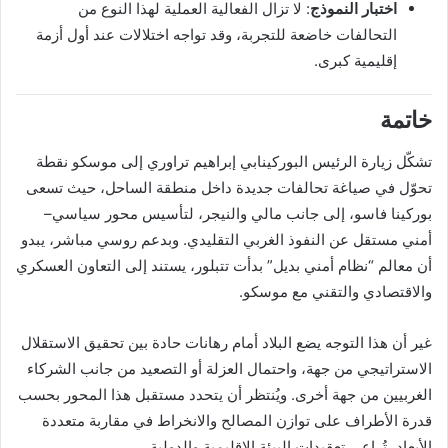
اختبار النموذج
: لا تزال الفعالية العملية لهذا النوع من
التحالفات خاضعة للتجربة، وقد تواجه اختلالات عند أول أزمة
إقليمية كبرى.
خاتمة
تشكّل زيارة الرئيس البوركينابي إبراهيم تراوري إلى موسكو نقطة
تحوّل في صياغة تحالفات جديدة داخل منطقة الساحل، حيث تسعى
بوركينا فاسو، إلى جانب مالي والنيجر، لتأسيس محور سياسي–
أمني مستقل عن النفوذ الغربي التقليدي. وبدعم روسي مباشر، يبدو
أن معالم “نظام أمني بديل” بدأت تتبلور، يستند إلى التعاون العسكري
والاقتصادي والتقني مع موسكو.
غير أن هذا التوجه يضع البلاد أمام رهانات حادة بين تحقيق الاستقلال
الاستراتيجي من جهة، واحتمال العزلة أو التصعيد من جانب الشركاء
الغربيين من جهة أخرى. ويُنتظر أن يتحدد مستقبل هذا المحور بحسب
قدرة الأطراف على توازن المصالح والانخراط في مقاربة متعددة
الأبعاد، تُراعي تعقيدات البيئة الإقليمية والدولية.