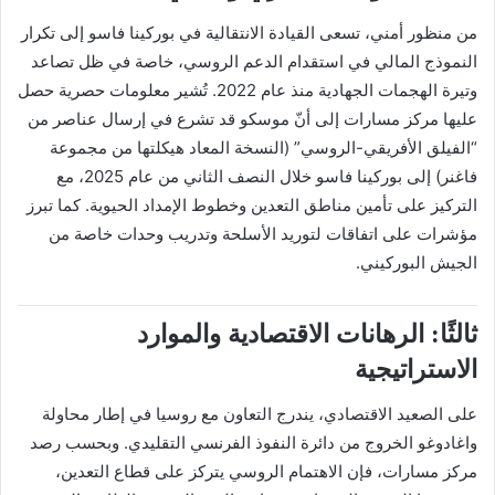
من منظور أمني، تسعى القيادة الانتقالية في بوركينا فاسو إلى تكرار
النموذج المالي في استقدام الدعم الروسي، خاصة في ظل تصاعد
وتيرة الهجمات الجهادية منذ عام 2022. تُشير معلومات حصرية حصل
عليها مركز مسارات إلى أنّ موسكو قد تشرع في إرسال عناصر من
“الفيلق الأفريقي-الروسي” (النسخة المعاد هيكلتها من مجموعة
فاغنر) إلى بوركينا فاسو خلال النصف الثاني من عام 2025، مع
التركيز على تأمين مناطق التعدين وخطوط الإمداد الحيوية. كما تبرز
مؤشرات على اتفاقات لتوريد الأسلحة وتدريب وحدات خاصة من
الجيش البوركيني.
ثالثًا: الرهانات الاقتصادية والموارد
الاستراتيجية
على الصعيد الاقتصادي، يندرج التعاون مع روسيا في إطار محاولة
واغادوغو الخروج من دائرة النفوذ الفرنسي التقليدي. وبحسب رصد
مركز مسارات، فإن الاهتمام الروسي يتركز على قطاع التعدين،