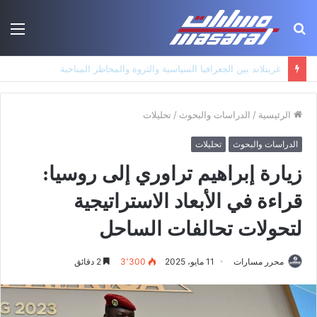
بحث
الق
عن
جذور حزب العمال الكردستاني: التكوين الأيديولوجي، البنية الاجتماعية، ومسارات النفوذ
الرئيسية
/
الدراسات والبحوث
/
تحليلات
الدراسات والبحوث
تحليلات
زيارة إبراهيم تراوري إلى روسيا:
قراءة في الأبعاد الاستراتيجية
لتحولات تحالفات الساحل
محرر مسارات
11 مايو، 2025
3٬300
2 دقائق