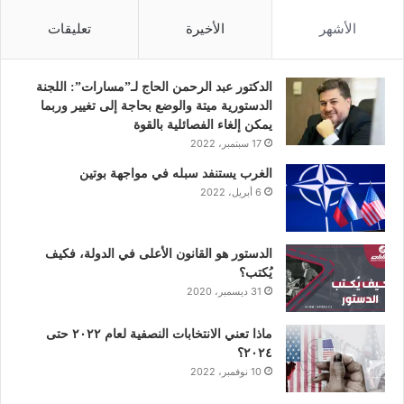
س
ي
ن
ت
س
الأشهر
الأخيرة
تعليقات
ب
ت
ك
ي
ت
و
ر
د
و
ق
الدكتور عبد الرحمن الحاج لـ”مسارات”: اللجنة
الدستورية ميتة والوضع بحاجة إلى تغيير وربما
ك
إ
ب
ر
يمكن إلغاء الفصائلية بالقوة
17 سبتمبر، 2022
ن
ا
الغرب يستنفد سبله في مواجهة بوتين
6 أبريل، 2022
م
الدستور هو القانون الأعلى في الدولة، فكيف
يُكتب؟
31 ديسمبر، 2020
ماذا تعني الانتخابات النصفية لعام ٢٠٢٢ حتى
٢٠٢٤؟
10 نوفمبر، 2022