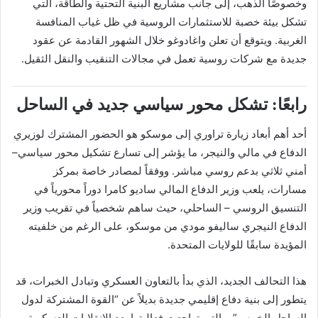
وخصوصًا الذهب، إلى جانب مشاريع البنية التحتية والطاقة، التي
تشكل بيئة خصبة للاستثمارات الروسية في ظل غياب المنافسة
الغربية. ويتوقع أن تعلن واغادوغو خلال الشهور القادمة عن عقود
جديدة مع شركات روسية تعمل في مجالات التنقيب والنقل الثقيل.
رابعًا: تشكل محور سياسي جديد في الساحل
أحد أهم أبعاد زيارة تراوري إلى موسكو هو الحضور المشترك لوزيري
الدفاع في مالي والنيجر، ما يؤشر إلى تسارع تشكيل محور سياسي–
أمني ثلاثي بدعم روسي مباشر. ووفقاً لمصادر خاصة بمركز
مسارات، يلعب وزير الدفاع المالي ساديو كامرا دوراً محورياً في
التنسيق الروسي – الساحلي، حيث ساهم شخصياً في تقريب وزير
الدفاع النيجري ساليفو مودي من موسكو، على الرغم من خلفيته
المؤيدة سابقًا للولايات المتحدة.
هذا التحالف الجديد، الذي بدأ بالتعاون العسكري وتبادل الخبرات، قد
يتطور إلى بنية دفاع إقليمي جديدة بديلاً عن “القوة المشتركة لدول
الساحل الخمس”، والتي تراجعت فعاليتها بعد الانقلابات العسكرية