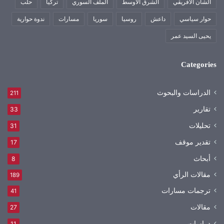
الشأن الأفريقي
الشرق الأوسط
الملف السوري
تركيا
حلب
حوار سياسي
داعش
روسيا
سوريا
مسارات
ندوة حوارية
يحيى السيد عمر
Categories
الدراسات والبحوث
211
تقارير
33
تحليلات
31
تقدير موقف
17
أبحاث
8
مقالات الرأي
189
ترجمات مسارات
41
مقالات
27
دراسات
11