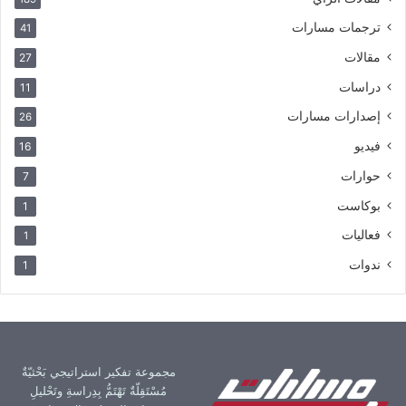
ترجمات مسارات
41
مقالات
27
دراسات
11
إصدارات مسارات
26
فيديو
16
حوارات
7
بوكاست
1
فعاليات
1
ندوات
1
مجموعة تفكير استراتيجي بَحْثيّةٌ
مُسْتَقِلّةٌ تَهْتَمُّ بِدِراسةِ وتَحْليلِ