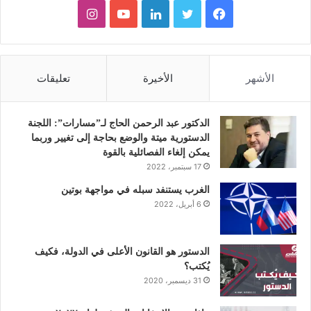
ف
ت
ل
ي
ا
ي
و
ي
و
ن
س
ي
ن
ت
س
الأشهر
الأخيرة
تعليقات
ب
ت
ك
ي
ت
و
ر
د
و
ق
الدكتور عبد الرحمن الحاج لـ”مسارات”: اللجنة
الدستورية ميتة والوضع بحاجة إلى تغيير وربما
ك
إ
ب
ر
يمكن إلغاء الفصائلية بالقوة
17 سبتمبر، 2022
ن
ا
الغرب يستنفد سبله في مواجهة بوتين
6 أبريل، 2022
م
الدستور هو القانون الأعلى في الدولة، فكيف
يُكتب؟
31 ديسمبر، 2020