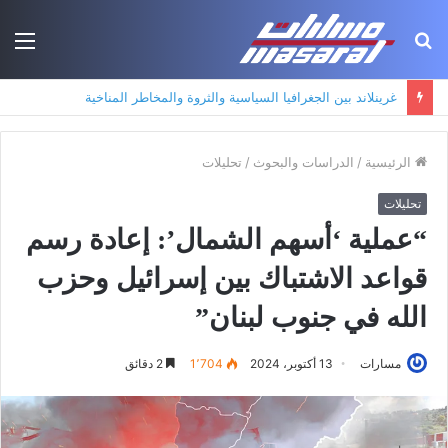
بحث
الق
عن
جذور حزب العمال الكردستاني: التكوين الأيديولوجي، البنية الاجتماعية، ومسارات النفوذ
الرئيسية
/
الدراسات والبحوث
/
تحليلات
تحليلات
“عملية ‘أسهم الشمال’: إعادة رسم
قواعد الاشتباك بين إسرائيل وحزب
الله في جنوب لبنان”
مسارات
13 أكتوبر، 2024
1٬704
2 دقائق