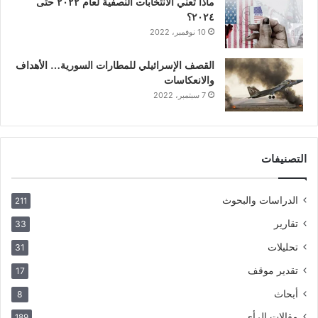
ماذا تعني الانتخابات النصفية لعام ٢٠٢٢ حتى
٢٠٢٤؟
10 نوفمبر، 2022
القصف الإسرائيلي للمطارات السورية… الأهداف
والانعكاسات
7 سبتمبر، 2022
التصنيفات
الدراسات والبحوث
211
تقارير
33
تحليلات
31
تقدير موقف
17
أبحاث
8
مقالات الرأي
189