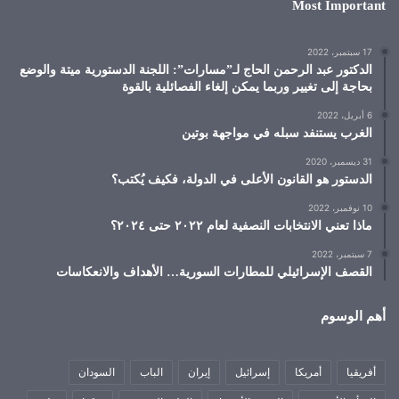
Most Important
17 سبتمبر، 2022
الدكتور عبد الرحمن الحاج لـ”مسارات”: اللجنة الدستورية ميتة والوضع
بحاجة إلى تغيير وربما يمكن إلغاء الفصائلية بالقوة
6 أبريل، 2022
الغرب يستنفد سبله في مواجهة بوتين
31 ديسمبر، 2020
الدستور هو القانون الأعلى في الدولة، فكيف يُكتب؟
10 نوفمبر، 2022
ماذا تعني الانتخابات النصفية لعام ٢٠٢٢ حتى ٢٠٢٤؟
7 سبتمبر، 2022
القصف الإسرائيلي للمطارات السورية… الأهداف والانعكاسات
أهم الوسوم
أفريقيا
أمريكا
إسرائيل
إيران
الباب
السودان