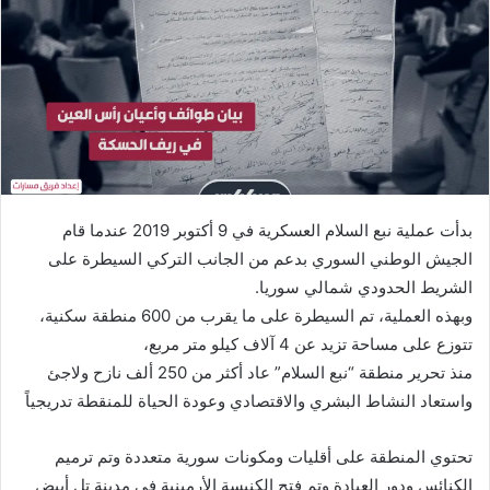
بدأت عملية نبع السلام العسكرية في 9 أكتوبر 2019 عندما قام
الجيش الوطني السوري بدعم من الجانب التركي السيطرة على
الشريط الحدودي شمالي سوريا.
وبهذه العملية، تم السيطرة على ما يقرب من 600 منطقة سكنية،
تتوزع على مساحة تزيد عن 4 آلاف كيلو متر مربع،
منذ تحرير منطقة “نبع السلام” عاد أكثر من 250 ألف نازح ولاجئ
واستعاد النشاط البشري والاقتصادي وعودة الحياة للمنقطة تدريجياً
تحتوي المنطقة على أقليات ومكونات سورية متعددة وتم ترميم
الكنائس ودور العبادة وتم فتح الكنيسة الأرمينية في مدينة تل أبيض