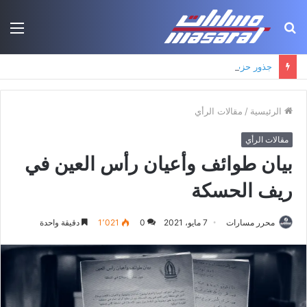
بحث
الق
عن
جذور حزب العمال الكردستاني: التكوين الأيديولوجي، البنية الاجتماعية، ومسارات النفوذ
الرئيسية
/
مقالات الرأي
مقالات الرأي
بيان طوائف وأعيان رأس العين في
ريف الحسكة
محرر مسارات
7 مايو، 2021
0
1٬021
دقيقة واحدة