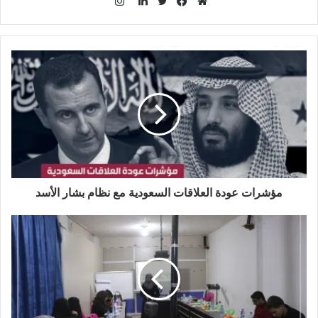
ا
ن
م
ف
ت
ل
س
و
ي
و
ي
ت
ق
س
ي
ن
ق
ع
ب
ت
ك
ر
ا
و
ر
د
ا
ل
ك
إ
م
و
ن
ي
ب
مؤشرات عودة العلاقات السعودية مع نظام بشار الأسد