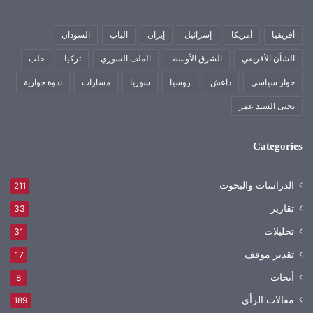
أفريقيا
أمريكا
إسرائيل
إيران
الباب
السودان
الشأن الأفريقي
الشرق الأوسط
الملف السوري
تركيا
حلب
حوار سياسي
داعش
روسيا
سوريا
مسارات
ندوة حوارية
يحيى السيد عمر
Categories
الدراسات والبحوث
211
تقارير
33
تحليلات
31
تقدير موقف
17
أبحاث
8
مقالات الرأي
189