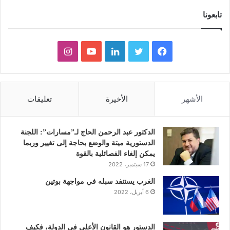
تابعونا
ف
ت
ل
ي
ا
ي
و
ي
و
ن
س
ي
ن
ت
س
الأشهر
الأخيرة
تعليقات
ب
ت
ك
ي
ت
و
ر
د
و
ق
الدكتور عبد الرحمن الحاج لـ”مسارات”: اللجنة
الدستورية ميتة والوضع بحاجة إلى تغيير وربما
ك
إ
ب
ر
يمكن إلغاء الفصائلية بالقوة
17 سبتمبر، 2022
ن
ا
الغرب يستنفد سبله في مواجهة بوتين
6 أبريل، 2022
م
الدستور هو القانون الأعلى في الدولة، فكيف