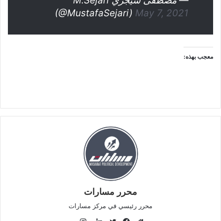
— مصطفى سيجري M.Sejari
(@MustafaSejari)
May 7, 2021
معجب بهذه:
محرر مسارات
محرر رئيسي في مركز مسارات