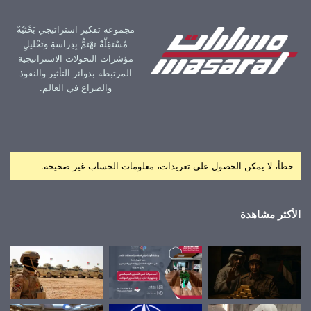
مجموعة تفكير استراتيجي بَحْثيّةٌ
مُسْتَقِلّةٌ تَهْتَمُّ بِدِراسةِ وتَحْليلِ
مؤشرات التحولات الاستراتيجية
المرتبطة بدوائر التأثير والنفوذ
والصراع في العالم.
خطأ، لا يمكن الحصول على تغريدات، معلومات الحساب غير صحيحة.
الأكثر مشاهدة