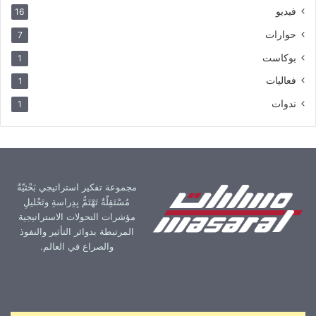
فيديو
16
حوارات
7
بوكاست
1
فعاليات
1
ندوات
1
مجموعة تفكير استراتيجي بَحْثيّةٌ
مُسْتَقِلّةٌ تَهْتَمُّ بِدِراسةِ وتَحْليلِ
مؤشرات التحولات الاستراتيجية
المرتبطة بدوائر التأثير والنفوذ
والصراع في العالم.