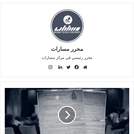
محرر مسارات
محرر رئيسي في مركز مسارات
ا
ن
م
ف
ت
ل
س
و
ي
و
ي
ت
ق
س
ي
ن
ق
ع
ب
ت
ك
ر
ا
و
ر
د
ا
ل
ك
إ
م
و
ن
ي
ب