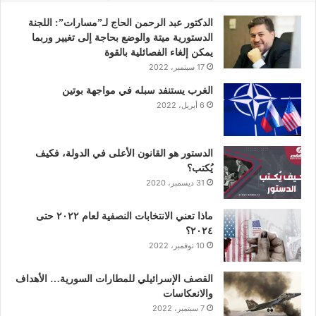
و
ر
د
و
ق
الدكتور عبد الرحمن الحاج لـ”مسارات”: اللجنة
الدستورية ميتة والوضع بحاجة إلى تغيير وربما
ك
إ
ب
ر
يمكن إلغاء الفصائلية بالقوة
17 سبتمبر، 2022
ن
ا
الغرب يستنفد سبله في مواجهة بوتين
6 أبريل، 2022
م
الدستور هو القانون الأعلى في الدولة، فكيف
يُكتب؟
31 ديسمبر، 2020
ماذا تعني الانتخابات النصفية لعام ٢٠٢٢ حتى
٢٠٢٤؟
10 نوفمبر، 2022
القصف الإسرائيلي للمطارات السورية… الأهداف
والانعكاسات
7 سبتمبر، 2022