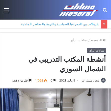
بحث
الق
عن
جذور حزب العمال الكردستاني: التكوين الأيديولوجي، البنية الاجتماعية، ومسارات النفوذ
الرئيسية
/
مقالات الرأي
مقالات الرأي
أنشطة المكتب التدريبي في
الشمال السوري
محرر مسارات
9 مايو، 2021
0
1٬062
أقل من دقيقة