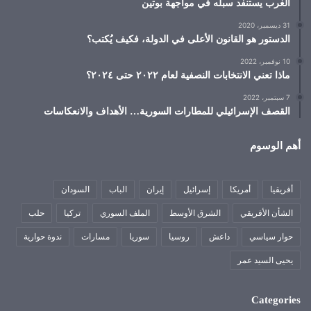
الغرب يستنفد سبله في مواجهة بوتين
31 ديسمبر، 2020
الدستور هو القانون الأعلى في الدولة، فكيف يُكتب؟
10 نوفمبر، 2022
ماذا تعني الانتخابات النصفية لعام ٢٠٢٢ حتى ٢٠٢٤؟
7 سبتمبر، 2022
القصف الإسرائيلي للمطارات السورية… الأهداف والانعكاسات
أهم الوسوم
أفريقيا
أمريكا
إسرائيل
إيران
الباب
السودان
الشأن الأفريقي
الشرق الأوسط
الملف السوري
تركيا
حلب
حوار سياسي
داعش
روسيا
سوريا
مسارات
ندوة حوارية
يحيى السيد عمر
Categories