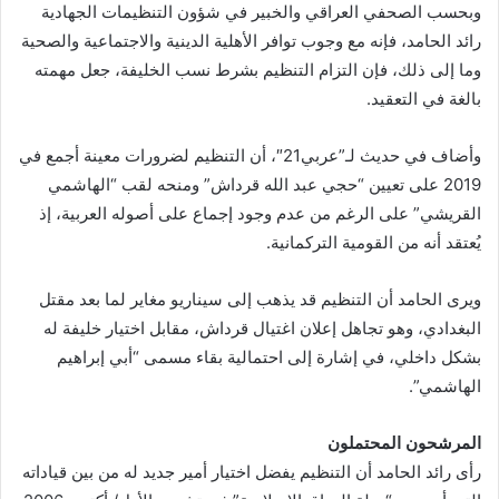
وبحسب الصحفي العراقي والخبير في شؤون التنظيمات الجهادية
رائد الحامد، فإنه مع وجوب توافر الأهلية الدينية والاجتماعية والصحية
وما إلى ذلك، فإن التزام التنظيم بشرط نسب الخليفة، جعل مهمته
بالغة في التعقيد.
وأضاف في حديث لـ”عربي21″، أن التنظيم لضرورات معينة أجمع في
2019 على تعيين “حجي عبد الله قرداش” ومنحه لقب “الهاشمي
القريشي” على الرغم من عدم وجود إجماع على أصوله العربية، إذ
يُعتقد أنه من القومية التركمانية.
ويرى الحامد أن التنظيم قد يذهب إلى سيناريو مغاير لما بعد مقتل
البغدادي، وهو تجاهل إعلان اغتيال قرداش، مقابل اختيار خليفة له
بشكل داخلي، في إشارة إلى احتمالية بقاء مسمى “أبي إبراهيم
الهاشمي”.
المرشحون المحتملون
رأى رائد الحامد أن التنظيم يفضل اختيار أمير جديد له من بين قياداته