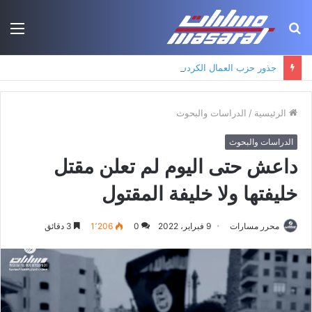
بحث
الق
عن
جذور حزب العمال الكردستاني: التكوين الأيديولوجي، البنية الاجتماعية، ومسارات النفوذ
الرئيسية
/
الدراسات والبحوث
الدراسات والبحوث
داعش حتى اليوم لم تعلن مقتل
خليفتها ولا خليفة المقتول
محرر مسارات
9 فبراير، 2022
0
1٬206
3 دقائق