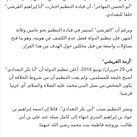
“أبو الحسن المهاجر”، أن قيادة التنظيم اختارت “أبا إبراهيم القرشي”
خلفا للبغدادي.
وبرغم أن “القرشي” استمر في قيادة التنظيم نحو عامين وثلاثة
أشهر، فإن تنظيم الدولة فضل عدم الكشف عن هويته، وهو ما فتح
تساؤلات واسعة من قبل محللين حول الهدف من هذا القرار.
“أزمة القريشي”
في 29 حزيران/ يونيو 2014، أعلن تنظيم الدولة أن “أبا بكر البغدادي”
أصبح خليفة للمسلمين، ولم يفت التنظيم أن من شروط الخلافة أن
يكون الشخص من نسل النبي محمد عليه الصلاة والسلام، أي عربيا
قرشيا.
ونشر التنظيم نسب “أبي بكر البغدادي”، قائلا إن اسمه إبراهيم بن
عواد بن إبراهيم البدري انتهاء إلى كامل نسله عند علي بن أبي
طالب، وزوجته فاطمة بنت محمد رضي الله عنهما.