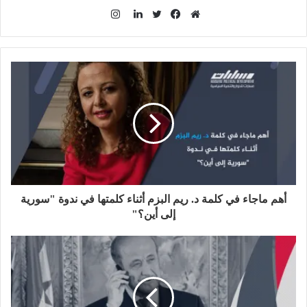
ا
ن
م
ف
ت
ل
س
و
ي
و
ي
ت
ق
س
ي
ن
ق
ع
ب
ت
ك
ر
ا
و
ر
د
ا
ل
ك
إ
م
و
ن
ي
ب
أهم ماجاء في كلمة د. ريم البزم أثناء كلمتها في ندوة "سورية
إلى أين؟"