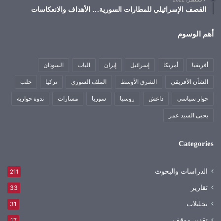
القصف الإسرائيلي للمطارات السورية… الأهداف والانعكاسات
أهم الوسوم
أفريقيا
أمريكا
إسرائيل
إيران
الباب
السودان
الشأن الأفريقي
الشرق الأوسط
الملف السوري
تركيا
حلب
حوار سياسي
داعش
روسيا
سوريا
مسارات
ندوة حوارية
يحيى السيد عمر
Categories
الدراسات والبحوث
211
تقارير
33
تحليلات
31
تقدير موقف
17