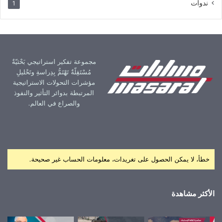
ندوات
1
مجموعة تفكير استراتيجي بَحْثيّةٌ
مُسْتَقِلّةٌ تَهْتَمُّ بِدِراسةِ وتَحْليلِ
مؤشرات التحولات الاستراتيجية
المرتبطة بدوائر التأثير والنفوذ
والصراع في العالم.
خطأ، لا يمكن الحصول على تغريدات، معلومات الحساب غير صحيحة.
الأكثر مشاهدة