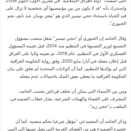
التي أسست “دولة العراق الإسلامية” في تشرين الأول/ أكتوبر 2006،
واستدرك بأنه “قد لا يكون من بين مؤسسيها أي شخصية لا تزال على
قيد الحياة باستثناء حجي تيسير الذي هو “معتز نومان عبد نايف نجم
الجبوري”.
وقال الحامد إن الجبوري أو “حجي تيسير” شغل منصب مسؤول
التصنيع (وزير التصنيع) في التنظيم منذ 2014، قبل تعيينه المسؤول
العسكري الأول في التنظيم، عام 2018، ثم تعيينه واليا على العراق
قبل إعلان مقتله في أيار/ مايو 2020، وفق رواية الحكومة العراقية
التي لم يؤكدها التنظيم، كما أن الولايات المتحدة لم تعلق على بيان
الحكومة العراقية ما يعطي بعض الشك باحتمالات عدم مقتله.
ومن بين الأسماء التي يمكن أن تخلف قرداش بحسب الحامد،
المشرف على القضاء والهيئات الشرعية، بشار خطاب الصميدعي،
الملقب بـ”حجي زيد”.
وذكر الحامد أن المصيدعي “مؤهل شرعيا بحكم منصبه، كما أن
عشيرة الصميدع هي من العشائر العربية التي يصل نسبها إلى النبي