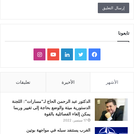
تابعونا
ف
ت
ل
ي
ا
ي
و
ي
و
ن
س
ي
ن
ت
س
الأشهر
الأخيرة
تعليقات
ب
ت
ك
ي
ت
و
ر
د
و
ق
الدكتور عبد الرحمن الحاج لـ”مسارات”: اللجنة
الدستورية ميتة والوضع بحاجة إلى تغيير وربما
ك
إ
ب
ر
يمكن إلغاء الفصائلية بالقوة
17 سبتمبر، 2022
ن
ا
الغرب يستنفد سبله في مواجهة بوتين