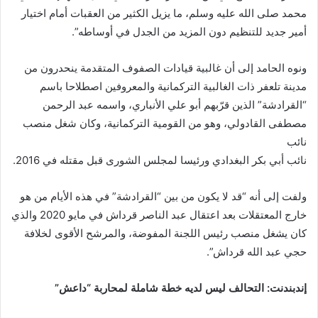
محمد صلى الله عليه وسلم، ما يزيل الكثير من العقبات أمام اختيار
أمير جديد للتنظيم دون المزيد من الجدل في أوساطه”.
ونوه الحامد إلى أن غالبية قيادات الصفوف المتقدمة ينحدرون من
مدينة تلعفر ذات الغالبية التركمانية والمعروفين اصطلاحا باسم
“القرادشة” الذين قرّبهم أبو علي الأنباري، واسمه عبد الرحمن
مصطفى القادولي، وهو من القومية التركمانية، وكان شغل منصب
نائب
نائب أبي بكر البغدادي ورئيسا لمجلس الشورى قبل مقتله في 2016.
ولفت إلى أنه “قد لا يكون من بين “القرادشة” في هذه الأيام من هو
خارج المعتقلات بعد اعتقال عبد الناصر قرداش في مايو 2020 والذي
كان يشغل منصب رئيس اللجنة المفوضة، والمرشح الأقوى لخلافة
حجي عبد الله قرداش”.
إندبندنت: التحالف ليس لديه خطة شاملة لمحاربة “داعش”