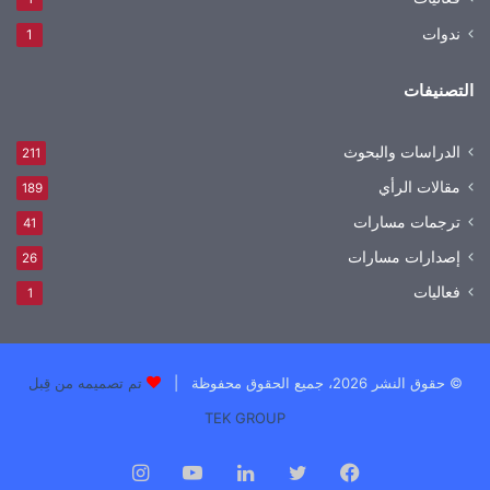
ندوات
1
التصنيفات
الدراسات والبحوث
211
مقالات الرأي
189
ترجمات مسارات
41
إصدارات مسارات
26
فعاليات
1
© حقوق النشر 2026، جميع الحقوق محفوظة |
تم تصميمه من قِبل
TEK GROUP
فيسبوك
تويتر
لينكدإن
يوتيوب
انستقرام