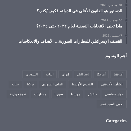
31 ديسمبر، 2020
الدستور هو القانون الأعلى في الدولة، فكيف يُكتب؟
10 نوفمبر، 2022
ماذا تعني الانتخابات النصفية لعام ٢٠٢٢ حتى ٢٠٢٤؟
7 سبتمبر، 2022
القصف الإسرائيلي للمطارات السورية… الأهداف والانعكاسات
أهم الوسوم
أفريقيا
أمريكا
إسرائيل
إيران
الباب
السودان
الشأن الأفريقي
الشرق الأوسط
الملف السوري
تركيا
حلب
حوار سياسي
داعش
روسيا
سوريا
مسارات
ندوة حوارية
يحيى السيد عمر
Categories