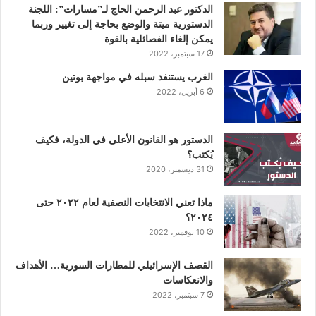
و
ر
د
و
ق
الدكتور عبد الرحمن الحاج لـ”مسارات”: اللجنة
الدستورية ميتة والوضع بحاجة إلى تغيير وربما
ك
إ
ب
ر
يمكن إلغاء الفصائلية بالقوة
17 سبتمبر، 2022
ن
ا
الغرب يستنفد سبله في مواجهة بوتين
6 أبريل، 2022
م
الدستور هو القانون الأعلى في الدولة، فكيف
يُكتب؟
31 ديسمبر، 2020
ماذا تعني الانتخابات النصفية لعام ٢٠٢٢ حتى
٢٠٢٤؟
10 نوفمبر، 2022
القصف الإسرائيلي للمطارات السورية… الأهداف
والانعكاسات
7 سبتمبر، 2022