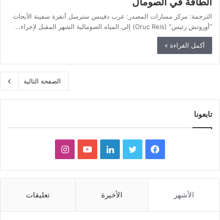
الطاقة في الصومال
الترجمة: مركز مسارات المصدر: عرب دفينس سترسل أنقرة سفينة الأبحاث
“أوروتش رئيس” (Oruc Reis) إلى المياه الصومالية الشهر المقبل لإجراء…
أكمل القراءة »
الصفحة التالية
تابعونا
ف
ت
ل
ي
ا
ي
و
ي
و
ن
س
ي
ن
ت
س
الأشهر
الأخيرة
تعليقات
ب
ت
ك
ي
ت