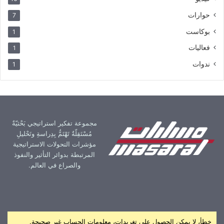
حوارات
7
بوكاست
1
فعاليات
1
ندوات
1
مجموعة تفكير استراتيجي بَحْثيّةٌ
مُسْتَقِلّةٌ تَهْتَمُّ بِدِراسةِ وتَحْليلِ
مؤشرات التحولات الاستراتيجية
المرتبطة بدوائر التأثير والنفوذ
والصراع في العالم.
خطأ، لا يمكن الحصول على تغريدات، معلومات الحساب غير صحيحة.