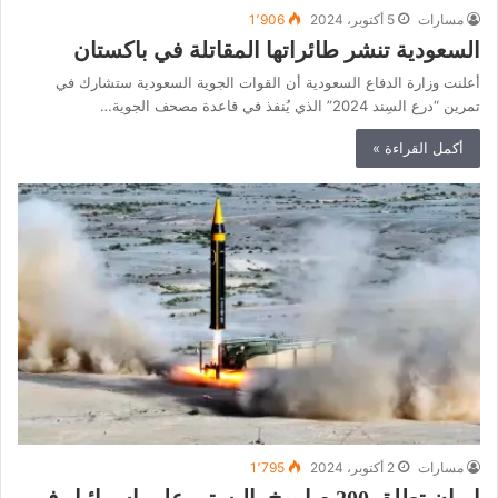
مسارات
5 أكتوبر، 2024
1٬906
السعودية تنشر طائراتها المقاتلة في باكستان
أعلنت وزارة الدفاع السعودية أن القوات الجوية السعودية ستشارك في
تمرين “درع السِند 2024” الذي يُنفذ في قاعدة مصحف الجوية…
أكمل القراءة »
مسارات
2 أكتوبر، 2024
1٬795
إيران تطلق 200 صاروخ باليستي على إسرائيل في