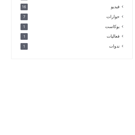
فيديو
16
حوارات
7
بوكاست
1
فعاليات
1
ندوات
1