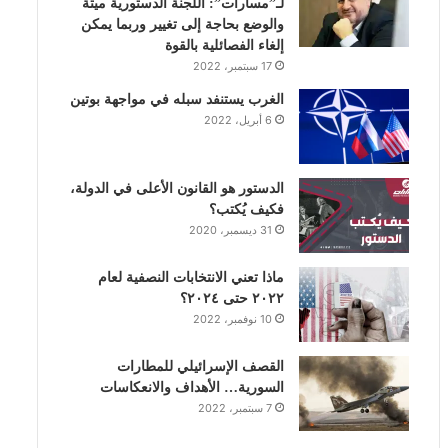
لـ”مسارات”: اللجنة الدستورية ميتة
والوضع بحاجة إلى تغيير وربما يمكن
ن
ا
إلغاء الفصائلية بالقوة
17 سبتمبر، 2022
م
الغرب يستنفد سبله في مواجهة بوتين
6 أبريل، 2022
الدستور هو القانون الأعلى في الدولة،
فكيف يُكتب؟
31 ديسمبر، 2020
ماذا تعني الانتخابات النصفية لعام
٢٠٢٢ حتى ٢٠٢٤؟
10 نوفمبر، 2022
القصف الإسرائيلي للمطارات
السورية… الأهداف والانعكاسات
7 سبتمبر، 2022