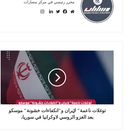
محرر رئيسي في مركز مسارات
ا
ن
م
ف
ت
ل
س
و
ي
و
ي
ت
ق
س
ي
ن
ق
ع
ب
ت
ك
ر
ا
و
ر
د
ا
ل
ك
إ
م
و
ن
ي
ب
توغلات ناعمة" لإيران و"انكفاءات خشونة" موسكو
بعد الغزو الروسي لاوكرانيا في سوريا،