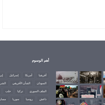
أهم الوسوم
أفريقيا
أمريكا
إسرائيل
إير
السودان
الشأن الأفريقي
الشرق
الملف السوري
تركيا
حلب
داعش
روسيا
سوريا
مسار