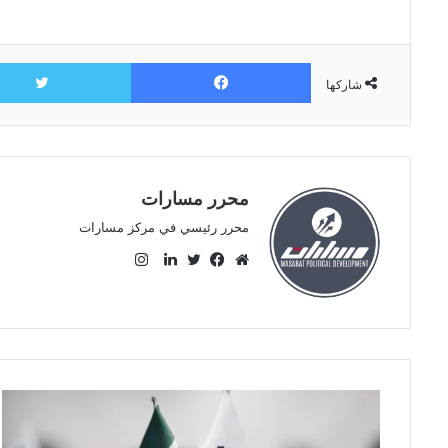
فيسبوك
شاركها
محرر مسارات
محرر رئيسي في مركز مسارات
ا
ن
م
ف
ت
ل
س
و
ي
و
ي
ت
ق
س
ي
ن
ق
ع
ب
ت
ك
ر
ا
و
ر
د
ا
ل
ك
إ
م
و
ن