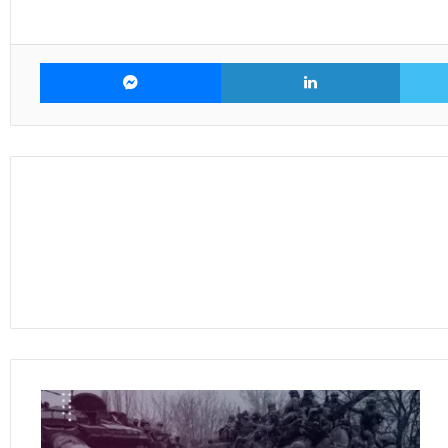
تويتر
لينكدإن
ماسنجر