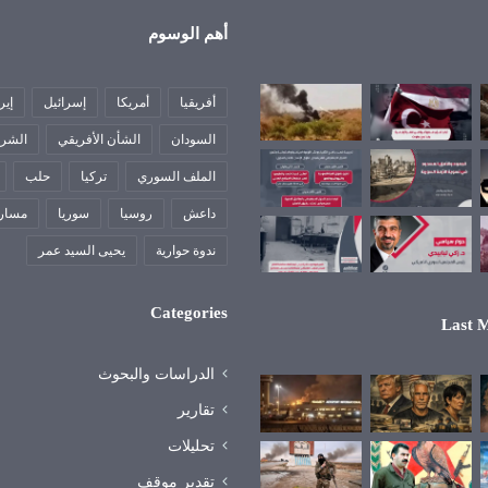
أهم الوسوم
أفريقيا
أمريكا
إسرائيل
إير
السودان
الشأن الأفريقي
الشرق
الملف السوري
تركيا
حلب
داعش
روسيا
سوريا
مسار
ندوة حوارية
يحيى السيد عمر
Categories
Last M
الدراسات والبحوث
تقارير
تحليلات
تقدير موقف