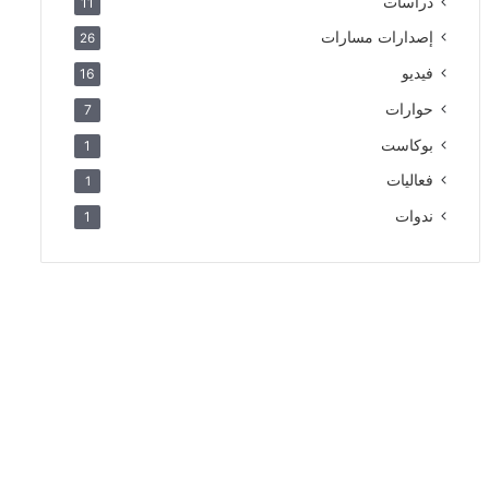
دراسات
11
إصدارات مسارات
26
فيديو
16
حوارات
7
بوكاست
1
فعاليات
1
ندوات
1