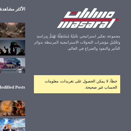
الأكثر مشاهدة
مجموعة تفكير استراتيجي بَحْثيّةٌ مُسْتَقِلّةٌ تَهْتَمُّ بِدِراسةِ
وتَحْليلِ مؤشرات التحولات الاستراتيجية المرتبطة بدوائر
التأثير والنفوذ والصراع في العالم.
خطأ، لا يمكن الحصول على تغريدات، معلومات
الحساب غير صحيحة.
odified Posts