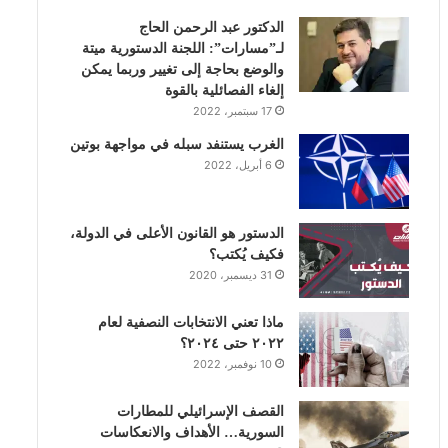
الدكتور عبد الرحمن الحاج
ك
إ
ب
ر
لـ”مسارات”: اللجنة الدستورية ميتة
والوضع بحاجة إلى تغيير وربما يمكن
ن
ا
إلغاء الفصائلية بالقوة
17 سبتمبر، 2022
م
الغرب يستنفد سبله في مواجهة بوتين
6 أبريل، 2022
الدستور هو القانون الأعلى في الدولة،
فكيف يُكتب؟
31 ديسمبر، 2020
ماذا تعني الانتخابات النصفية لعام
٢٠٢٢ حتى ٢٠٢٤؟
10 نوفمبر، 2022
القصف الإسرائيلي للمطارات
السورية… الأهداف والانعكاسات