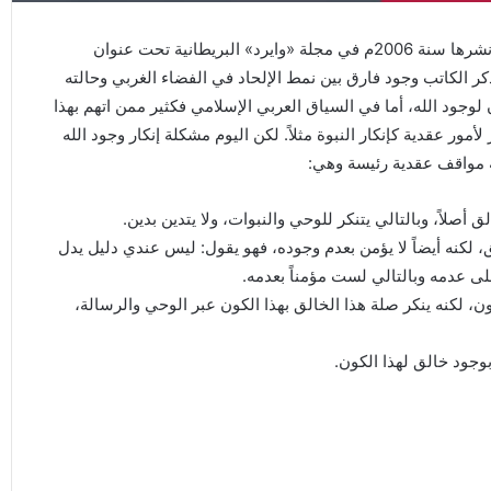
أول من استعمل اسم الإلحاد الجديد هو جيري وولف في مقالة نشرها سنة 2006م في مجلة «وايرد» البريطانية تحت عنوان
ر الكاتب وجود فارق بين نمط الإلحاد في الفضاء الغربي وحالته
وجود الله، أما في السياق العربي الإسلامي فكثير ممن اتهم بهذا
مور عقدية كإنكار النبوة مثلاً. لكن اليوم مشكلة إنكار وجود الله
 مواقف عقدية رئيسة وهي:
أصلاً، وبالتالي يتنكر للوحي والنبوات، ولا يتدين بدين.
ق، لكنه أيضاً لا يؤمن بعدم وجوده، فهو يقول: ليس عندي دليل يدل
لى عدمه وبالتالي لست مؤمناً بعدمه.
، لكنه ينكر صلة هذا الخالق بهذا الكون عبر الوحي والرسالة،
وجود خالق لهذا الكون.