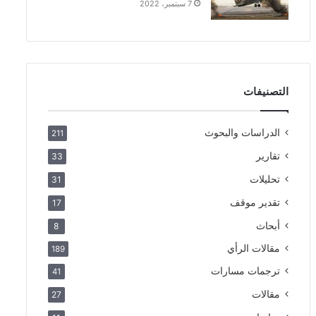
7 سبتمبر، 2022
التصنيفات
الدراسات والبحوث
211
تقارير
33
تحليلات
31
تقدير موقف
17
أبحاث
8
مقالات الرأي
189
ترجمات مسارات
41
مقالات
27