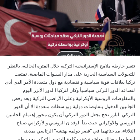
تتغير خارطة ملامح الإستراتيجية التركية خلال الفترة الحالية، بالنظر
للتحولات السياسية الجارية على مدار السنوات الماضية، تمتعت
تركيا بعلاقات قوية سياسية واقتصادية مع دول متعددة الأمر الذي أدى
لتصاعد الدور التركي سياسياً وكان لتركيا ا لدور الأبزر اليوم
بالمفاوضات الروسية الأوكرانية وعلى الأراضي التركية وبعد رفض
الجانبين الدخول بتفاوضات دولية وبواسطات متعددة الا أن الدور
التركي البارز نجح بجعل الدور التركي أن يكون محور إهتمام الجانبين
الروسي والأوكراني حيث بدأ الوفدان الروسي والأوكراني صباح
الثلاثاء، مباحثاتهما في “قصر دولمة بهتشه” الرئاسي بمدينة
إسطنبول، وذلك مباشرة عقب كلمة للرئيس التركي رجب طيب