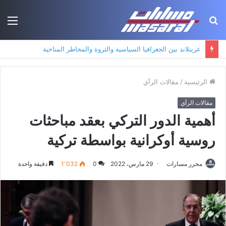
بحث
الق
عن
جذور حزب العمال الكردستاني: التكوين الأيديولوجي، البنية الاجتماعية، ومسارات النفوذ
الرئيسية
/
مقالات الرأي
مقالات الرأي
أهمية الدور التركي بعقد مباحثات
روسية أوكرانية بواسطة تركية
محرر مسارات
29 مارس، 2022
0
1٬032
دقيقة واحدة