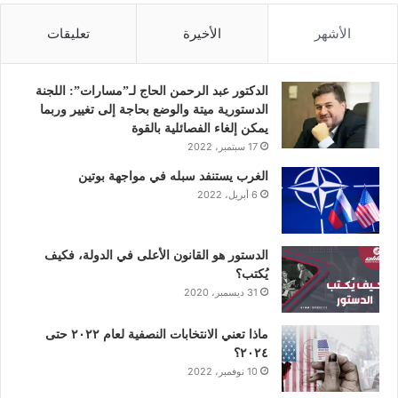
س
ي
ن
ت
س
الأشهر
الأخيرة
تعليقات
ب
ت
ك
ي
ت
و
ر
د
و
ق
الدكتور عبد الرحمن الحاج لـ”مسارات”: اللجنة
الدستورية ميتة والوضع بحاجة إلى تغيير وربما
ك
إ
ب
ر
يمكن إلغاء الفصائلية بالقوة
17 سبتمبر، 2022
ن
ا
الغرب يستنفد سبله في مواجهة بوتين
6 أبريل، 2022
م
الدستور هو القانون الأعلى في الدولة، فكيف
يُكتب؟
31 ديسمبر، 2020
ماذا تعني الانتخابات النصفية لعام ٢٠٢٢ حتى
٢٠٢٤؟
10 نوفمبر، 2022