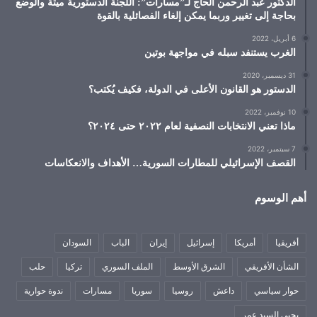
الدكتور عبد الرحمن الحاج لـ”مسارات”: اللجنة الدستورية ميتة والوضع
بحاجة إلى تغيير وربما يمكن إلغاء الفصائلية بالقوة
6 أبريل، 2022
الغرب يستنفد سبله في مواجهة بوتين
31 ديسمبر، 2020
الدستور هو القانون الأعلى في الدولة، فكيف يُكتب؟
10 نوفمبر، 2022
ماذا تعني الانتخابات النصفية لعام ٢٠٢٢ حتى ٢٠٢٤؟
7 سبتمبر، 2022
القصف الإسرائيلي للمطارات السورية… الأهداف والانعكاسات
أهم الوسوم
أفريقيا
أمريكا
إسرائيل
إيران
الباب
السودان
الشأن الأفريقي
الشرق الأوسط
الملف السوري
تركيا
حلب
حوار سياسي
داعش
روسيا
سوريا
مسارات
ندوة حوارية
يحيى السيد عمر