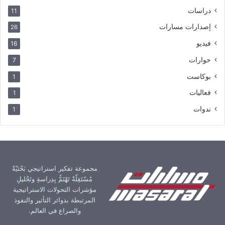
دراسات
11
إصدارات مسارات
26
فيديو
16
حوارات
7
بوكاست
1
فعاليات
1
ندوات
1
مجموعة تفكير استراتيجي بَحْثيّةٌ
مُسْتَقِلّةٌ تَهْتَمُّ بِدِراسةِ وتَحْليلِ
مؤشرات التحولات الاستراتيجية
المرتبطة بدوائر التأثير والنفوذ
والصراع في العالم.