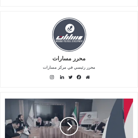
محرر مسارات
محرر رئيسي في مركز مسارات
ا
ن
م
ف
ت
ل
س
و
ي
و
ي
ت
ق
س
ي
ن
ق
ع
ب
ت
ك
ر
ا
و
ر
د
ا
ل
ك
إ
م
و
ن
ي