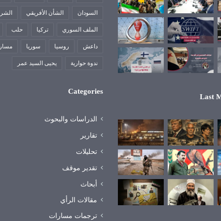
السودان
الشأن الأفريقي
الشرق
الملف السوري
تركيا
حلب
داعش
روسيا
سوريا
مسار
ندوة حوارية
يحيى السيد عمر
Categories
Last M
الدراسات والبحوث
تقارير
تحليلات
تقدير موقف
أبحاث
مقالات الرأي
ترجمات مسارات