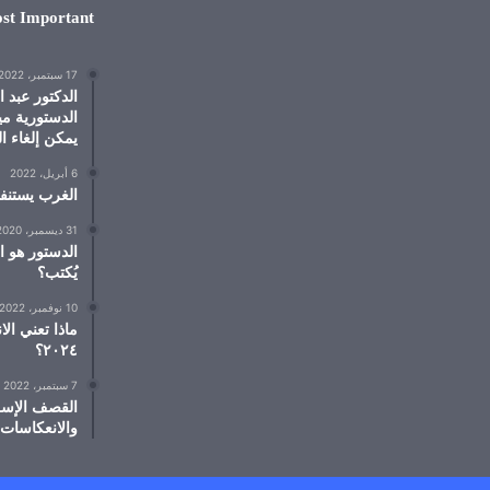
st Important
17 سبتمبر، 2022
الدكتور عبد 
الدستورية مي
يمكن إلغاء ال
6 أبريل، 2022
الغرب يستنف
31 ديسمبر، 2020
الدستور هو ا
يُكتب؟
10 نوفمبر، 2022
٢٠٢٤؟
7 سبتمبر، 2022
القصف الإسر
والانعكاسات