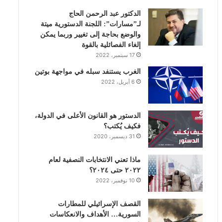
الدكتور عبد الرحمن الحاج
ك
إ
ب
ر
لـ”مسارات”: اللجنة الدستورية ميتة
والوضع بحاجة إلى تغيير وربما يمكن
ن
ا
إلغاء الفصائلية بالقوة
17 سبتمبر، 2022
م
الغرب يستنفد سبله في مواجهة بوتين
6 أبريل، 2022
الدستور هو القانون الأعلى في الدولة،
فكيف يُكتب؟
31 ديسمبر، 2020
ماذا تعني الانتخابات النصفية لعام
٢٠٢٢ حتى ٢٠٢٤؟
10 نوفمبر، 2022
القصف الإسرائيلي للمطارات
السورية… الأهداف والانعكاسات