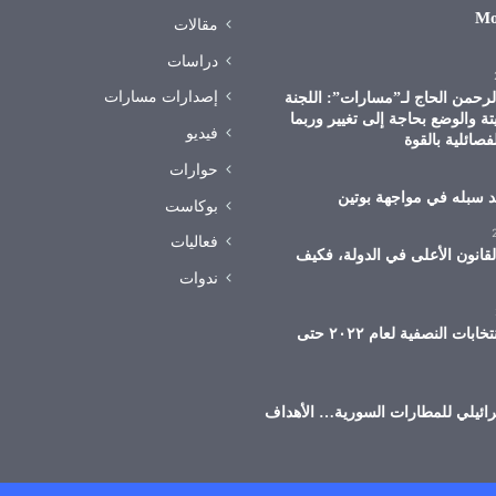
Mo
مقالات
دراسات
إصدارات مسارات
الرحمن الحاج لـ”مسارات”: اللجنة
تة والوضع بحاجة إلى تغيير وربما
فيديو
فصائلية بالقوة
حوارات
د سبله في مواجهة بوتين
بوكاست
فعاليات
لقانون الأعلى في الدولة، فكيف
ندوات
ماذا تعني الانتخابات النصفية لعام ٢٠٢٢ حتى
ائيلي للمطارات السورية… الأهداف