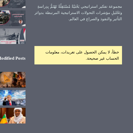
مجموعة تفكير استراتيجي بَحْثيّةٌ مُسْتَقِلّةٌ تَهْتَمُّ بِدِراسةِ
وتَحْليلِ مؤشرات التحولات الاستراتيجية المرتبطة بدوائر
التأثير والنفوذ والصراع في العالم.
خطأ، لا يمكن الحصول على تغريدات، معلومات
الحساب غير صحيحة.
odified Posts