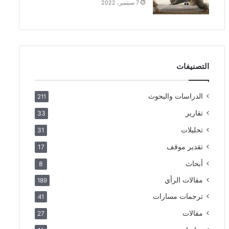
7 سبتمبر، 2022
التصنيفات
الدراسات والبحوث
211
تقارير
33
تحليلات
31
تقدير موقف
17
أبحاث
8
مقالات الرأي
189
ترجمات مسارات
41
مقالات
27