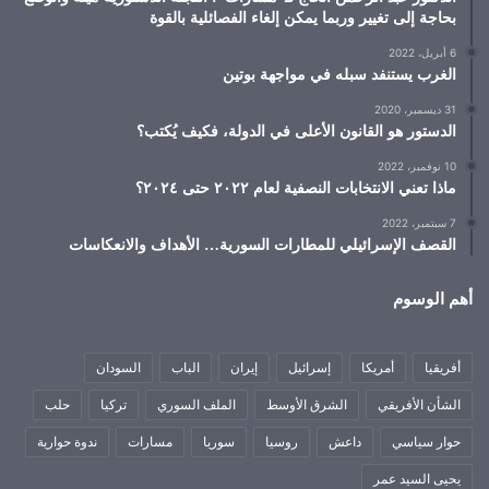
بحاجة إلى تغيير وربما يمكن إلغاء الفصائلية بالقوة
6 أبريل، 2022
الغرب يستنفد سبله في مواجهة بوتين
31 ديسمبر، 2020
الدستور هو القانون الأعلى في الدولة، فكيف يُكتب؟
10 نوفمبر، 2022
ماذا تعني الانتخابات النصفية لعام ٢٠٢٢ حتى ٢٠٢٤؟
7 سبتمبر، 2022
القصف الإسرائيلي للمطارات السورية… الأهداف والانعكاسات
أهم الوسوم
أفريقيا
أمريكا
إسرائيل
إيران
الباب
السودان
الشأن الأفريقي
الشرق الأوسط
الملف السوري
تركيا
حلب
حوار سياسي
داعش
روسيا
سوريا
مسارات
ندوة حوارية
يحيى السيد عمر