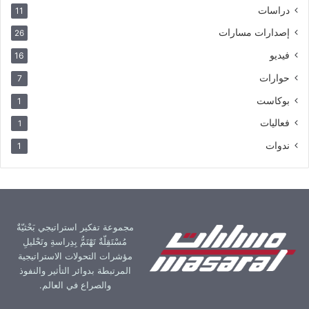
دراسات
11
إصدارات مسارات
26
فيديو
16
حوارات
7
بوكاست
1
فعاليات
1
ندوات
1
مجموعة تفكير استراتيجي بَحْثيّةٌ
مُسْتَقِلّةٌ تَهْتَمُّ بِدِراسةِ وتَحْليلِ
مؤشرات التحولات الاستراتيجية
المرتبطة بدوائر التأثير والنفوذ
والصراع في العالم.