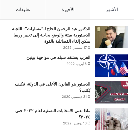
س
ي
ن
ت
س
الأشهر
الأخيرة
تعليقات
ب
ت
ك
ي
ت
و
ر
د
و
ق
الدكتور عبد الرحمن الحاج لـ”مسارات”: اللجنة
الدستورية ميتة والوضع بحاجة إلى تغيير وربما
ك
إ
ب
ر
يمكن إلغاء الفصائلية بالقوة
17 سبتمبر، 2022
ن
ا
الغرب يستنفد سبله في مواجهة بوتين
6 أبريل، 2022
م
الدستور هو القانون الأعلى في الدولة، فكيف
يُكتب؟
31 ديسمبر، 2020
ماذا تعني الانتخابات النصفية لعام ٢٠٢٢ حتى
٢٠٢٤؟
10 نوفمبر، 2022