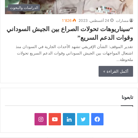
الدراسات والبحوث
مسارات
24 أغسطس، 2023
1٬826
“سيناريوهات تحولات الصراع بين الجيش السوداني
وقوات الدعم السريع”
تقدير الموقف: الشأن الإفريقي تشهد الأحداث الجارية في السودان منذ
اشتعال المواجهات بين الجيش السوداني وقوات الدعم السريع تحولات
ملحوظة…
أكمل القراءة »
تابعونا
ف
ت
ل
ي
ا
ي
و
ي
و
ن