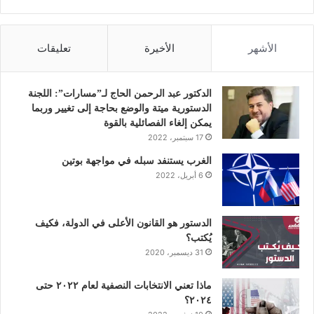
ي
و
ي
و
ن
س
ي
ن
ت
س
الأشهر
الأخيرة
تعليقات
ب
ت
ك
ي
ت
و
ر
د
و
ق
الدكتور عبد الرحمن الحاج لـ”مسارات”: اللجنة
الدستورية ميتة والوضع بحاجة إلى تغيير وربما
ك
إ
ب
ر
يمكن إلغاء الفصائلية بالقوة
17 سبتمبر، 2022
ن
ا
الغرب يستنفد سبله في مواجهة بوتين
6 أبريل، 2022
م
الدستور هو القانون الأعلى في الدولة، فكيف
يُكتب؟
31 ديسمبر، 2020
ماذا تعني الانتخابات النصفية لعام ٢٠٢٢ حتى
٢٠٢٤؟