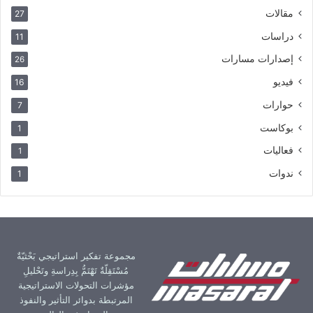
مقالات
27
دراسات
11
إصدارات مسارات
26
فيديو
16
حوارات
7
بوكاست
1
فعاليات
1
ندوات
1
مجموعة تفكير استراتيجي بَحْثيّةٌ
مُسْتَقِلّةٌ تَهْتَمُّ بِدِراسةِ وتَحْليلِ
مؤشرات التحولات الاستراتيجية
المرتبطة بدوائر التأثير والنفوذ