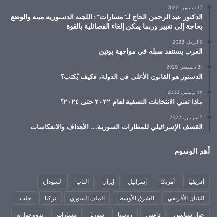
17 سبتمبر، 2022
الدكتور عبد الرحمن الحاج لـ”مسارات”: اللجنة الدستورية ميتة والوضع
بحاجة إلى تغيير وربما يمكن إلغاء الفصائلية بالقوة
6 أبريل، 2022
الغرب يستنفد سبله في مواجهة بوتين
31 ديسمبر، 2020
الدستور هو القانون الأعلى في الدولة، فكيف يُكتب؟
10 نوفمبر، 2022
ماذا تعني الانتخابات النصفية لعام ٢٠٢٢ حتى ٢٠٢٤؟
7 سبتمبر، 2022
القصف الإسرائيلي للمطارات السورية… الأهداف والانعكاسات
أهم الوسوم
أفريقيا
أمريكا
إسرائيل
إيران
الباب
السودان
الشأن الأفريقي
الشرق الأوسط
الملف السوري
تركيا
حلب
حوار سياسي
داعش
روسيا
سوريا
مسارات
ندوة حوارية