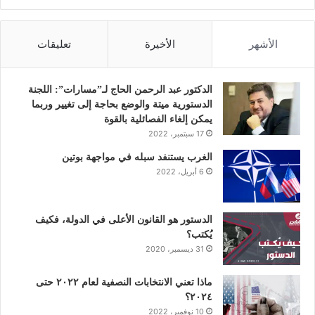
ي
و
ي
و
ن
س
ي
ن
ت
س
الأشهر
الأخيرة
تعليقات
ب
ت
ك
ي
ت
و
ر
د
و
ق
الدكتور عبد الرحمن الحاج لـ”مسارات”: اللجنة
الدستورية ميتة والوضع بحاجة إلى تغيير وربما
ك
إ
ب
ر
يمكن إلغاء الفصائلية بالقوة
17 سبتمبر، 2022
ن
ا
الغرب يستنفد سبله في مواجهة بوتين
6 أبريل، 2022
م
الدستور هو القانون الأعلى في الدولة، فكيف
يُكتب؟
31 ديسمبر، 2020
ماذا تعني الانتخابات النصفية لعام ٢٠٢٢ حتى
٢٠٢٤؟
10 نوفمبر، 2022