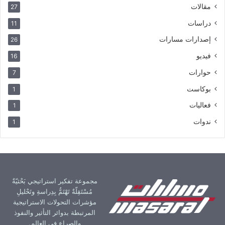
مقالات
27
دراسات
11
إصدارات مسارات
26
فيديو
16
حوارات
7
بوكاست
1
فعاليات
1
ندوات
1
مجموعة تفكير استراتيجي بَحْثيّةٌ
مُسْتَقِلّةٌ تَهْتَمُّ بِدِراسةِ وتَحْليلِ
مؤشرات التحولات الاستراتيجية
المرتبطة بدوائر التأثير والنفوذ
والصراع في العالم.