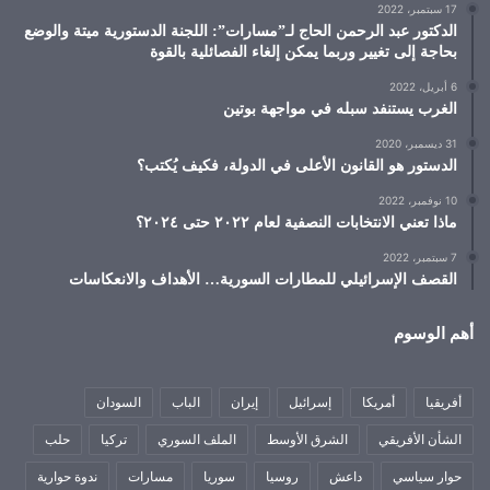
17 سبتمبر، 2022
الدكتور عبد الرحمن الحاج لـ”مسارات”: اللجنة الدستورية ميتة والوضع
بحاجة إلى تغيير وربما يمكن إلغاء الفصائلية بالقوة
6 أبريل، 2022
الغرب يستنفد سبله في مواجهة بوتين
31 ديسمبر، 2020
الدستور هو القانون الأعلى في الدولة، فكيف يُكتب؟
10 نوفمبر، 2022
ماذا تعني الانتخابات النصفية لعام ٢٠٢٢ حتى ٢٠٢٤؟
7 سبتمبر، 2022
القصف الإسرائيلي للمطارات السورية… الأهداف والانعكاسات
أهم الوسوم
أفريقيا
أمريكا
إسرائيل
إيران
الباب
السودان
الشأن الأفريقي
الشرق الأوسط
الملف السوري
تركيا
حلب
حوار سياسي
داعش
روسيا
سوريا
مسارات
ندوة حوارية