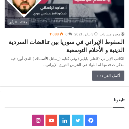
مقالات الرأي
محرر مسارات
3 يناير، 2021
0
1٬088
السقوط الإيراني في سوريا بين تناقضات السردية
الدينية و الأحلام التوسعية
الكاتب الإيراني (كلعلي بابايي) وفي كتابه (رسائل الأسماك ) الذي أورد فيه
مذكرات قدمها له اللواء في الحرس الثوري الإيراني…
أكمل القراءة »
تابعونا
ف
ت
ل
ي
ا