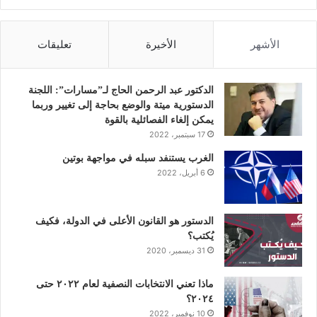
ي
و
ي
و
ن
س
ي
ن
ت
س
الأشهر
الأخيرة
تعليقات
ب
ت
ك
ي
ت
و
ر
د
و
ق
الدكتور عبد الرحمن الحاج لـ”مسارات”: اللجنة
الدستورية ميتة والوضع بحاجة إلى تغيير وربما
ك
إ
ب
ر
يمكن إلغاء الفصائلية بالقوة
17 سبتمبر، 2022
ن
ا
الغرب يستنفد سبله في مواجهة بوتين
6 أبريل، 2022
م
الدستور هو القانون الأعلى في الدولة، فكيف
يُكتب؟
31 ديسمبر، 2020
ماذا تعني الانتخابات النصفية لعام ٢٠٢٢ حتى
٢٠٢٤؟
10 نوفمبر، 2022