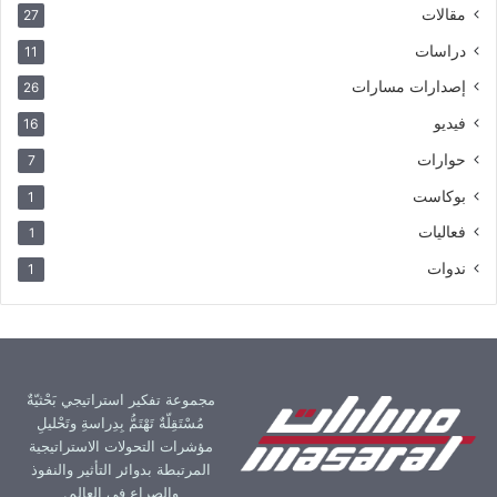
مقالات
27
دراسات
11
إصدارات مسارات
26
فيديو
16
حوارات
7
بوكاست
1
فعاليات
1
ندوات
1
مجموعة تفكير استراتيجي بَحْثيّةٌ
مُسْتَقِلّةٌ تَهْتَمُّ بِدِراسةِ وتَحْليلِ
مؤشرات التحولات الاستراتيجية
المرتبطة بدوائر التأثير والنفوذ
والصراع في العالم.