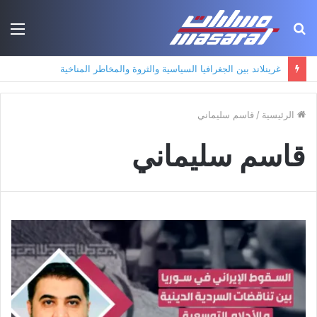
بحث
الق
عن
غرينلاند بين الجغرافيا السياسية والثروة والمخاطر المناخية
الرئيسية
/
قاسم سليماني
قاسم سليماني