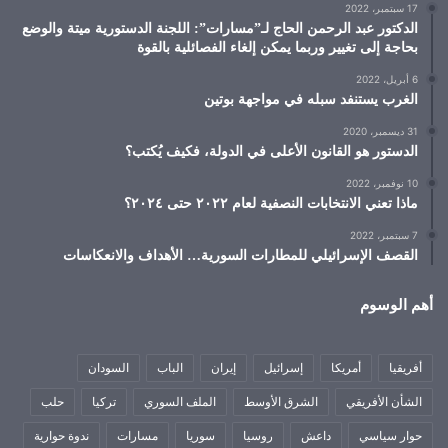
17 سبتمبر، 2022
الدكتور عبد الرحمن الحاج لـ”مسارات”: اللجنة الدستورية ميتة والوضع
بحاجة إلى تغيير وربما يمكن إلغاء الفصائلية بالقوة
6 أبريل، 2022
الغرب يستنفد سبله في مواجهة بوتين
31 ديسمبر، 2020
الدستور هو القانون الأعلى في الدولة، فكيف يُكتب؟
10 نوفمبر، 2022
ماذا تعني الانتخابات النصفية لعام ٢٠٢٢ حتى ٢٠٢٤؟
7 سبتمبر، 2022
القصف الإسرائيلي للمطارات السورية… الأهداف والانعكاسات
أهم الوسوم
أفريقيا
أمريكا
إسرائيل
إيران
الباب
السودان
الشأن الأفريقي
الشرق الأوسط
الملف السوري
تركيا
حلب
حوار سياسي
داعش
روسيا
سوريا
مسارات
ندوة حوارية