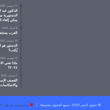
17 سبتمبر، 2022
الدكتور عبد 
الدستورية مي
يمكن إلغاء ال
6 أبريل، 2022
الغرب يستنف
31 ديسمبر، 2020
الدستور هو ا
يُكتب؟
10 نوفمبر، 2022
٢٠٢٤؟
7 سبتمبر، 2022
القصف الإسر
والانعكاسات
© حقوق النشر 2026، جميع الحقوق محفوظة |
تم تصميمه من قِبل TEK GROUP