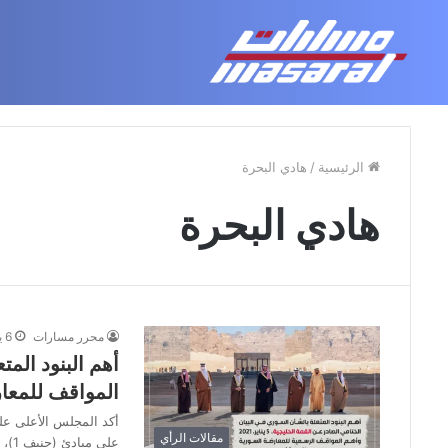
غرينلاند بين الجغرافيا السياس
الخميس, أغسطس 6 2026
أحدث مقالاتنا
الرئيسية
/
هادي البحرة
هادي البحرة
محرر مسارات
6 يناير، 2021
أهم البنود الم
المواقف للمعا
أكد المجلس الأعلى على
مقالات الرأي
على مبادئ (جنيف 1)، وقرار مجلس الأمن…