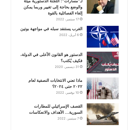
لـ”مسارات”: اللجنة الدستورية ميتة
والوضع بحاجة إلى تغيير وربما يمكن
ن
ا
إلغاء الفصائلية بالقوة
17 سبتمبر، 2022
م
الغرب يستنفد سبله في مواجهة بوتين
6 أبريل، 2022
الدستور هو القانون الأعلى في الدولة،
فكيف يُكتب؟
31 ديسمبر، 2020
ماذا تعني الانتخابات النصفية لعام
٢٠٢٢ حتى ٢٠٢٤؟
10 نوفمبر، 2022
القصف الإسرائيلي للمطارات
السورية… الأهداف والانعكاسات
7 سبتمبر، 2022