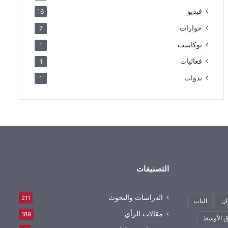
فيديو
16
حوارات
7
بوكاست
1
فعاليات
1
ندوات
1
التصنيفات
الدراسات والبحوث
211
ان
الباب
مقالات الرأي
189
 الأوسط