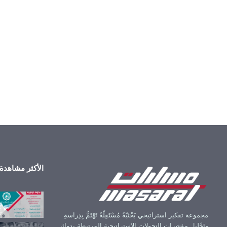
الأكثر مشاهدة
مجموعة تفكير استراتيجي بَحْثيّةٌ مُسْتَقِلّةٌ تَهْتَمُّ بِدِراسةِ
وتَحْليلِ مؤشرات التحولات الاستراتيجية المرتبطة بدوائر