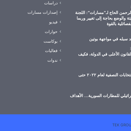
دراسات
إصدارات مسارات
الرحمن الحاج لـ”مسارات”: اللجنة
تة والوضع بحاجة إلى تغيير وربما
فيديو
فصائلية بالقوة
حوارات
د سبله في مواجهة بوتين
بوكاست
فعاليات
لقانون الأعلى في الدولة، فكيف
ندوات
ماذا تعني الانتخابات النصفية لعام ٢٠٢٢ حتى
ائيلي للمطارات السورية… الأهداف