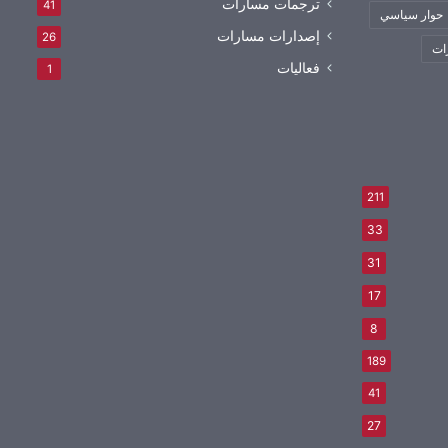
ترجمات مسارات
41
حوار سياسي
إصدارات مسارات
26
ات
فعاليات
1
211
33
31
17
8
189
41
27