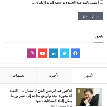
أعلمني بالمواضيع الجديدة بواسطة البريد الإلكتروني.
تابعونا
ف
ت
ل
ي
ا
ي
و
ي
و
ن
س
ي
ن
ت
س
الأشهر
الأخيرة
تعليقات
ب
ت
ك
ي
ت
و
ر
د
و
ق
الدكتور عبد الرحمن الحاج لـ”مسارات”: اللجنة
الدستورية ميتة والوضع بحاجة إلى تغيير وربما
ك
إ
ب
ر
يمكن إلغاء الفصائلية بالقوة
17 سبتمبر، 2022