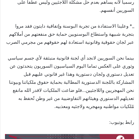
رسمياً لأنه يساهم بعدم حل مشكلة اللاجئيين وليس عطفاً على
السوريين أنفسهم.
_* وعلينا الاستفادة من تجربة البوسنة وإتفاقية دايتون فقد مروا
بتجربة شبيهة واستطاع البوسنويين حماية حق منفعتهم من أملاكهم
عبر لجان حقوقية وقانونية استعادة لهم حقوقهم من مجرمي الصرب
بينما نحن السوريين لانجد أي لجنة قانونية منبثقة لأي جسم سياسي
وثوري على العكس تماما اليوم السياسيون السوريون يتحدثون عن
تعديل دستوري ولجان دستورية وهذا غير قانوني عليهم قبل
المشاركة باللجنة الدستورية المطالبة بحماية حقوق ملكياتنا وبيوتنا
نحن المهجريين واللاجئيين…فلو ضاعت الملكيات لاقدر الله مانفع
تعديلهم الدستوري وهيئاتهم التفاوضيية من غير وطن تُحفظ به
مُلكيات مواطنيه ومهجريه ولاجئيه ومعذبيه.
رابط يوتيوب: