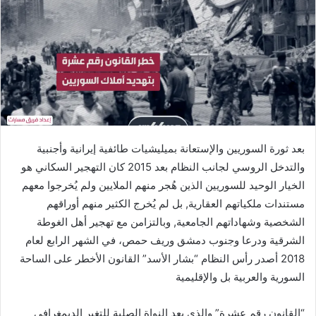
بعد ثورة السوريين والإستعانة بميليشيات طائفية إيرانية وأجنبية
والتدخل الروسي لجانب النظام بعد 2015 كان التهجير السكاني هو
الخيار الوحيد للسوريين الذين هُجر منهم الملايين ولم يُخرجوا معهم
مستندات ملكياتهم العقارية, بل لم يُخرج الكثير منهم أوراقهم
الشخصية وشهاداتهم الجامعية, وبالتزامن مع تهجير أهل الغوطة
الشرقية ودرعا وجنوب دمشق وريف حمص، في الشهر الرابع لعام
2018 أصدر رأس النظام “بشار الأسد” القانون الأخطر على الساحة
السورية والعربية بل والإقليمية
“القانون رقم عشرة” والذي يعد النواة الصلبة للتغير الديمغرافي