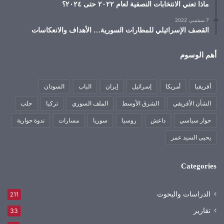
ماذا تعني الانتخابات النصفية لعام ٢٠٢٢ حتى ٢٠٢٤؟
7 سبتمبر، 2022
القصف الإسرائيلي للمطارات السورية… الأهداف والانعكاسات
أهم الوسوم
أفريقيا
أمريكا
إسرائيل
إيران
الباب
السودان
الشأن الأفريقي
الشرق الأوسط
الملف السوري
تركيا
حلب
حوار سياسي
داعش
روسيا
سوريا
مسارات
ندوة حوارية
يحيى السيد عمر
Categories
الدراسات والبحوث
211
تقارير
33