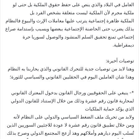
العامل في البلاد والذي ينص على حفظ حقوق الملكية بل حتى لو
ملكية مجرم لأن الملكية ليست متعلقة بشخص الفرد بل
الملكية ظاهرة إجتماعية يترتب عليها معاملات الإرث والبيوع فالنظام
بذلك يضرب حتى الحاضنة الإجتماعية ببعضها ويسبب بإستدامة صراع
إجتماعي تمنع تحقيق السلم المنشود والوصول لسوريا حرة
ديمقراطية.
توصيات أخيرة:
وهنا لابد من توصيات جدية للتحرك القانوني والذي يحاربنا به النظام
وهذا شان العاملين اليوم في الحقليين القانوني والسياسي للثورة؛
*- ينبغي على الحقوقيين ورجال القانون بدخول المعترك القانوني
لمحاربة قانون رقم عشرة وذلك من خلال الإستناد للقانون الدولي
الذي يؤكد حماية الملكيات
ولابد من تحريك ملف الضغط السياسي والدولي على النظام لأنه
ومن خلال تطبيق قانون رقم عشرة لا عودة للاجئيين السوريين الذين
تُسلب اليوم ديارهم وأملاكهم وهذ أزعج المجتمع الدولي وصرح بذلك