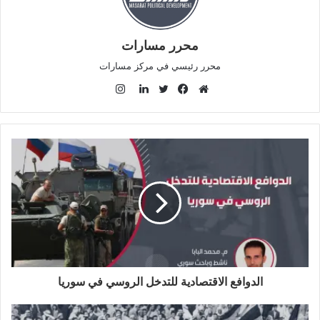
محرر مسارات
محرر رئيسي في مركز مسارات
ا
ن
م
ف
ت
ل
س
و
ي
و
ي
ت
ق
س
ي
ن
ق
ع
ب
ت
ك
ر
ا
و
ر
د
ا
ل
ك
إ
م
و
ن
ي
ب
الدوافع الاقتصادية للتدخل الروسي في سوريا