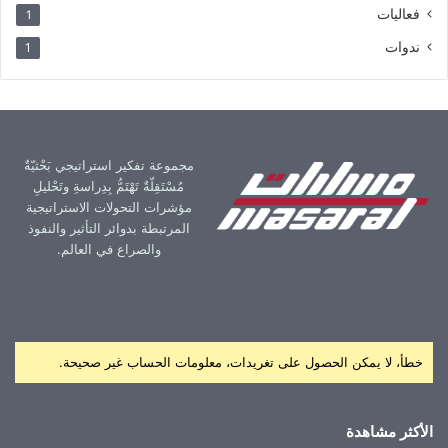
فعاليات
1
ندوات
1
مجموعة تفكير استراتيجي بَحْثيّةٌ
مُسْتَقِلّةٌ تَهْتَمُّ بِدِراسةِ وتَحْليلِ
مؤشرات التحولات الاستراتيجية
المرتبطة بدوائر التأثير والنفوذ
والصراع في العالم.
خطأ، لا يمكن الحصول على تغريدات، معلومات الحساب غير صحيحة.
الأكثر مشاهدة