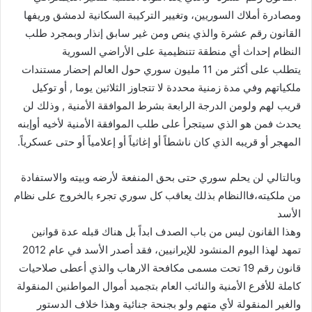
ومصادرة أملاك السوريين، وتغيير التركيبة السكانية لدمشق وريفها
القانون رقم عشرة والذي ينص ومن غير سابق إنذار وبمجرد طلب
النظام إحداث أي منطقة تتنظيمية على الأراضي السورية
يتطلب على أكثر من 11 مليون سوري حول العالم إحضار مستندات
ملكياتهم وفي مدة زمنية محددة لا تتجاوز الثلاثين يوما , أو توكيل
قريب لهم ولومن الدرجة الرابعة بشرط الموافقة الأمنية , وذلك لن
يحدث فمن هو الذي سيتجرأ على طلب الموافقة الأمنية لأخيه أوإبنه
المهجر أو قريبه الذي كان ناشطاً أو إغاثياً أو إعلامياً أو حتى عسكرياً.
وبالتالي لن يحلم سوري حتى بحق المنفعة لأرضه وبيته والاستفادة
من ملكيته،فاالنظام بذلك يعاقب كل سوري تجرء بالخروج على نظام
الأسد
وهذا القانون ليس من باب الصدف ابداً بل هناك قبله عدة قوانين
تمهد لهذا اليوم المنشود للإيرانيين، فقد أصدر الأسد في عام 2012
قانون رقم 19 تحت مسمى مكافحة الارهاب والذي أعطى صلاحيات
كاملة للأفرع الأمنية والنائب العام بتجميد أموال المواطنين المنقولة
والغير المنقولة لأي متهم ولو بجنحة جنائية وهذا خلاف الدستور