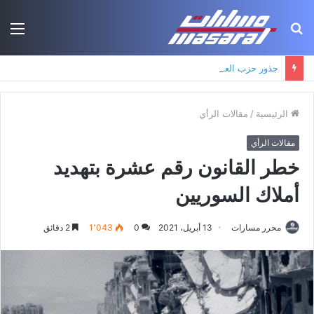
بحث
الق
عن
جذور حزب العمال الكردستاني: التكوين الأيديولوجي، البنية الاجتماعية، ومسارات النفوذ
الرئيسية
/
مقالات الرأي
مقالات الرأي
خطر القانون رقم عشرة بتهديد
أملاك السوريين
محرر مسارات
13 أبريل، 2021
0
1٬043
2 دقائق