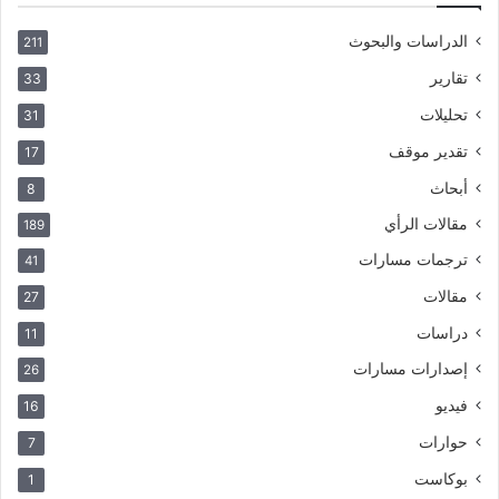
الدراسات والبحوث
211
تقارير
33
تحليلات
31
تقدير موقف
17
أبحاث
8
مقالات الرأي
189
ترجمات مسارات
41
مقالات
27
دراسات
11
إصدارات مسارات
26
فيديو
16
حوارات
7
بوكاست
1