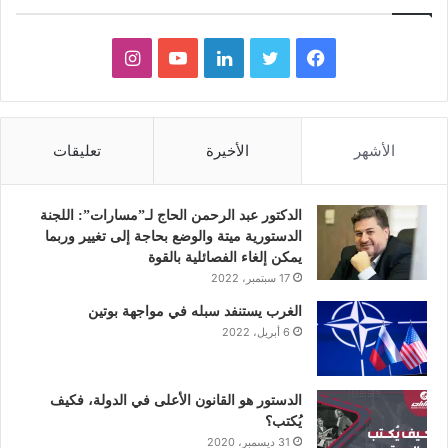
ف
ت
ل
ي
ا
ي
و
ي
و
ن
س
ي
ن
ت
س
الأشهر
الأخيرة
تعليقات
ب
ت
ك
ي
ت
و
ر
د
و
ق
الدكتور عبد الرحمن الحاج لـ”مسارات”: اللجنة
الدستورية ميتة والوضع بحاجة إلى تغيير وربما
ك
إ
ب
ر
يمكن إلغاء الفصائلية بالقوة
17 سبتمبر، 2022
ن
ا
الغرب يستنفد سبله في مواجهة بوتين
6 أبريل، 2022
م
الدستور هو القانون الأعلى في الدولة، فكيف
يُكتب؟
31 ديسمبر، 2020