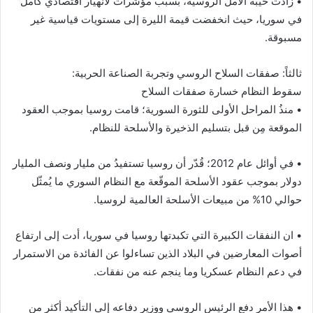
• زادت خيبة الأمل الروسية، بسبب مؤشرات لانهيار اقتصادي كامل
في سوريا، حيث انخفضت قيمة الليرة إلى مستويات قياسية غير
مسبوقة.
ثالثاً: صفقات السلاح الروسي وتجربة الصناعة الحربية:
سقوط النظام خسارة صفقات السلاح
• منذُ المراحل الأولى للثورة السورية؛ قامت روسيا بموجب العقود
الموقعة مِن قبل بتسليم الذخيرة والأسلحة للنظام.
• في أوائل عام 2012؛ قُدّر أن روسيا تستفيدُ من مليار ونصف المليار
دولار بموجب عقود الأسلحة الموقّعة مع النظام السوري ما يُمثّل
حوالي 10% من مبيعات الأسلحة العالمية لروسيا.
• ان النفقات الكبيرة التي تكبدتها روسيا في سوريا، أدت إلى ارتفاع
أصوات المعارضين في البلاد الذين تساءلوا عن الفائدة من الاستمرار
في دعم النظام عسكريا وما ينجم عنه من نفقات.
• هذا الأمر دفع الرئيس الروسي ووزير دفاعه إلى التأكيد أكثر من