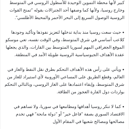
كبير لأنها محطة التموين الوحيدة للأسطول الروسي في المتوسط
وخارج روسيا، ولأنها كما وصفها أحد الجنرالات بقوله “تمنح القوات
الروسية الوصول السريع إلى البحر الأحمر والمحيط الأطلسي”.
• حيث سعت روسيا منذ بداية تدخلها لتعزيز نفوذها وتأكيد وجودها
كلاعب أساسي في شرق المتوسط، وفي الوقت نفسه، تعي موسكو
الموقع الجغرافي المهم لسوريا المتوسط بين القارات، والذي يجعلها
عقدة الأهداف الجيوسياسية الروسية طويلة الأمد في المنطقة.
• ويأتي على رأس هذه الأهداف التحكم بطرق نقل النفط والغاز في
العالم، وقطع الطريق على المساعي الأوروبية لأي استيراد للغاز من
شرق المتوسط، وإبقاء اعتمادها على الغاز الروسي، وبالتالي التحكم
بواردات دول القارة العجوز من الطاقة.
• كما لا تنكر روسيا أهدافها ومطامعها في سوريا، ولا تساهم في
الاقتصاد السوري بصفة “فاعل خير” أو “دولة مانحة” فهي تخدم
مصالحها ومصالح شعبها في المقام الأول