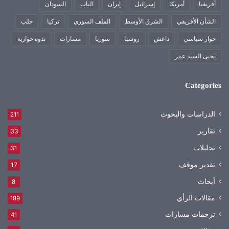
أفريقيا
أمريكا
إسرائيل
إيران
الباب
السودان
الشأن الأفريقي
الشرق الأوسط
الملف السوري
تركيا
حلب
حوار سياسي
داعش
روسيا
سوريا
مسارات
ندوة حوارية
يحيى السيد عمر
Categories
الدراسات والبحوث
211
تقارير
33
تحليلات
31
تقدير موقف
17
أبحاث
8
مقالات الرأي
189
ترجمات مسارات
41