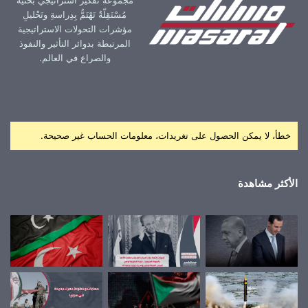
مُسْتَقِلّةٌ تَهْتَمُّ بِدِراسةِ وتَحْليلِ
مؤشرات التحولات الاستراتيجية
المرتبطة بدوائر التأثير والنفوذ
والصراع في العالم.
خطأ، لا يمكن الحصول على تغريدات، معلومات الحساب غير صحيحة.
الأكثر مشاهدة