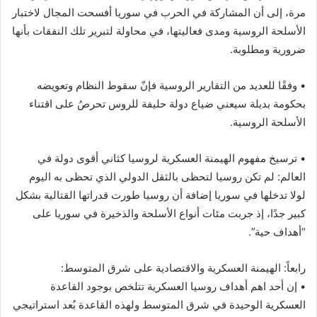
مرة، إلى أن المشاركة في الحرب في سوريا أفسحت المجال لاختبار
الأسلحة الروسية ومدى فعاليتها، في محاولة لتبرير تلك النفقات بأنها
ضرورية ومطلوبة.
• وفقًا للعديد من التقارير الروسية فإنّ سقوط النظام وتعويضه
بحكومة بديلة سيعني ضياع دولة حليفة للروس تحرصُ على اقتناء
الأسلحة الروسية.
• ترسيخ مفهوم الهيمنة العسكرية لروسيا كثاني أقوى دولة في
العالم: لم تكن روسيا لتحظى بالثقل الدولي الذي تحظى به اليوم
لولا تدخلها في سوريا إضافة أن روسيا طورت قدراتها القتالية بشكل
كبير جدًا، إذ جربت مئات أنواع الأسلحة والذخيرة في سوريا على
“أهداف حية”.
رابعاً: الهيمنة العسكرية والاقتصادية على شرق المتوسط:
• إن أحد اهم أهداف روسيا العسكرية تتلخص بوجود القاعدة
العسكرية الوحيدة في شرق المتوسط ولهذه القاعدة بُعد استراتيجي