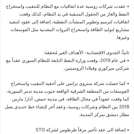
• عقدت شركات روسية عدة اتفاقيات مع النظام للتنقيب واستخراج
النفط والغاز من الحقول المتبقية في يد النظام، كذلك وقعت
اتفاقيات لترميم وتطوير المنشآت النفطية، إضافة إلى عقود لتنفيذ
مشاريع لتوليد الطاقة واستخراج الثروات المعدنية مثل الفوسفات
وغيرها.
ثانياً: الجدوى الاقتصادية- الأهداف الغير مُحققة:
• في عام 2019، وقعت وزارة النفط التابعة للنظام السوري عقداً مع
شركتي ميركوري وفيلادا الروسيتين،
• كما حصلت شركة ستروي ترانس على أحقية التنقيب واستخراج
الفوسفات من المنطقة الشرقية الواقعة جنوب مدينة تدمر السورية،
كما وقعت عقوداً في مجال الطاقة، في مدينة حمص، آذار/ مارس
2018 بين النظام وشركات روسية، وعقد آخر لإنشاء خط حديدي يصل
مطار دمشق بمركز المدينة.
• إضافة الى عقد تأجير مرفأ طرطوس لشركة STG