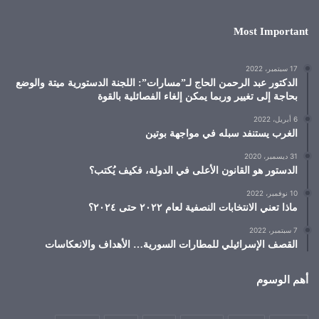
Most Important
17 سبتمبر، 2022
الدكتور عبد الرحمن الحاج لـ”مسارات”: اللجنة الدستورية ميتة والوضع
بحاجة إلى تغيير وربما يمكن إلغاء الفصائلية بالقوة
6 أبريل، 2022
الغرب يستنفد سبله في مواجهة بوتين
31 ديسمبر، 2020
الدستور هو القانون الأعلى في الدولة، فكيف يُكتب؟
10 نوفمبر، 2022
ماذا تعني الانتخابات النصفية لعام ٢٠٢٢ حتى ٢٠٢٤؟
7 سبتمبر، 2022
القصف الإسرائيلي للمطارات السورية… الأهداف والانعكاسات
أهم الوسوم