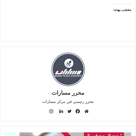
معجب بهذه:
محرر مسارات
محرر رئيسي في مركز مسارات
ا
ن
م
ف
ت
ل
س
و
ي
و
ي
ت
ق
س
ي
ن