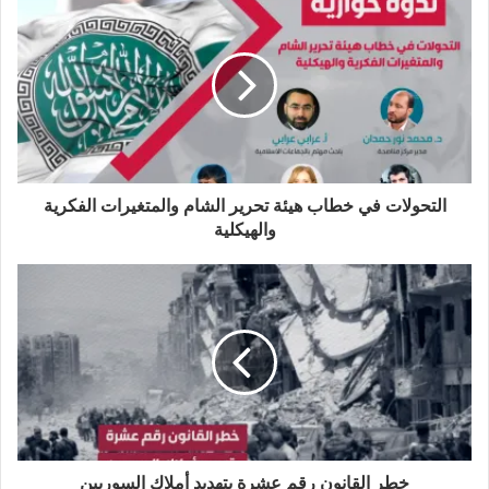
ق
ع
ب
ت
ك
ر
ا
و
ر
د
ا
ل
ك
إ
م
و
ن
ي
ب
التحولات في خطاب هيئة تحرير الشام والمتغيرات الفكرية
والهيكلية
خطر القانون رقم عشرة بتهديد أملاك السوريين