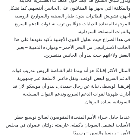
ويدور سباق التسلح هذا أيضًا حول المعدات العسكرية الحديثة
والمكلفة التي يجهز بها المقاتلون على الجانبين أنفسهم. كما تشكل
أجهزة تشويش الطائرات بدون طيار الصينية والصواريخ الروسية
الموجهة المضادة للدبابات جزءًا من ترسانة قوات الدعم السريع
والقوات المسلحة السودانية.
في هذا الصراع حيث تحاول القوى الأجنبية تأكيد نفوذها على هذا
الجانب الاستراتيجي من البحر الأحمر – وموارده الذهبية – يغير
البعض ولاءاتهم حيث يبدو أن الجانبين منتصرين.
المثال الأكثر إقناعًا هو أنه بينما قام القناصة الروس بتدريب قوات
الدعم السريع لبعض الوقت، ونقل فاغنر الأسلحة عبر جمهورية
إفريقيا الوسطى نيابة عن رجال حميدتي، يبدو أن موسكو الآن قد
أدارت ظهرها لقوات الدعم السريع وتدعم القوات المسلحة
السودانية بقيادة البرهان.
عندما جادل خبراء الأمم المتحدة المفوضون لصالح توسيع حظر
الأسلحة ليشمل السودان بأكمله، عارضته دولتان عضوان في مجلس
الأمن – روسيا والصين – رسميًا