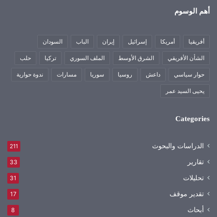
أهم الوسوم
أفريقيا
أمريكا
إسرائيل
إيران
الباب
السودان
الشأن الأفريقي
الشرق الأوسط
الملف السوري
تركيا
حلب
حوار سياسي
داعش
روسيا
سوريا
مسارات
ندوة حوارية
يحيى السيد عمر
Categories
الدراسات والبحوث
211
تقارير
33
تحليلات
31
تقدير موقف
17
أبحاث
8