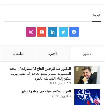
تابعونا
ف
ت
ل
ي
ا
ي
و
ي
و
ن
س
ي
ن
ت
س
الأشهر
الأخيرة
تعليقات
ب
ت
ك
ي
ت
و
ر
د
و
ق
الدكتور عبد الرحمن الحاج لـ”مسارات”: اللجنة
الدستورية ميتة والوضع بحاجة إلى تغيير وربما
ك
إ
ب
ر
يمكن إلغاء الفصائلية بالقوة
17 سبتمبر، 2022
ن
ا
الغرب يستنفد سبله في مواجهة بوتين
6 أبريل، 2022
م