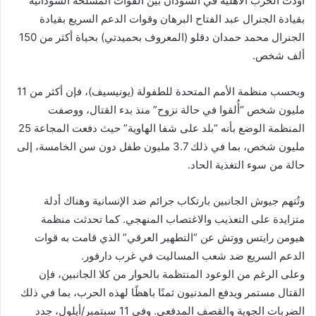
أودت الحرب الأهلية في السودان بين القوات المسلحة السودانية
بقيادة الجنرال عبد الفتاح البرهان وقوات الدعم السريع بقيادة
الجنرال محمد حمدان دقلو (المعروف بحميدتي) بحياة أكثر من 150
ألف شخص.
وبحسب منظمة الأمم المتحدة للطفولة (يونيسيف)، فإن أكثر من 11
مليون شخص “أُلقوا في حالة نزوح” منذ بدء القتال، ووصفت
المنظمة الوضع بأنه “بلد على شفا الهاوية” حيث دفعت المجاعة 25
مليون شخص، بما في ذلك 3.7 مليون طفل دون سن الخامسة، إلى
حالة من سوء التغذية الحاد.
وتُتهم جيوش الجانبين بارتكاب جرائم ضد الإنسانية وهناك أدلة
متزايدة على التعذيب والاغتصاب المنهجي. كما تحدثت منظمة
هيومن رايتس ووتش عن “التطهير العرقي” الذي قامت به قوات
الدعم السريع ضد شعب المساليت في غرب دارفور.
وعلى الرغم من الوعود المنتظمة بالحوار من كلا الجانبين، فإن
القتال مستمر ويدفع المدنيون ثمنًا باهظًا لهذه الحرب، بما في ذلك
الضربات الجوية والقصف المدفعي. وفي 11 سبتمبر/أيلول، جدد