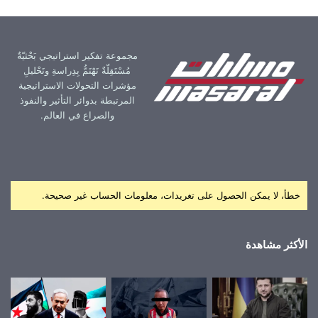
مجموعة تفكير استراتيجي بَحْثيّةٌ
مُسْتَقِلّةٌ تَهْتَمُّ بِدِراسةِ وتَحْليلِ
مؤشرات التحولات الاستراتيجية
المرتبطة بدوائر التأثير والنفوذ
والصراع في العالم.
خطأ، لا يمكن الحصول على تغريدات، معلومات الحساب غير صحيحة.
الأكثر مشاهدة