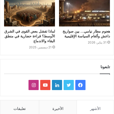
هجوم مطار نيامي… بين صواريخ
لماذا تفشل بعض القوى في الشرق
داعش وألغام السياسة الإقليمية
الأوسط؟ قراءة حضارية في منطق
البقاء والاندماج
31 يناير، 2026
21 ديسمبر، 2025
تابعونا
ف
ت
ل
ي
ا
ي
و
ي
و
ن
س
ي
ن
ت
س
الأشهر
الأخيرة
تعليقات