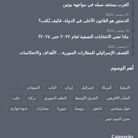
الغرب يستنفد سبله في مواجهة بوتين
31 ديسمبر، 2020
الدستور هو القانون الأعلى في الدولة، فكيف يُكتب؟
10 نوفمبر، 2022
ماذا تعني الانتخابات النصفية لعام ٢٠٢٢ حتى ٢٠٢٤؟
7 سبتمبر، 2022
القصف الإسرائيلي للمطارات السورية… الأهداف والانعكاسات
أهم الوسوم
أفريقيا
أمريكا
إسرائيل
إيران
الباب
السودان
الشأن الأفريقي
الشرق الأوسط
الملف السوري
تركيا
حلب
حوار سياسي
داعش
روسيا
سوريا
مسارات
ندوة حوارية
يحيى السيد عمر
Categories