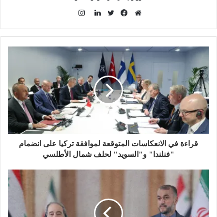
ا
ن
م
ف
ت
ل
س
و
ي
و
ي
ت
ق
س
ي
ن
ق
ع
ب
ت
ك
ر
ا
و
ر
د
ا
ل
ك
إ
م
و
ن
ي
ب
قراءة في الانعكاسات المتوقعة لموافقة تركيا على انضمام
"فنلندا" و"السويد" لحلف شمال الأطلسي