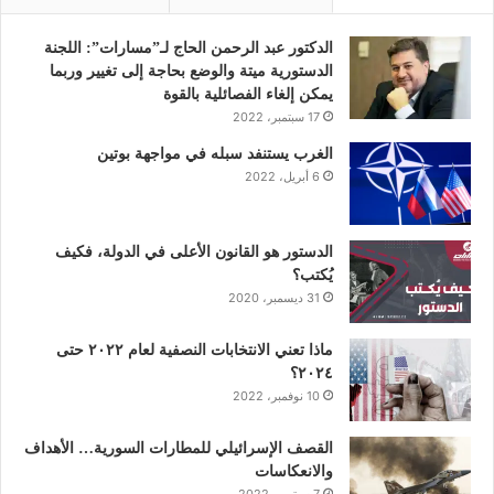
ب
ت
ك
ي
ت
و
ر
د
و
ق
الدكتور عبد الرحمن الحاج لـ”مسارات”: اللجنة
الدستورية ميتة والوضع بحاجة إلى تغيير وربما
ك
إ
ب
ر
يمكن إلغاء الفصائلية بالقوة
17 سبتمبر، 2022
ن
ا
الغرب يستنفد سبله في مواجهة بوتين
6 أبريل، 2022
م
الدستور هو القانون الأعلى في الدولة، فكيف
يُكتب؟
31 ديسمبر، 2020
ماذا تعني الانتخابات النصفية لعام ٢٠٢٢ حتى
٢٠٢٤؟
10 نوفمبر، 2022
القصف الإسرائيلي للمطارات السورية… الأهداف
والانعكاسات
7 سبتمبر، 2022