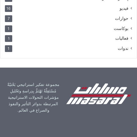
فيديو
16
حوارات
7
بوكاست
1
فعاليات
1
ندوات
1
مجموعة تفكير استراتيجي بَحْثيّةٌ
مُسْتَقِلّةٌ تَهْتَمُّ بِدِراسةِ وتَحْليلِ
مؤشرات التحولات الاستراتيجية
المرتبطة بدوائر التأثير والنفوذ
والصراع في العالم.