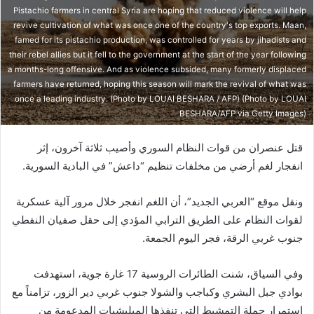
Pistachio farmers in central Syria are hoping that reduced violence will help
revive cultivation of what was once one of the country's top exports. Maan,
famed for its pistachio production, was controlled for years by jihadists and
their rebel allies but it fell to the government at the start of the year following
a months-long offensive. And as violence subsided, many formerly displaced
farmers have returned, hoping this season will mark the revival of what was
once a leading industry. (Photo by LOUAI BESHARA / AFP) (Photo by LOUAI
BESHARA/AFP via Getty Images)
قتل عنصران من قوات النظام السوري وأصيب ثلاثة آخرون، إثر
انفجار لغم أرضي من مخلفات تنظيم “داعش” في البادية السورية.
ونقل موقع “العربي الجديد”، أن اللغم انفجر خلال مرور آلية عسكرية
لقوات النظام على الطريق الترابي المؤدي إلى حقل صفيان النفطي
جنوب غربي الرقة، فجر اليوم الجمعة.
وفي السياق، شنت الطائرات الروسية 17 غارة جوية، استهدفت
بوادي جبل البشري وكباجب والشولا جنوب غربي دير الزور، تزامناً مع
استمرار حملة التمشيط التي تنفذها الميليشيات المدعومة من