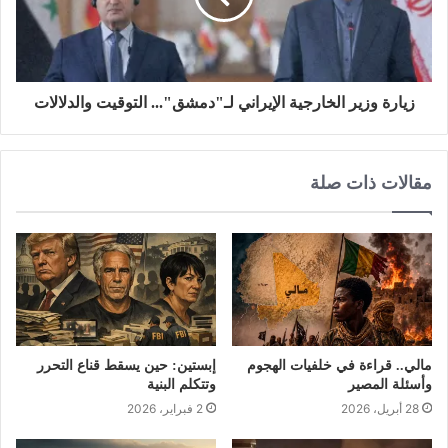
زيارة وزير الخارجية الإيراني لـ"دمشق"... التوقيت والدلالات
مقالات ذات صلة
مالي.. قراءة في خلفيات الهجوم
إبستين: حين يسقط قناع التحرر
وأسئلة المصير
وتتكلم البنية
28 أبريل، 2026
2 فبراير، 2026