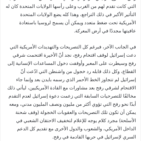
التي كانت تقدم لهم من الغرب وعلى رأسها الولايات المتحدة كان له
التأثير الأكبر في ذلك التراجع، وهذا كله يضع الولايات المتحدة
الأمريكية تحت ضغط متعدد ويمكن أن يسمح لروسيا باستعادة
عافيتها مجددًا في أرض المعركة.
في الجانب الآخر، فبرغم كل التصريحات والتهديدات الأمريكية التي
دعت إسرائيل لوقف اقتحام رفح، نجد أنّ الأخيرة اقتحمت شرقي
رفح وسيطرت على المعبر وأوقفت دخول المساعدات الإنسانية إلى
القطاع، وكل ذلك قابله رد خجول من واشنطن التي ادّعت أنّ
إسرائيل لم تتجاوز الخط الأحمر الذي رسمه بايدن بعد وإنما جاء
الاقتحام لشرقي رفح بعد مشاورات مع القادة الأمريكيين، ليأتي ذلك
مخالفًا للتصرحيات السابقة التي زعمت دعوة إسرائيل لعدم التقدم
أبدًا نحو رفح التي تؤوي أكثر من مليون ونصف المليون مدني، ومعه
يمكن أن تكون تلك التصريحات والعقوبات الخجولة (وقف شحنة
الأسلحة) مجرد كلام يوجه للإعلام لتخفيف الاحتقان الشعبي في
الداخل الأمريكي، والشعوب والدول الأخرى مع تقديم كل الدعم
السري لإسرائيل في حربها القادمة في رفح.