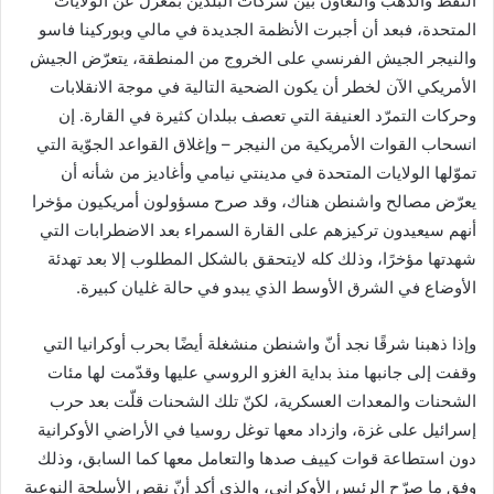
النفط والذهب والتعاون بين شركات البلدين بمعزل عن الولايات
المتحدة، فبعد أن أجبرت الأنظمة الجديدة في مالي وبوركينا فاسو
والنيجر الجيش الفرنسي على الخروج من المنطقة، يتعرّض الجيش
الأمريكي الآن لخطر أن يكون الضحية التالية في موجة الانقلابات
وحركات التمرّد العنيفة التي تعصف ببلدان كثيرة في القارة. إن
انسحاب القوات الأمريكية من النيجر – وإغلاق القواعد الجوّية التي
تموّلها الولايات المتحدة في مدينتي نيامي وأغاديز من شأنه أن
يعرّض مصالح واشنطن هناك، وقد صرح مسؤولون أمريكيون مؤخرا
أنهم سيعيدون تركيزهم على القارة السمراء بعد الاضطرابات التي
شهدتها مؤخرًا، وذلك كله لايتحقق بالشكل المطلوب إلا بعد تهدئة
الأوضاع في الشرق الأوسط الذي يبدو في حالة غليان كبيرة.
وإذا ذهبنا شرقًا نجد أنّ واشنطن منشغلة أيضًا بحرب أوكرانيا التي
وقفت إلى جانبها منذ بداية الغزو الروسي عليها وقدّمت لها مئات
الشحنات والمعدات العسكرية، لكنّ تلك الشحنات قلّت بعد حرب
إسرائيل على غزة، وازداد معها توغل روسيا في الأراضي الأوكرانية
دون استطاعة قوات كييف صدها والتعامل معها كما السابق، وذلك
وفق ما صرّح الرئيس الأوكراني، والذي أكد أنّ نقص الأسلحة النوعية