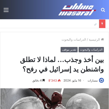
بحث
الق
عن
جذور حزب العمال الكردستاني: التكوين الأيديولوجي، البنية الاجتماعية، ومسارات النفوذ
الرئيسية
/
الدراسات والبحوث
الدراسات والبحوث
تقدير موقف
بين أخذ وجذب… لماذا لا تطلق
واشنطن يد إسرائيل في رفح؟
مسارات
16 مايو، 2024
8٬343
4 دقائق