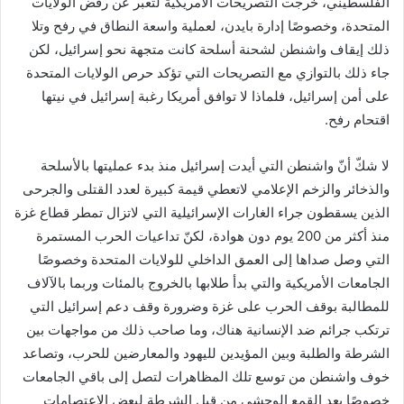
الفلسطيني، خرجت التصريحات الأمريكية لتعبر عن رفض الولايات
المتحدة، وخصوصًا إدارة بايدن، لعملية واسعة النطاق في رفح وتلا
ذلك إيقاف واشنطن لشحنة أسلحة كانت متجهة نحو إسرائيل، لكن
جاء ذلك بالتوازي مع التصريحات التي تؤكد حرص الولايات المتحدة
على أمن إسرائيل، فلماذا لا توافق أمريكا رغبة إسرائيل في نيتها
اقتحام رفح.
لا شكّ أنّ واشنطن التي أيدت إسرائيل منذ بدء عمليتها بالأسلحة
والذخائر والزخم الإعلامي لاتعطي قيمة كبيرة لعدد القتلى والجرحى
الذين يسقطون جراء الغارات الإسرائيلية التي لاتزال تمطر قطاع غزة
منذ أكثر من 200 يوم دون هوادة، لكنّ تداعيات الحرب المستمرة
التي وصل صداها إلى العمق الداخلي للولايات المتحدة وخصوصًا
الجامعات الأمريكية والتي بدأ طلابها بالخروج بالمئات وربما بالآلاف
للمطالبة بوقف الحرب على غزة وضرورة وقف دعم إسرائيل التي
ترتكب جرائم ضد الإنسانية هناك، وما صاحب ذلك من مواجهات بين
الشرطة والطلبة وبين المؤيدين لليهود والمعارضين للحرب، وتصاعد
خوف واشنطن من توسع تلك المظاهرات لتصل إلى باقي الجامعات
خصوصًا بعد القمع الوحشي من قبل الشرطة لبعض الاعتصامات