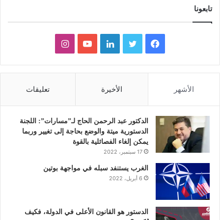
تابعونا
ف
ت
ل
ي
ا
ي
و
ي
و
ن
س
ي
ن
ت
س
الأشهر
الأخيرة
تعليقات
ب
ت
ك
ي
ت
و
ر
د
و
ق
الدكتور عبد الرحمن الحاج لـ”مسارات”: اللجنة
الدستورية ميتة والوضع بحاجة إلى تغيير وربما
ك
إ
ب
ر
يمكن إلغاء الفصائلية بالقوة
17 سبتمبر، 2022
ن
ا
الغرب يستنفد سبله في مواجهة بوتين
6 أبريل، 2022
م
الدستور هو القانون الأعلى في الدولة، فكيف