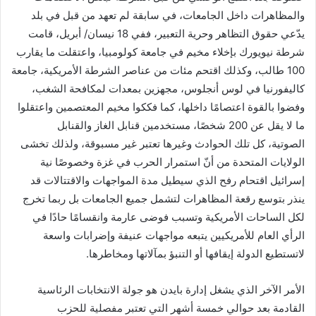
والمظاهرات داخل الجامعات، في سابقة لم تعهد من قبل في بلد
يدّعي حقوق التظاهر وحرية التعبير، ففي 18 نيسان/ أبريل، قامت
شرطة نيويورك بإخلاء مخيم في جامعة كولومبيا، واعتقلت ما يقارب
100 طالب، وكذلك اقتحم مئات من عناصر الشرطة الأمريكية، جامعة
كاليفورنيا في لوس أنجلوس، مجهزين بمعدات لمكافحة الشغب،
وفضوا بالقوة اعتصامًا داخلها، كما فككوا مخيم المعتصمين واعتقلوا
ما لا يقل عن 200 شخصًا، مستخدمين قنابل الغاز والقنابل
الصوتية، كل تلك الحوادث وغيرها تعتبر غير مسبوقة، ولذلك تخشى
الولايات المتحدة من أنّ استمرار الحرب في غزة وخصوصًا نية
إسرائيل اقتحام رفح الذي سيطيل مدة المواجهات والاقتتالات قد
ينذر بتوسع رقعة المظاهرات لتشمل جميع الجامعات بل ربما تخرج
لكل الساحات الأمريكية وتسبب فوضى عارمة وانقسامًا حادًا في
الرأي العام للأمريكيين يتبعه مواجهات عنيفة وإضرابات واسعة
لاتستطيع الدولة إيقافها أو التنبؤ بمآلاتها ومخاطرها.
الأمر الآخر الذي يشغل إدارة بايدن هو جولة الانتخابات الرئاسية
القادمة بعد حوالي خمسة أشهر التي تعتبر مفصلية للحزب