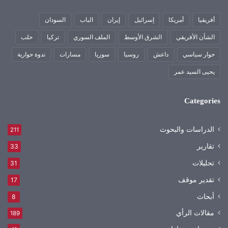
أفريقيا
أمريكا
إسرائيل
إيران
الباب
السودان
الشأن الأفريقي
الشرق الأوسط
الملف السوري
تركيا
حلب
حوار سياسي
داعش
روسيا
سوريا
مسارات
ندوة حوارية
يحيى السيد عمر
Categories
الدراسات والبحوث
211
تقارير
33
تحليلات
31
تقدير موقف
17
أبحاث
8
مقالات الرأي
189