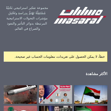
مجموعة تفكير استراتيجي بَحْثيّةٌ
مُسْتَقِلّةٌ تَهْتَمُّ بِدِراسةِ وتَحْليلِ
مؤشرات التحولات الاستراتيجية
المرتبطة بدوائر التأثير والنفوذ
والصراع في العالم.
خطأ، لا يمكن الحصول على تغريدات، معلومات الحساب غير صحيحة.
الأكثر مشاهدة