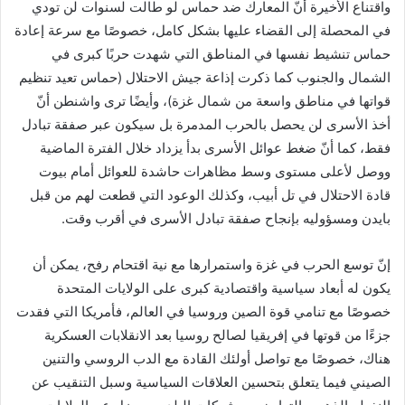
واقتناع الأخيرة أنّ المعارك ضد حماس لو طالت لسنوات لن تودي
في المحصلة إلى القضاء عليها بشكل كامل، خصوصًا مع سرعة إعادة
حماس تنشيط نفسها في المناطق التي شهدت حربًا كبرى في
الشمال والجنوب كما ذكرت إذاعة جيش الاحتلال (حماس تعيد تنظيم
قواتها في مناطق واسعة من شمال غزة)، وأيضًا ترى واشنطن أنّ
أخذ الأسرى لن يحصل بالحرب المدمرة بل سيكون عبر صفقة تبادل
فقط، كما أنّ ضغط عوائل الأسرى بدأ يزداد خلال الفترة الماضية
ووصل لأعلى مستوى وسط مظاهرات حاشدة للعوائل أمام بيوت
قادة الاحتلال في تل أبيب، وكذلك الوعود التي قطعت لهم من قبل
بايدن ومسؤوليه بإنجاح صفقة تبادل الأسرى في أقرب وقت.
إنّ توسع الحرب في غزة واستمرارها مع نية اقتحام رفح، يمكن أن
يكون له أبعاد سياسية واقتصادية كبرى على الولايات المتحدة
خصوصًا مع تنامي قوة الصين وروسيا في العالم، فأمريكا التي فقدت
جزءًا من قوتها في إفريقيا لصالح روسيا بعد الانقلابات العسكرية
هناك، خصوصًا مع تواصل أولئك القادة مع الدب الروسي والتنين
الصيني فيما يتعلق بتحسين العلاقات السياسية وسبل التنقيب عن