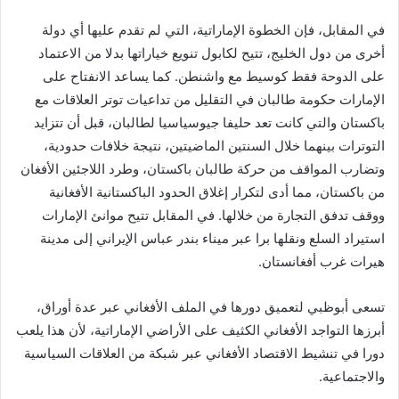
في المقابل، فإن الخطوة الإماراتية، التي لم تقدم عليها أي دولة
أخرى من دول الخليج، تتيح لكابول تنويع خياراتها بدلا من الاعتماد
على الدوحة فقط كوسيط مع واشنطن. كما يساعد الانفتاح على
الإمارات حكومة طالبان في التقليل من تداعيات توتر العلاقات مع
باكستان والتي كانت تعد حليفا جيوسياسيا لطالبان، قبل أن تتزايد
التوترات بينهما خلال السنتين الماضيتين، نتيجة خلافات حدودية،
وتضارب المواقف من حركة طالبان باكستان، وطرد اللاجئين الأفغان
من باكستان، مما أدى لتكرار إغلاق الحدود الباكستانية الأفغانية
ووقف تدفق التجارة من خلالها. في المقابل تتيح موانئ الإمارات
استيراد السلع ونقلها برا عبر ميناء بندر عباس الإيراني إلى مدينة
هيرات غرب أفغانستان.
تسعى أبوظبي لتعميق دورها في الملف الأفغاني عبر عدة أوراق،
أبرزها التواجد الأفغاني الكثيف على الأراضي الإماراتية، لأن هذا يلعب
دورا في تنشيط الاقتصاد الأفغاني عبر شبكة من العلاقات السياسية
والاجتماعية.