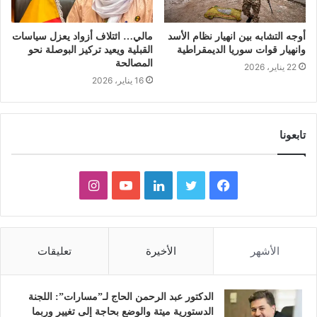
أوجه التشابه بين انهيار نظام الأسد
مالي… ائتلاف أزواد يعزل سياسات
وانهيار قوات سوريا الديمقراطية
القبلية ويعيد تركيز البوصلة نحو
المصالحة
22 يناير، 2026
16 يناير، 2026
تابعونا
ف
ت
ل
ي
ا
ي
و
ي
و
ن
س
ي
ن
ت
س
الأشهر
الأخيرة
تعليقات
ب
ت
ك
ي
ت
و
ر
د
و
ق
الدكتور عبد الرحمن الحاج لـ”مسارات”: اللجنة
الدستورية ميتة والوضع بحاجة إلى تغيير وربما