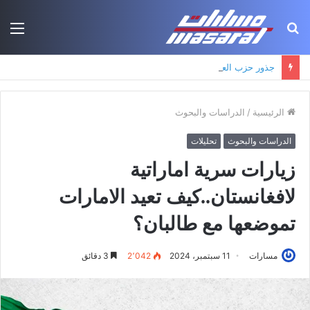
بحث
الق
عن
جذور حزب العمال الكردستاني: التكوين الأيديولوجي، البنية الاجتماعية، ومسارات النفوذ
الرئيسية
/
الدراسات والبحوث
الدراسات والبحوث
تحليلات
زيارات سرية اماراتية
لافغانستان..كيف تعيد الامارات
تموضعها مع طالبان؟
مسارات
11 سبتمبر، 2024
2٬042
3 دقائق