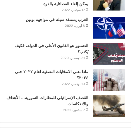
ك
إ
ب
ر
يمكن إلغاء الفصائلية بالقوة
17 سبتمبر، 2022
ن
ا
الغرب يستنفد سبله في مواجهة بوتين
6 أبريل، 2022
م
الدستور هو القانون الأعلى في الدولة، فكيف
يُكتب؟
31 ديسمبر، 2020
ماذا تعني الانتخابات النصفية لعام ٢٠٢٢ حتى
٢٠٢٤؟
10 نوفمبر، 2022
القصف الإسرائيلي للمطارات السورية… الأهداف
والانعكاسات
7 سبتمبر، 2022