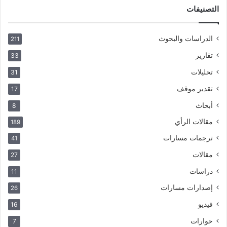
التصنيفات
الدراسات والبحوث
211
تقارير
33
تحليلات
31
تقدير موقف
17
أبحاث
8
مقالات الرأي
189
ترجمات مسارات
41
مقالات
27
دراسات
11
إصدارات مسارات
26
فيديو
16
حوارات
7