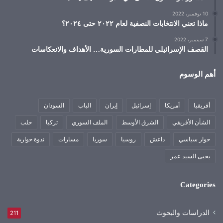
10 نوفمبر، 2022
ماذا تعني الانتخابات النصفية لعام ٢٠٢٢ حتى ٢٠٢٤؟
7 سبتمبر، 2022
القصف الإسرائيلي للمطارات السورية… الأهداف والانعكاسات
أهم الوسوم
أفريقيا
أمريكا
إسرائيل
إيران
الباب
السودان
الشأن الأفريقي
الشرق الأوسط
الملف السوري
تركيا
حلب
حوار سياسي
داعش
روسيا
سوريا
مسارات
ندوة حوارية
يحيى السيد عمر
Categories
الدراسات والبحوث
211