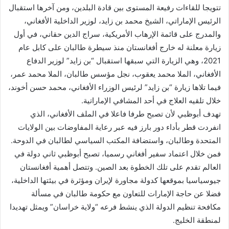
تتويجا للقاءات رفيعة المستوى بين قادة البلدين، ومن آخرها استقبال
الرئيس الإماراتي، الشيخ محمد بن زايد، لوزير الداخلية الأفغاني،
والمدرج على قائمة الإرهاب الأمريكية، سراج الدين حقاني، في أول
زيارة معلنة له خارج أفغانستان منذ سيطرة طالبان على كابل عام
2021، وهي الزيارة التي سبقها استقبال “بن زايد” لوزير الدفاع
الأفغاني، الملا محمد يعقوب، نجل مؤسس طالبان، الملا محمد عمر،
فيما تلاها زيارة “بن زايد” لرئيس الوزراء الأفغاني، محمد حسن أخوند،
خلال تلقيه العلاج في أحد المشافي الإماراتية.
تهدف أبوظبي لأن تصبح طرفا فاعلا في الملف الأفغاني، الذي
انفردت قطر بأداء دور بارز فيه عبر رعاية المفاوضات بين الولايات
المتحدة وطالبان، واستضافة المكتب السياسي لطالبان في الدوحة.
فمن خلال اعتماد سفير أفغاني رسميا، تصبح أبوظبي ثاني دولة في
العالم تقدم على تلك الخطوة بعد الصين. وتتصل أهمية أفغانستان
جيوسياسيا بموقعها كدولة مجاورة لإيران ومؤثرة في بيئتها الداخلية،
فضلا عن حاجة الإمارات للتعاون مع حكومة طالبان في مسألة
مكافحة تنظيم الدولة الذي ينشط فرعه “ولاية خراسان” ويمثل تهديدا
لمنطقة الخليج.