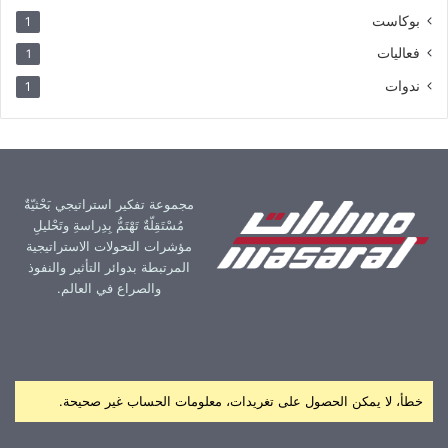
بوكاست
1
فعاليات
1
ندوات
1
مجموعة تفكير استراتيجي بَحْثيّةٌ
مُسْتَقِلّةٌ تَهْتَمُّ بِدِراسةِ وتَحْليلِ
مؤشرات التحولات الاستراتيجية
المرتبطة بدوائر التأثير والنفوذ
والصراع في العالم.
خطأ، لا يمكن الحصول على تغريدات، معلومات الحساب غير صحيحة.