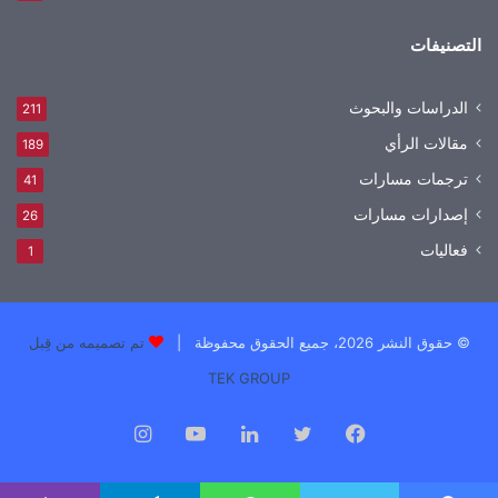
التصنيفات
الدراسات والبحوث
211
مقالات الرأي
189
ترجمات مسارات
41
إصدارات مسارات
26
فعاليات
1
© حقوق النشر 2026، جميع الحقوق محفوظة |
تم تصميمه من قِبل
TEK GROUP
فيسبوك
تويتر
لينكدإن
يوتيوب
انستقرام