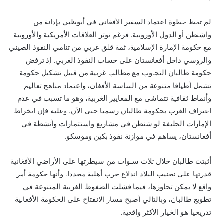
لم تحظ خطوة اعتماد السفير الأفغاني في أبوظبي بإدانة من
واشنطن أو الدول الأوروبية. فرغم توتر العلاقات الأمريكية والأوروبية
مع حكومة الإمارة الإسلامية، ثمة قلق غربي من تنامي النفوذ الصيني
والروسي داخل أفغانستان على حساب النفوذ الغربي. إذ ترفض
حكومة طالبان التجاوب مع مطالب غربية من قبيل تشكيل حكومة
تشمل أطيافا متنوعة من الساسة الأفغان، واعتماد مناهج تعاليم
وأنماط ثقافية تتماشى مع المعايير الغربية، وهو ما تسبب في عدم
اعتراف الغرب بحكومة طالبان رسميا حتى الآن. وعليه فإن انخراط
الإمارات الحليفة لواشنطن في مشاريع واستثمارات وأنشطة في
أفغانستان، يساهم في موازنة نفوذ بكين وموسكو.
أثبتت طالبان خلال ثلاث سنوات من سيطرتها على الأراضي الأفغانية
قدرتها على تجنيب البلاد اندلاع حرب أهلية مجددا، وأنها حكومة أمر
واقع لا يمكن تجاوزها، فيما فشلت الضغوط الغربية المتنوعة في
تطويع طالبان، وبالتالي أصبح مسار الانفتاح على الحكومة الأفغانية
تدريجيا هو الخيار الأكثر واقعية.