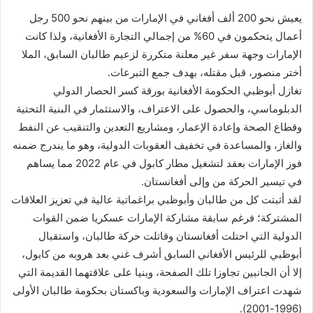
يعيش نحو 200 ألف أفغاني في الإمارات من بينهم نحو 500 رجل
أعمال يتحكمون في 60% من إجمالي التجارة الأفغانية، ولذا كانت
الإمارات وجهة سفر غير معلنة متكررة لزعيم طالبان السابق، الملا
أختر منصور، قبل مقتله، بهدف جمع التبرعات.
تغازل أبوظبي الحكومة الأفغانية بورقة كسر الحصار الدولي
الدبلوماسي، والحصول على الاعتراف، والاستثمار في البنية التحتية
وقطاع الصحة وإعادة الإعمار، ومشاريع التعدين والتنقيب عن النفط
والغاز، والمساعدة في تخفيف العقوبات الدولية، وهو ما يندرج ضمنه
فوز الإمارات بعقد لتشغيل مطار كابول في عام 2022 مما يساهم
في تيسير الحركة من وإلى أفغانستان.
لقد أثبتت كل من طالبان وأبوظبي براغماتية عالية في تعزيز العلاقات
المشتركة؛ فرغم سابقة مشاركة الإمارات عسكريا ضمن القوات
الدولية التي احتلت أفغانستان وقاتلت حركة طالبان، واستقبال
أبوظبي للرئيس الأفغاني السابق أشرف غني بعد هروبه من كابول،
إلا أن الجانبين تجاوزا تلك الصفحة، وبنيا على علاقتهما القديمة التي
شهدت اعتراف الإمارات والسعودية وباكستان بحكومة طالبان الأولى
(1996-2001).