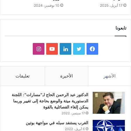
17 أبريل، 2025
10 نوفمبر، 2024
تابعونا
ف
ت
ل
ي
ا
ي
و
ي
و
ن
س
ي
ن
ت
س
الأشهر
الأخيرة
تعليقات
ب
ت
ك
ي
ت
و
ر
د
و
ق
الدكتور عبد الرحمن الحاج لـ”مسارات”: اللجنة
الدستورية ميتة والوضع بحاجة إلى تغيير وربما
ك
إ
ب
ر
يمكن إلغاء الفصائلية بالقوة
17 سبتمبر، 2022
ن
ا
الغرب يستنفد سبله في مواجهة بوتين
6 أبريل، 2022
م