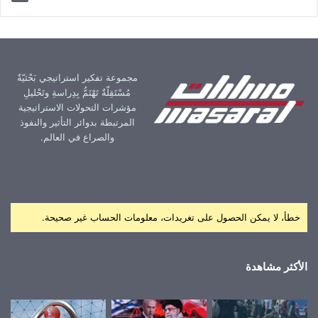
مجموعة تفكير استراتيجي بَحْثيّةٌ
مُسْتَقِلّةٌ تَهْتَمُّ بِدِراسةِ وتَحْليلِ
مؤشرات التحولات الاستراتيجية
المرتبطة بدوائر التأثير والنفوذ
والصراع في العالم.
خطأ، لا يمكن الحصول على تغريدات، معلومات الحساب غير صحيحة.
الأكثر مشاهدة