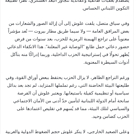
يصطدم بعقبات طائفية وعقائدية تتجاوز البُعد العسكري، نظرًا لطبيعة
التكوين اللبناني الحساس.
وفي سياق متصل، يلفت علوش إلى أن إزالة الصور والشعارات من
بعض المرافق العامة — ولا سيما طريق مطار بيروت — تُعد مؤشراً
معنوياً على تراجع الهيمنة الرمزية للحزب، بعد سنوات من فرض
حضور دعائي حمل طابع “الوصاية غير المعلنة”. هذا الانكفاء الدعائي
يُظهر تحولًا في إستراتيجية الحزب الداخلية، وربما إدراكًا منه بتآكل
أدوات السيطرة المعنوية.
ورغم التراجع الظاهر، لا يزال الحزب يحتفظ ببعض أوراق القوة، وفي
طليعتها البيئة الحاضنة التي، رغم تململها المتزايد، لم تجد بعد بدائل
سياسية أو تنظيمية كفيلة باستيعابها. ويعتبر علوش أن الفرصة
سانحة أمام الدولة اللبنانية لتأمين حدّ أدنى من الأمان الاجتماعي
والسياسي لتلك البيئة، مما قد يُسهم في تقليص اعتمادها على
الحزب كضامن وحيد.
وعلى الصعيد الخارجي، لا ينكر علوش حجم الضغوط الدولية والعربية