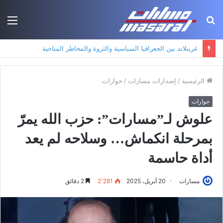
بحث
الق
عن
جذور حزب العمال الكردستاني: التكوين الأيديولوجي، البنية الاجتماعية، ومسارات النفوذ
الرئيسية
/
إصدارات مسارات
/
حوارات
حوارات
علوش لـ”مسارات”: حزب الله يمرّ
بمرحلة انكماش… وسلاحه لم يعد
أداة حاسمة
مسارات
20 أبريل، 2025
2٬281
2 دقائق