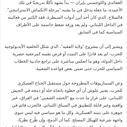
العقائدي واللوجستي بإيران — بدأ يشهد تآكلًا تدريجيًا في تلك
الأعمدة، ما جعله يدخل في ما يشبه “مرحلة الانكماش الاستراتيجي”.
فالسلاح، الذي كان أحد أبرز أدوات السيطرة، فقد الكثير من فعاليته
في الداخل اللبناني، ولم يعد ورقة ضغط حاسمة على الأطراف
السياسية كما في السابق.
ويشير إلى أن مشروع “ولاية الفقيه”، الذي شكل الخلفية الأيديولوجية
للحزب، لم يعد قادرًا على التمدد أو فرض نفسه كمرجعية حصرية
داخل الدولة، وهو ما انعكس مباشرة على تراجع جاذبية الخطاب
السياسي للحزب حتى ضمن بعض قواعده الشعبية.
وعن السيناريوهات المطروحة حول مستقبل الجناح العسكري
للحزب، يعتبر علوش أن أي خطوة باتجاه حله أو دمجه في الجيش
اللبناني، على غرار ما حدث مع “الحشد الشعبي” في العراق، غير
واقعية وغير قابلة للتطبيق في السياق اللبناني. فالحزب قائم في
جوهره على بنيته العسكرية، وكل ما هو سياسي فيه ليس سوى
واجهة شرعية للهيكل المسلح. كما أن الدمج، وإن طُرح نظريًا،