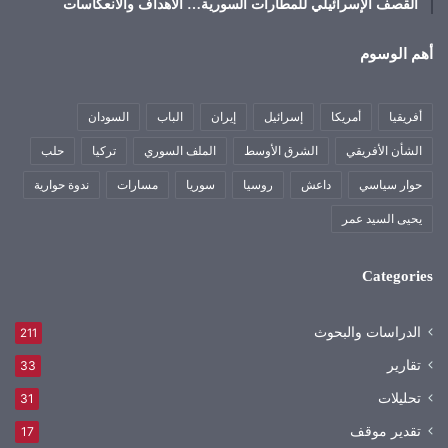
القصف الإسرائيلي للمطارات السورية… الأهداف والانعكاسات
أهم الوسوم
أفريقيا
أمريكا
إسرائيل
إيران
الباب
السودان
الشأن الأفريقي
الشرق الأوسط
الملف السوري
تركيا
حلب
حوار سياسي
داعش
روسيا
سوريا
مسارات
ندوة حوارية
يحيى السيد عمر
Categories
الدراسات والبحوث
211
تقارير
33
تحليلات
31
تقدير موقف
17