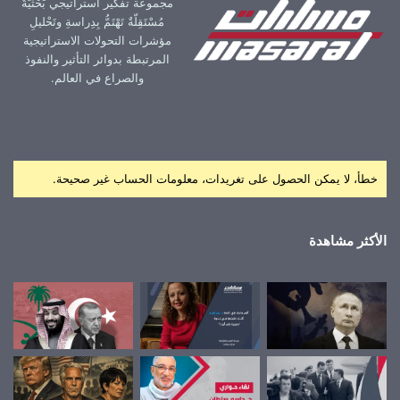
مجموعة تفكير استراتيجي بَحْثيّةٌ
مُسْتَقِلّةٌ تَهْتَمُّ بِدِراسةِ وتَحْليلِ
مؤشرات التحولات الاستراتيجية
المرتبطة بدوائر التأثير والنفوذ
والصراع في العالم.
خطأ، لا يمكن الحصول على تغريدات، معلومات الحساب غير صحيحة.
الأكثر مشاهدة