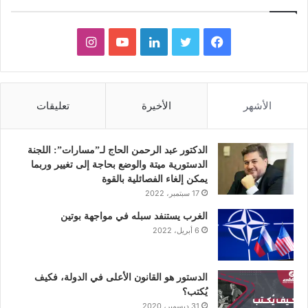
ف
ت
ل
ي
ا
ي
و
ي
و
ن
س
ي
ن
ت
س
الأشهر
الأخيرة
تعليقات
ب
ت
ك
ي
ت
و
ر
د
و
ق
الدكتور عبد الرحمن الحاج لـ”مسارات”: اللجنة
الدستورية ميتة والوضع بحاجة إلى تغيير وربما
ك
إ
ب
ر
يمكن إلغاء الفصائلية بالقوة
17 سبتمبر، 2022
ن
ا
الغرب يستنفد سبله في مواجهة بوتين
6 أبريل، 2022
م
الدستور هو القانون الأعلى في الدولة، فكيف
يُكتب؟
31 ديسمبر، 2020