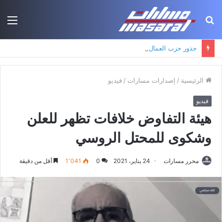
بحث
الق
عن
جذور حزب العمال الكردستاني: التكوين الأيديولوجي، البنية الاجتماعية، ومسارات النفوذ
الرئيسية
/
إصدارات مسارات
/
فيديو
فيديو
هيئة التفاوض خلافات تظهر للعلن
وشكوى للمحتل الروسي
محرر مسارات
24 يناير، 2021
0
1٬041
أقل من دقيقة