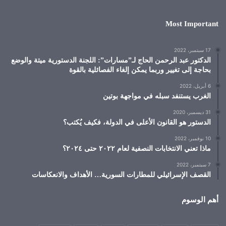
Most Important
17 سبتمبر، 2022
الدكتور عبد الرحمن الحاج لـ”مسارات”: اللجنة الدستورية ميتة والوضع
بحاجة إلى تغيير وربما يمكن إلغاء الفصائلية بالقوة
6 أبريل، 2022
الغرب يستنفد سبله في مواجهة بوتين
31 ديسمبر، 2020
الدستور هو القانون الأعلى في الدولة، فكيف يُكتب؟
10 نوفمبر، 2022
ماذا تعني الانتخابات النصفية لعام ٢٠٢٢ حتى ٢٠٢٤؟
7 سبتمبر، 2022
القصف الإسرائيلي للمطارات السورية… الأهداف والانعكاسات
أهم الوسوم