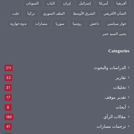
أفريقيا
أمريكا
إسرائيل
إيران
الباب
السودان
الشأن الأفريقي
الشرق الأوسط
الملف السوري
تركيا
حلب
حوار سياسي
داعش
روسيا
سوريا
مسارات
ندوة حوارية
يحيى السيد عمر
Categories
الدراسات والبحوث
211
تقارير
33
تحليلات
31
تقدير موقف
17
أبحاث
8
مقالات الرأي
189
ترجمات مسارات
41