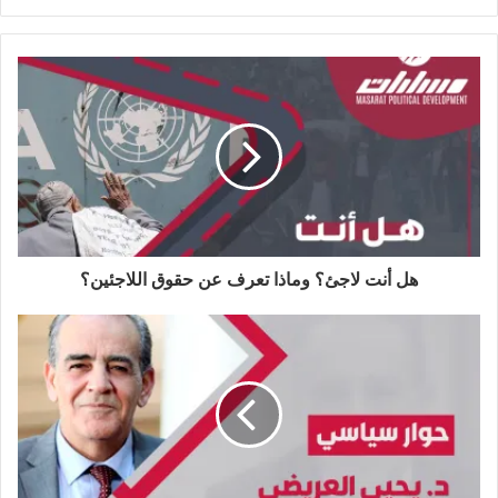
ن
م
ف
ت
ل
س
و
ي
و
ي
ت
ق
س
ي
ن
ق
ع
ب
ت
ك
ر
ا
و
ر
د
ا
ل
ك
إ
م
و
ن
ي
ب
هل أنت لاجئ؟ وماذا تعرف عن حقوق اللاجئين؟