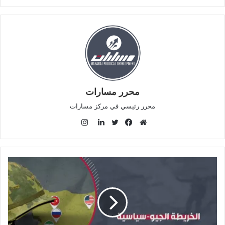
محرر مسارات
محرر رئيسي في مركز مسارات
ا
ن
م
ف
ت
ل
س
و
ي
و
ي
ت
ق
س
ي
ن
ق
ع
ب
ت
ك
ر
ا
و
ر
د
ا
ل
ك
إ
م
و
ن
ي