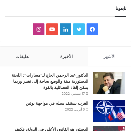
تابعونا
ف
ت
ل
ي
ا
ي
و
ي
و
ن
س
ي
ن
ت
س
الأشهر
الأخيرة
تعليقات
ب
ت
ك
ي
ت
و
ر
د
و
ق
الدكتور عبد الرحمن الحاج لـ”مسارات”: اللجنة
الدستورية ميتة والوضع بحاجة إلى تغيير وربما
ك
إ
ب
ر
يمكن إلغاء الفصائلية بالقوة
17 سبتمبر، 2022
ن
ا
الغرب يستنفد سبله في مواجهة بوتين
6 أبريل، 2022
م
الدستور هو القانون الأعلى في الدولة، فكيف