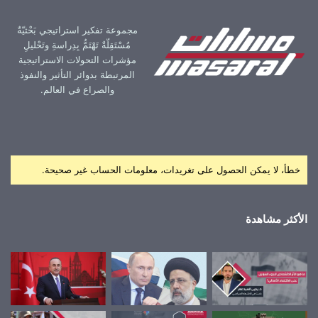
مجموعة تفكير استراتيجي بَحْثيّةٌ
مُسْتَقِلّةٌ تَهْتَمُّ بِدِراسةِ وتَحْليلِ
مؤشرات التحولات الاستراتيجية
المرتبطة بدوائر التأثير والنفوذ
والصراع في العالم.
خطأ، لا يمكن الحصول على تغريدات، معلومات الحساب غير صحيحة.
الأكثر مشاهدة