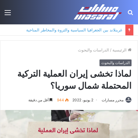
بحث
الق
عن
جذور حزب العمال الكردستاني: التكوين الأيديولوجي، البنية الاجتماعية، ومسارات النفوذ
الرئيسية
/
الدراسات والبحوث
الدراسات والبحوث
لماذا تخشى إيران العملية التركية
المحتملة شمال سوريا؟
محرر مسارات
2 يونيو، 2022
944
أقل من دقيقة