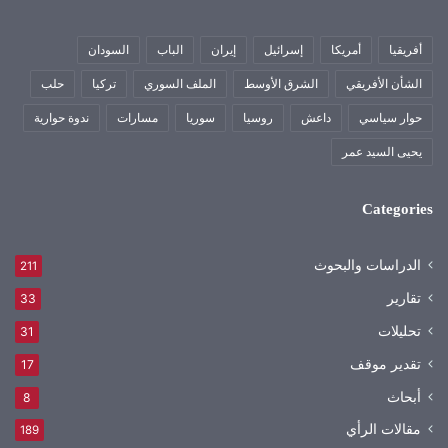
أفريقيا
أمريكا
إسرائيل
إيران
الباب
السودان
الشأن الأفريقي
الشرق الأوسط
الملف السوري
تركيا
حلب
حوار سياسي
داعش
روسيا
سوريا
مسارات
ندوة حوارية
يحيى السيد عمر
Categories
الدراسات والبحوث
211
تقارير
33
تحليلات
31
تقدير موقف
17
أبحاث
8
مقالات الرأي
189