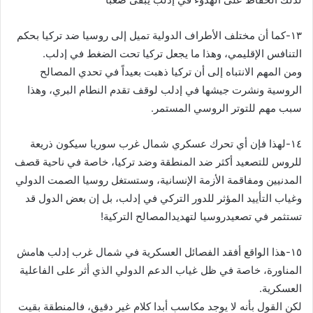
‏١٣-كما أن مختلف الأطراف الدولية تميل إلى روسيا ضد تركيا بحكم
التنافس الإقليمي، وهذا ما يجعل تركيا تحت الضغط في إدلب.
ومن المهم الانتباه إلى أن تركيا ذهبت بعيداً في تحدي المصالح
الروسية ونشرت جيشها في إدلب لوقف تقدم النطام البري، وهذا
سبب مهم للتوتر الروسي المستمر.
‏١٤-لهذا فإن أي تحرك عسكري شمال غرب سوريا سيكون ذريعة
للروس للتصعيد أكثر ضد المنطقة وضد تركيا، خاصة في ناحية قصف
المدنيين ومفاقمة الأزمة الإنسانية، وستستغل روسيا الصمت الدولي
وغياب التأييد المؤثر للدور التركي في إدلب، بل إن بعض الدول قد
تستثمر في تصعيدروسيا لتهديدالمصالح التركية!
‏١٥-هذا الواقع أفقد الفصائل العسكرية في شمال غرب إدلب هامش
المناورة، خاصة في ظل غياب الدعم الدولي الذي أثر على الفاعلية
العسكرية.
لكن القول بأنه لا يوجد مكاسب أبدا كلام غير دقيق، فالمنطقة بقيت