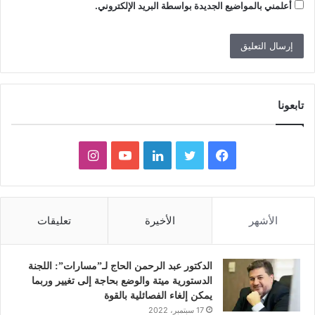
أعلمني بالمواضيع الجديدة بواسطة البريد الإلكتروني.
تابعونا
ف
ت
ل
ي
ا
ي
و
ي
و
ن
س
ي
ن
ت
س
الأشهر
الأخيرة
تعليقات
ب
ت
ك
ي
ت
و
ر
د
و
ق
الدكتور عبد الرحمن الحاج لـ”مسارات”: اللجنة
الدستورية ميتة والوضع بحاجة إلى تغيير وربما
ك
إ
ب
ر
يمكن إلغاء الفصائلية بالقوة
17 سبتمبر، 2022