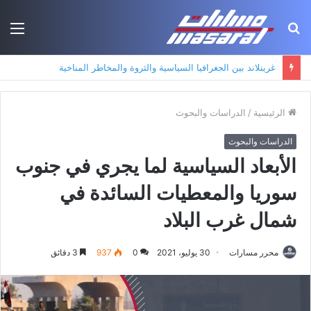
بحث
الق
عن
جذور حزب العمال الكردستاني: التكوين الأيديولوجي، البنية الاجتماعية، ومسارات النفوذ
الرئيسية
/
الدراسات والبحوث
الدراسات والبحوث
الأبعاد السياسية لما يجري في جنوب
سوريا والمعطيات السائدة في
شمال غرب البلاد
محرر مسارات
30 يوليو، 2021
0
937
3 دقائق