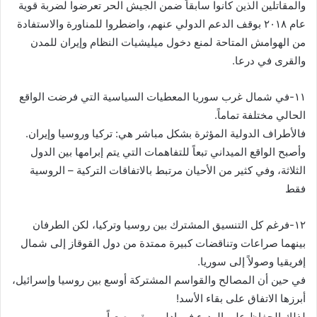
والمقاتلين الذين كانوا سابقاً ضمن الجيش الحر تعرضوا لضربة قوية
عام ٢٠١٨ بوقف الدعم الدولي عنهم، واضطروا للمناورة والاستفادة
من الهوامش المتاحة لمنع دخول ميليشيات النظام وإيران للمدن
والقرى في درعا.
‏١١-في شمال غرب سوريا المعطيات السياسية التي فرضت الواقع
الحالي مختلفة تماماً.
فالأطراف الدولية المؤثرة بشكل مباشر هي: تركيا وروسيا وإيران.
وأصبح الواقع الميداني تبعاً للتفاهمات التي يتم إبرامها بين الدول
الثلاثة، وفي كثير من الأحيان مرتبط بالاتفاقات التركية – الروسية
فقط
‏١٢-فرغم كل التنسيق المشترك بين روسيا وتركيا، لكن الطرفان
بينهما صراعات وتناقضات كبيرة ممتدة من دول القوقاز إلى شمال
إفريقيا وصولاً إلى سوريا.
في حين أن المصالح والقواسم المشتركة أوسع بين روسيا وإسرائيل،
أبرزها الاتفاق على بقاء الأسد!
لذلك الحفاظ على الهدوء في إدلب يبقى صعباً