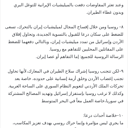
وعند تعثر المفاوضات دفعت بالميليشيات الإيرانية للتوغل البري
وبدون غطاء الطيران.
‏٨- روسيا ومن خلال إفساح المجال لميليشيات إيران بالتحرك، تسعى
للضغط على سكان درعا للقبول بالتسوية الجديدة، وتحاول إقلاق
الأردن وإسرائيل من تمدد ميليشيات إيران، وبالتالي دفعهما للضغط
على المقاتلين المحليين للتفاهم مع روسيا.
الرسالة الروسية للجميع: إما التفاهم أو عصا إيران.
‏٩-لكن تتجنب روسيا إشراك سلاح الطيران في المعارك،لأنها تحاول
تجنب إغضاب الأردن وخلق أزمة إنسانية على حدوده، خاصة بعد
تحركات الملك الأردني لتعويم النظام السوري على الساحة العربية.
وكذلك لا ترغب روسيا بإستفزاز إسرائيل وتهديد المصالح المشتركة
في سوريا،خاصة العمل معاً في البحر المتوسط
ما يجري ليس مؤامرة وإنما حراك روسي بهدف تعزيز المكاسب،