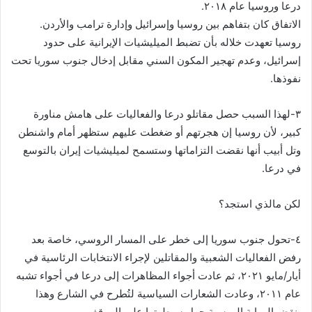
درعا وروسيا عام ٢٠١٨.
الاتفاق كان بتفاهم بين روسيا وإسرائيل وإدارة ترامب والأردن.
روسيا تعهدت خلاله بأن تضبط الميليشيات الإيرانية على حدود
إسرائيل، وعدم تهجير المكون السني مقابل إدخال جنوب سوريا تحت
نفوذها.
‏٣-لهذا السبب حصل مقاتلو درعا والفعاليات على هامش مناورة
كبير، لأن روسيا إن هجرتهم أو ضغطت عليهم ستظهر أمام واشنطن
وتل أبيب أنها نقضت التزاماتها وستسمح لميليشيات إيران بالتوسع
في درعا.
لكن مالذي استجد؟
‏٤-تحول جنوب سوريا إلى خطر على المسار الروسي، خاصة بعد
رفض الفعاليات الشعبية والمقاتلين لإجراء الانتخابات الرئاسية في
أيار/مايو ٢٠٢١، ثم عادت أجواء المظاهرات إلى درعا في أجواء تشبه
عام ٢٠١١، وعادت الشعارات السياسية لتُطرح في الشارع وهذا
ينقض الرواية الروسية حول سيطرتها على الموقف.