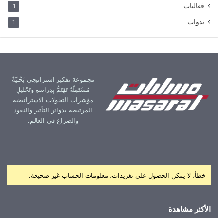
فعاليات
1
ندوات
1
مجموعة تفكير استراتيجي بَحْثيّةٌ
مُسْتَقِلّةٌ تَهْتَمُّ بِدِراسةِ وتَحْليلِ
مؤشرات التحولات الاستراتيجية
المرتبطة بدوائر التأثير والنفوذ
والصراع في العالم.
خطأ، لا يمكن الحصول على تغريدات، معلومات الحساب غير صحيحة.
الأكثر مشاهدة