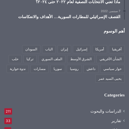
ماذا تعني الانتخابات النصفية لعام ٢٠٢٢ حتى ٢٠٢٤؟
7 سبتمبر، 2022
القصف الإسرائيلي للمطارات السورية… الأهداف والانعكاسات
أهم الوسوم
أفريقيا
أمريكا
إسرائيل
إيران
الباب
السودان
الشأن الأفريقي
الشرق الأوسط
الملف السوري
تركيا
حلب
حوار سياسي
داعش
روسيا
سوريا
مسارات
ندوة حوارية
يحيى السيد عمر
Categories
الدراسات والبحوث
211
تقارير
33