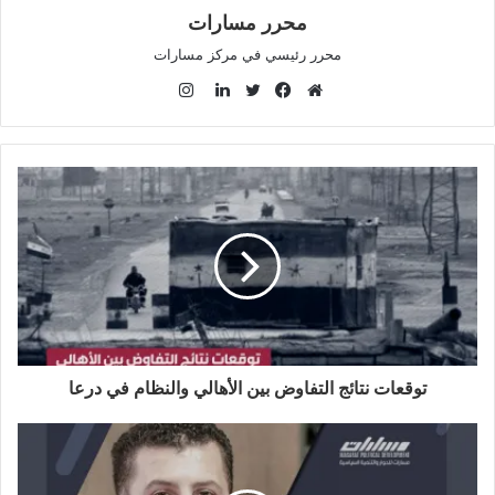
محرر مسارات
محرر رئيسي في مركز مسارات
ا
ن
م
ف
ت
ل
س
و
ي
و
ي
ت
ق
س
ي
ن
ق
ع
ب
ت
ك
ر
ا
و
ر
د
ا
ل
ك
إ
م
و
ن
ي
ب
توقعات نتائج التفاوض بين الأهالي والنظام في درعا