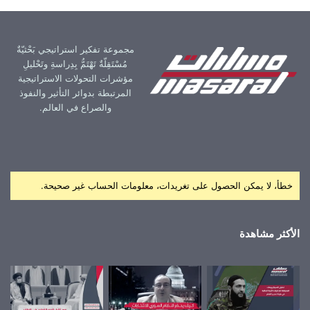
مجموعة تفكير استراتيجي بَحْثيّةٌ
مُسْتَقِلّةٌ تَهْتَمُّ بِدِراسةِ وتَحْليلِ
مؤشرات التحولات الاستراتيجية
المرتبطة بدوائر التأثير والنفوذ
والصراع في العالم.
خطأ، لا يمكن الحصول على تغريدات، معلومات الحساب غير صحيحة.
الأكثر مشاهدة