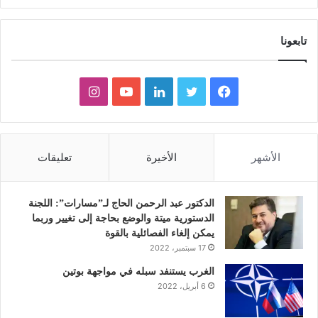
تابعونا
ف
ت
ل
ي
ا
ي
و
ي
و
ن
س
ي
ن
ت
س
الأشهر
الأخيرة
تعليقات
ب
ت
ك
ي
ت
و
ر
د
و
ق
الدكتور عبد الرحمن الحاج لـ”مسارات”: اللجنة
الدستورية ميتة والوضع بحاجة إلى تغيير وربما
ك
إ
ب
ر
يمكن إلغاء الفصائلية بالقوة
17 سبتمبر، 2022
ن
ا
الغرب يستنفد سبله في مواجهة بوتين
6 أبريل، 2022
م