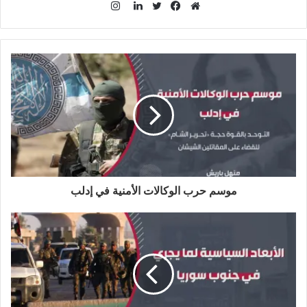
ا
ن
م
ف
ت
ل
س
و
ي
و
ي
ت
ق
س
ي
ن
ق
ع
ب
ت
ك
ر
ا
و
ر
د
ا
ل
ك
إ
م
و
ن
ي
ب
موسم حرب الوكالات الأمنية في إدلب