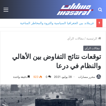
بحث
الق
عن
غرينلاند بين الجغرافيا السياسية والثروة والمخاطر المناخية
الرئيسية
/
مقالات الرأي
مقالات الرأي
توقعات نتائج التفاوض بين الأهالي
والنظام في درعا
محرر مسارات
28 يوليو، 2021
0
923
دقيقة واحدة