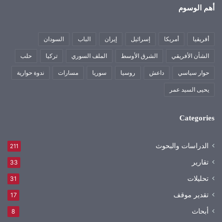
أهم الوسوم
أفريقيا
أمريكا
إسرائيل
إيران
الباب
السودان
الشأن الأفريقي
الشرق الأوسط
الملف السوري
تركيا
حلب
حوار سياسي
داعش
روسيا
سوريا
مسارات
ندوة حوارية
يحيى السيد عمر
Categories
الدراسات والبحوث
211
تقارير
33
تحليلات
31
تقدير موقف
17
أبحاث
8