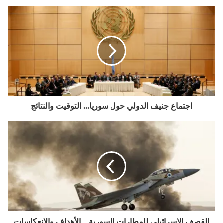
ت
ق
س
ي
ن
ق
ع
ب
ت
ك
ر
ا
و
ر
د
ا
ل
ك
إ
م
و
ن
ي
ب
اجتماع جنيف الدولي حول سوريا... التوقيت والنتائج
القصف الإسرائيلي للمطارات السورية... الأهداف والانعكاسات