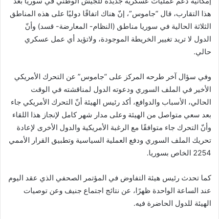
إمكانية دعم عمليات عسكرية جديدة للجيش الوطني في سوريا بعد
هذا التقارب، قال “جاموس”، إنّ هناك اتفاقًا دوليًا على هذه المناطق
الثلاثة الحالية في سوريا مناطق (النظام- المعارضة- قسد) وأنّ
الدول لا تريد تغيير الخريطة الموجودة، ولاتؤيد أي عمل عسكري
حالي.
وفي سؤال آخر طرحه المركز على “جاموس” عن التحرك الأمريكي
الأخير في الملف السوري ودعوته الدول لمناقشته في الوقت
الحالي، الأسباب والدوافع، أكد رئيس الهيئة أنّ التحرك الأمريكي جاء
بعد سعي متواصل من الهيئة وعلى مدار شهر كامل لإنجاز هذا اللقاء
وأنّ التحرك جاء متوافقًا مع الرغبة الأمريكية والدول الأخرى لإعادة
تحريك الملف السوري ودفع العملية السياسية وتطبيق القرار الأممي
2254 الخاص بسوريا.
كما تحدث رئيس هيئة التفاوض في المؤتمر الصحفي الذي عقد اليوم
عند الساعة الواحدة ظهرًا، عن نتائج اجتماع جنيف وعن توصيات
الهيئة للدول الحاضرة فيه.