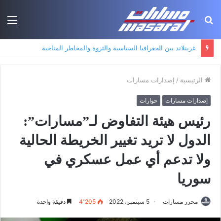
بحث
الق
عن
جذور حزب العمال الكردستاني: التكوين الأيديولوجي، البنية الاجتماعية، ومسارات النفوذ
الرئيسية
/
إصدارات مسارات
إصدارات مسارات
حوارات
رئيس هيئة التفاوض لـ”مسارات”:
الدول لا تريد تغيير الخريطة الحالية
ولا تدعم أي عمل عسكري في
سوريا
محرر مسارات
5 سبتمبر، 2022
4٬205
دقيقة واحدة