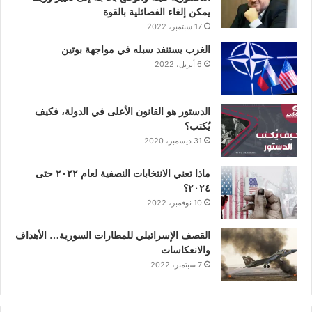
ك
إ
ب
ر
يمكن إلغاء الفصائلية بالقوة
17 سبتمبر، 2022
ن
ا
الغرب يستنفد سبله في مواجهة بوتين
6 أبريل، 2022
م
الدستور هو القانون الأعلى في الدولة، فكيف
يُكتب؟
31 ديسمبر، 2020
ماذا تعني الانتخابات النصفية لعام ٢٠٢٢ حتى
٢٠٢٤؟
10 نوفمبر، 2022
القصف الإسرائيلي للمطارات السورية… الأهداف
والانعكاسات
7 سبتمبر، 2022