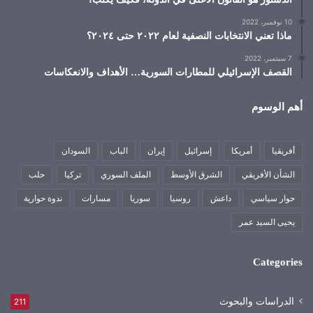
10 نوفمبر، 2022
ماذا تعني الانتخابات النصفية لعام ٢٠٢٢ حتى ٢٠٢٤؟
7 سبتمبر، 2022
القصف الإسرائيلي للمطارات السورية… الأهداف والانعكاسات
أهم الوسوم
أفريقيا
أمريكا
إسرائيل
إيران
الباب
السودان
الشأن الأفريقي
الشرق الأوسط
الملف السوري
تركيا
حلب
حوار سياسي
داعش
روسيا
سوريا
مسارات
ندوة حوارية
يحيى السيد عمر
Categories
الدراسات والبحوث
211