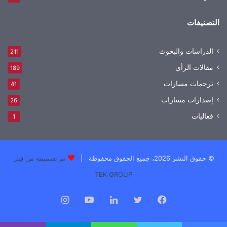
التصنيفات
الدراسات والبحوث
211
مقالات الرأي
189
ترجمات مسارات
41
إصدارات مسارات
26
فعاليات
1
© حقوق النشر 2026، جميع الحقوق محفوظة |
تم تصميمه من قِبل
TEK GROUP
فيسبوك
تويتر
لينكدإن
يوتيوب
انستقرام