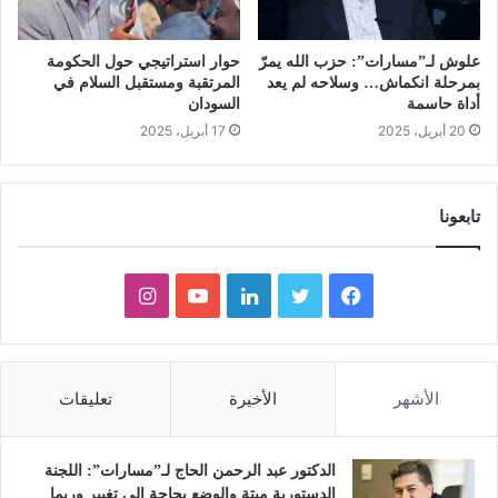
علوش لـ”مسارات”: حزب الله يمرّ
حوار استراتيجي حول الحكومة
بمرحلة انكماش… وسلاحه لم يعد
المرتقبة ومستقبل السلام في
أداة حاسمة
السودان
20 أبريل، 2025
17 أبريل، 2025
تابعونا
ف
ت
ل
ي
ا
ي
و
ي
و
ن
س
ي
ن
ت
س
الأشهر
الأخيرة
تعليقات
ب
ت
ك
ي
ت
و
ر
د
و
ق
الدكتور عبد الرحمن الحاج لـ”مسارات”: اللجنة
الدستورية ميتة والوضع بحاجة إلى تغيير وربما