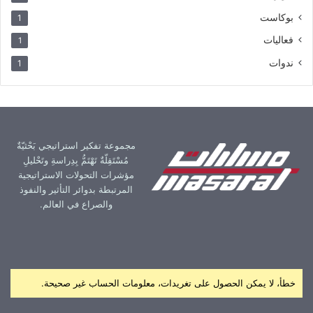
بوكاست
1
فعاليات
1
ندوات
1
مجموعة تفكير استراتيجي بَحْثيّةٌ
مُسْتَقِلّةٌ تَهْتَمُّ بِدِراسةِ وتَحْليلِ
مؤشرات التحولات الاستراتيجية
المرتبطة بدوائر التأثير والنفوذ
والصراع في العالم.
خطأ، لا يمكن الحصول على تغريدات، معلومات الحساب غير صحيحة.