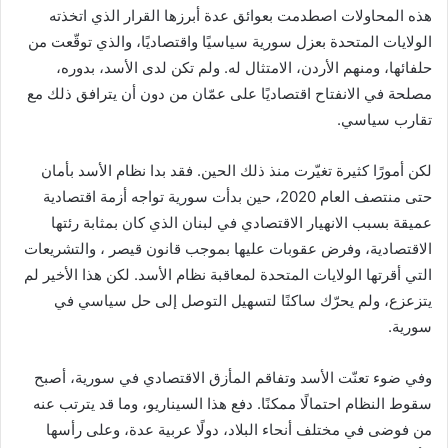
هذه المحاولات اصطدمت بعوائق عدة أبرزها القرار الذي اتخذته
الولايات المتحدة بعزل سورية سياسيًا واقتصاديًا، والذي توقّعت من
حلفائها، ومنهم الأردن، الامتثال له. ولم تكن لدى الأسد، بدوره،
مصلحة في الانفتاح اقتصاديًا على عمّان من دون أن يترافق ذلك مع
تقارب سياسي.
لكن أمورًا كثيرة تغيّرت منذ ذلك الحين. فقد بدا نظام الأسد بأمان
حتى منتصف العام 2020، حين بدأت سورية تواجه أزمة اقتصادية
عميقة بسبب الانهيار الاقتصادي في لبنان الذي كان بمثابة رئتها
الاقتصادية، وفرض عقوبات عليها بموجب قانون قيصر ، والتشريعات
التي أقرتها الولايات المتحدة لمعاقبة نظام الأسد. لكن هذا الأخير لم
يتزعزع، ولم يحرّك ساكنًا لتسهيل التوصل إلى حل سياسي في
سورية.
وفي ضوء تعنّت الأسد وتفاقم المأزق الاقتصادي في سورية، أصبح
سقوط النظام احتمالًا ممكنًا. دفع هذا السيناريو، وما قد يترتب عنه
من فوضى في مختلف أنحاء البلاد، دولًا عربية عدة، وعلى رأسها