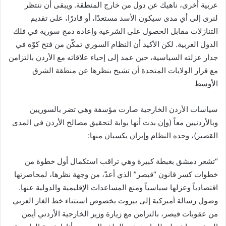
عربية أخرى، ناهيك عن دول من خارج المنطقة. ويبقى أن ننتظر
لنرى إلى أي مدى سيكون الأسد مستعدًا، أو قادرًا، على تقديم
التنازلات مقابل الحصول على الشرعية وإعادة دمج سورية في فلك
الدول العربية. لكن الأكيد أن النظام السوري تمكّن من فتح كوّة في
جدار عزلته السياسية، حين عمد إلى إحياء علاقاته مع الأردن بالتزامن
مع قرار الولايات المتحدة أن تشيح بنظرها عن منطقة الشرق
الأوسط
سياسات الأردن الخارجية صارت مؤسفة وهي تضر بالسوريين
وبالأردنيين معاً (وإن بدت أنها بوابة لتحقيق مصالح الأردن في المدى
القصير)، وحده النظام وإيران يكسبان منها:
“تشعر دمشق بغبطة كبيرة وهي تراقب استكمال أول خطوة من
خطوات كسر قانون “قيصر” الذي أعدّ، من وجهة نظرها، لمحاصرتها
اقتصادياً وعزلها سياسياً ومنع المساعدات الإقليمية والدولية عنها.
وصول رسالة أميركية إلى بيروت بخصوص استثناء خط الغاز العربي
من عقوبات قيصر، بالتزامن مع زيارة وزير الخارجية الأردني أيمن