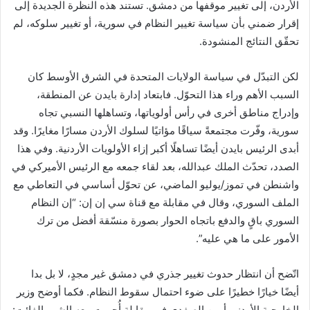
الأردن، إلى تغيير موقفها من دمشق. تستند هذه النظرة الجديدة إلى
إقرار ضمني بأن سياسة تغيير النظام في سورية، أو تغيير سلوكه، لم
تحقّق النتائج المنشودة.
لكن التبدّل في سياسة الولايات المتحدة في الشرق الأوسط كان
السبب الأهم وراء هذا التحوّل. فابتعاد إدارة بايدن عن المنطقة،
وإدراج مناطق أخرى في رأس أولوياتها، وتساهلها النسبي تجاه
سورية، وفّرت مجتمعةً سياقًا مؤاتيًا لسلوك الأردن مسارًا مغايرًا. وقد
أبدى الرئيس بايدن أيضًا تساهلًا أكبر إزاء الأولويات الأردنية. وفي هذا
الصدد، تحدّث الملك عبدالله، بعد لقاء جمعه مع الرئيس الأميركي في
واشنطن في تموز/يوليو الماضي، عن تحوّل أساسي في التعاطي مع
الملف السوري، وقال في مقابلة مع قناة سي إن إن: “إن النظام
السوري باقٍ والدفع باتجاه الحوار بصورة منسّقة أفضل من ترك
الأمور على ما هي عليه”.
اتّضح أن انتظار حدوث تغيير جذري في دمشق غير مجدٍ، لا بل بدا
أيضًا خيارًا خطيرًا على ضوء احتمال سقوط النظام. فكما أوضح وزير
الخارجية الأردني أيمن الصفدي في مقابلة أُجريت معه الشهر الفائت: