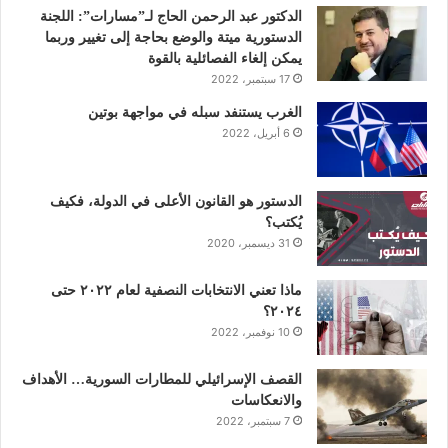
و
ر
د
و
ق
الدكتور عبد الرحمن الحاج لـ”مسارات”: اللجنة
الدستورية ميتة والوضع بحاجة إلى تغيير وربما
ك
إ
ب
ر
يمكن إلغاء الفصائلية بالقوة
17 سبتمبر، 2022
ن
ا
الغرب يستنفد سبله في مواجهة بوتين
6 أبريل، 2022
م
الدستور هو القانون الأعلى في الدولة، فكيف
يُكتب؟
31 ديسمبر، 2020
ماذا تعني الانتخابات النصفية لعام ٢٠٢٢ حتى
٢٠٢٤؟
10 نوفمبر، 2022
القصف الإسرائيلي للمطارات السورية… الأهداف
والانعكاسات
7 سبتمبر، 2022