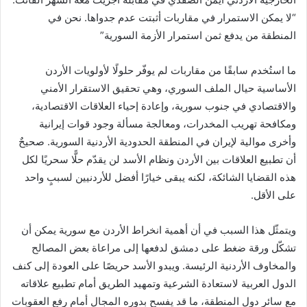
“لا يمكن الاستمرار في مقاربات أثبتت عدم جدواها. نحن في
المنطقة من يدفع ثمن استمرار الأزمة السورية”
ما استُخدم سابقًا من مقاربات لم يوفّر حلولًا لأولويات الأردن
الأساسية حيال الملف السوري، وهي تحقيق الاستقرار الأمني
والاقتصادي في جنوب سورية، وإعادة إحياء العلاقات الاقتصادية،
ومكافحة تهريب المخدرات، ومعالجة مسألة وجود قوات إيرانية
وأخرى موالية لإيران في المنطقة الحدودية الأردنية السورية. صحيحٌ
أن تطبيع العلاقات بين الأردن ونظام الأسد لن يقدّم حلًّا سحريًا لكل
هذه القضايا الشائكة، لكنه يبقى خيارًا أفضل للأردنيين لسببٍ واحد
على الأقل.
ويتمثّل هذا السبب في أن أهمية انخراط الأردن مع سورية يمكن أن
تشكّل ورقة ضغط على دمشق لدفعها إلى مراعاة بعض المصالح
والمخاوف الأردنية الرئيسة. ويبدو الأسد حريصًا على العودة إلى كنف
الدول العربية لاستعادة الشرعية وتمهيد الطريق أمام تطبيع علاقاته
مع سائر دول المنطقة، ما قد يفسح بدوره المجال أمام رفع العقوبات