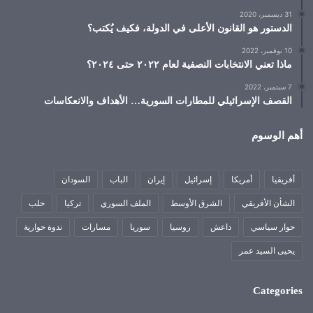
31 ديسمبر، 2020
الدستور هو القانون الأعلى في الدولة، فكيف يُكتب؟
10 نوفمبر، 2022
ماذا تعني الانتخابات النصفية لعام ٢٠٢٢ حتى ٢٠٢٤؟
7 سبتمبر، 2022
القصف الإسرائيلي للمطارات السورية… الأهداف والانعكاسات
أهم الوسوم
أفريقيا
أمريكا
إسرائيل
إيران
الباب
السودان
الشأن الأفريقي
الشرق الأوسط
الملف السوري
تركيا
حلب
حوار سياسي
داعش
روسيا
سوريا
مسارات
ندوة حوارية
يحيى السيد عمر
Categories