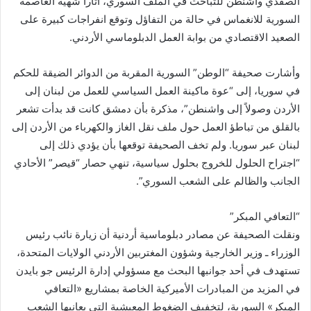
الصفدي واشنطن للتباحث في الملف السوري، أثارا شهية العاصمة
السورية للانغماس في حالة من التفاؤل وتوقع انفراجات كبيرة على
الصعيد الاقتصادي من بوابة العمل الدبلوماسي الأردني.
وأشارت صحيفة “الوطن” السورية المقربة من الدوائر الضيقة للحكم
في سوريا، إلى “عوة ماكينة العمل السياسي للعمل من لبنان إلى
الأردن وصولاً إلى واشنطن”، مذكرة بأن دمشق كانت قد بدأت تشعر
بالقلق من تباطؤ العمل حول ملف نقل الغاز والكهرباء من الأردن إلى
لبنان عبر سوريا. ولم تخف الصحيفة توقعها بأن يؤدي ذلك إلى
“اجتراح الحلول للخروج بحلول سياسية، تنهي حصار “قيصر” الأحادي
الجانب والظالم على الشعب السوري”.
“التعافي المبكر”
ونقلت الصحيفة عن مصادر دبلوماسية أردنية أن زيارة نائب رئيس
الوزراء ـ وزير الخارجية وشؤون المغتربين الأردني الولايات المتحدة،
تستهدف في أحد جوانبها البحث مع مسؤولي إدارة الرئيس جو بايدن
في المزيد من المبادرات الأميركية الخاصة بمشاريع «التعافي
المبكر» السورية، لتخفيف الضغوط المعيشية التي يعانيها الشعب