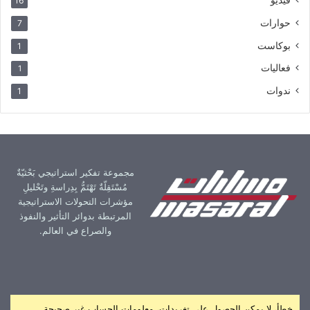
16
حوارات
7
بوكاست
1
فعاليات
1
ندوات
1
مجموعة تفكير استراتيجي بَحْثيّةٌ
مُسْتَقِلّةٌ تَهْتَمُّ بِدِراسةِ وتَحْليلِ
مؤشرات التحولات الاستراتيجية
المرتبطة بدوائر التأثير والنفوذ
والصراع في العالم.
خطأ، لا يمكن الحصول على تغريدات، معلومات الحساب غير صحيحة.