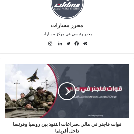
محرر مسارات
محرر رئيسي في مركز مسارات
ا
ن
م
ف
ت
ل
س
و
ي
و
ي
ت
ق
س
ي
ن
ق
ع
ب
ت
ك
ر
ا
و
ر
د
ا
ل
ك
إ
م
و
ن
ي
ب
قوات فاجنر في مالي..صراعات النفوذ بين روسيا وفرنسا
داخل أفريقيا