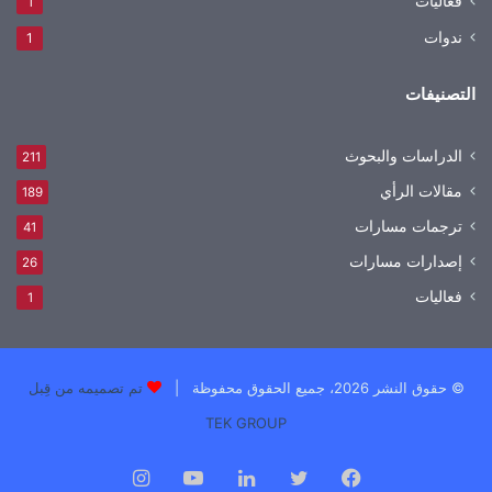
فعاليات
1
ندوات
1
التصنيفات
الدراسات والبحوث
211
مقالات الرأي
189
ترجمات مسارات
41
إصدارات مسارات
26
فعاليات
1
© حقوق النشر 2026، جميع الحقوق محفوظة |
تم تصميمه من قِبل
TEK GROUP
فيسبوك
تويتر
لينكدإن
يوتيوب
انستقرام