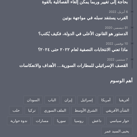
بحاجة إلى تغيير وربما يمكن إلغاء الفصائلية بالقوة
6 أبريل، 2022
الغرب يستنفد سبله في مواجهة بوتين
31 ديسمبر، 2020
الدستور هو القانون الأعلى في الدولة، فكيف يُكتب؟
10 نوفمبر، 2022
ماذا تعني الانتخابات النصفية لعام ٢٠٢٢ حتى ٢٠٢٤؟
7 سبتمبر، 2022
القصف الإسرائيلي للمطارات السورية… الأهداف والانعكاسات
أهم الوسوم
أفريقيا
أمريكا
إسرائيل
إيران
الباب
السودان
الشأن الأفريقي
الشرق الأوسط
الملف السوري
تركيا
حلب
حوار سياسي
داعش
روسيا
سوريا
مسارات
ندوة حوارية
يحيى السيد عمر