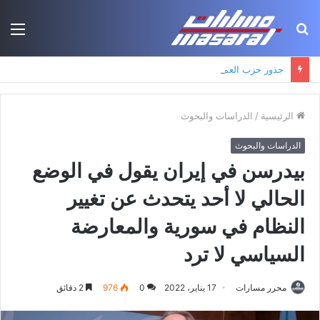
بحث
الق
عن
جذور حزب العمال الكردستاني: التكوين الأيديولوجي، البنية الاجتماعية، ومسارات النفوذ
الرئيسية
/
الدراسات والبحوث
الدراسات والبحوث
بيدرسن في إيران يقول في الوضع
الحالي لا أحد يتحدث عن تغيير
النظام في سورية والمعارضة
السياسي لا ترد
محرر مسارات
17 يناير، 2022
0
976
2 دقائق