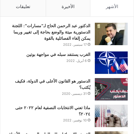
س
ي
ن
ت
س
الأشهر
الأخيرة
تعليقات
ب
ت
ك
ي
ت
و
ر
د
و
ق
الدكتور عبد الرحمن الحاج لـ”مسارات”: اللجنة
الدستورية ميتة والوضع بحاجة إلى تغيير وربما
ك
إ
ب
ر
يمكن إلغاء الفصائلية بالقوة
17 سبتمبر، 2022
ن
ا
الغرب يستنفد سبله في مواجهة بوتين
6 أبريل، 2022
م
الدستور هو القانون الأعلى في الدولة، فكيف
يُكتب؟
31 ديسمبر، 2020
ماذا تعني الانتخابات النصفية لعام ٢٠٢٢ حتى
٢٠٢٤؟
10 نوفمبر، 2022