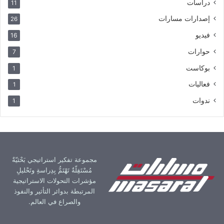
دراسات
11
إصدارات مسارات
26
فيديو
16
حوارات
7
بوكاست
1
فعاليات
1
ندوات
1
مجموعة تفكير استراتيجي بَحْثيّةٌ
مُسْتَقِلّةٌ تَهْتَمُّ بِدِراسةِ وتَحْليلِ
مؤشرات التحولات الاستراتيجية
المرتبطة بدوائر التأثير والنفوذ
والصراع في العالم.