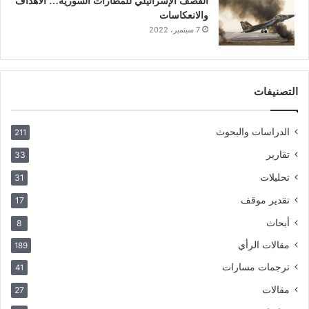
القصف الإسرائيلي للمطارات السورية… الأهداف
والانعكاسات
7 سبتمبر، 2022
التصنيفات
الدراسات والبحوث
211
تقارير
33
تحليلات
31
تقدير موقف
17
أبحاث
8
مقالات الرأي
189
ترجمات مسارات
41
مقالات
27