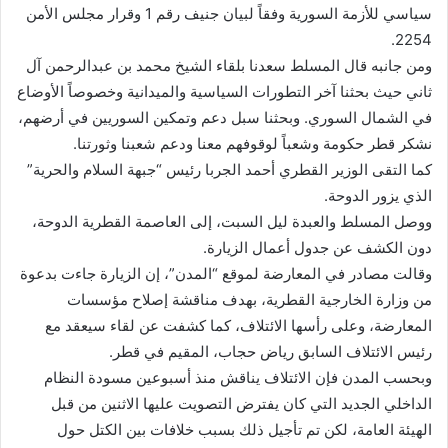
سياسي للأزمة السورية وفقاً لبيان جنيف رقم 1 وقرار مجلس الأمن
2254.
ومن جانبه قال المسلط سعدنا بلقاء الشيخ محمد بن عبدالرحمن آل
ثاني حيث بحثنا آخر التطورات السياسية والميدانية وخصوصاً الأوضاع
في الشمال السوري. وبحثنا سبل دعم وتمكين السوريين في أرضهم،
نشكر قطر حكومة وشعباً لوقوفهم معنا ودعم شعبنا وثورتنا.
كما التقى الوزير القطري أحمد الجربا رئيس “جبهة السلام والحرية”
الذي يزور الدوحة.
ووصل المسلط والعبدة ليل السبت، إلى العاصمة القطرية الدوحة،
دون الكشف عن جدول أعمال الزيارة.
وقالت مصادر في المعارضة لموقع “المدن”، إن الزيارة جاءت بدعوة
من وزارة الخارجية القطرية، بهدف مناقشة إصلاح مؤسسات
المعارضة، وعلى رأسها الائتلاف، كما كشفت عن لقاء سيعقد مع
رئيس الائتلاف السابق رياض حجاب، المقيم في قطر.
وبحسب المدن فإن الائتلاف يناقش منذ أسبوعين مسودة النظام
الداخلي الجديد التي كان يفترض التصويت عليها الاثنين من قبل
الهيئة العامة، لكن تم تأجيل ذلك بسبب خلافات بين الكتل حول