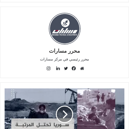
محرر مسارات
محرر رئيسي في مركز مسارات
ا
ن
م
ف
ت
ل
س
و
ي
و
ي
ت
ق
س
ي
ن
ق
ع
ب
ت
ك
ر
ا
و
ر
د
ا
ل
ك
إ
م
و
ن
ي