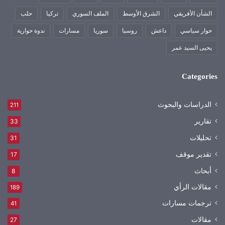
الشأن الأفريقي
الشرق الأوسط
الملف السوري
تركيا
حلب
حوار سياسي
داعش
روسيا
سوريا
مسارات
ندوة حوارية
يحيى السيد عمر
Categories
الدراسات والبحوث
211
تقارير
33
تحليلات
31
تقدير موقف
17
أبحاث
8
مقالات الرأي
189
ترجمات مسارات
41
مقالات
27