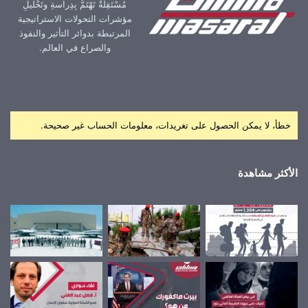
مُسْتَقِلّةٌ تَهْتَمُّ بِدِراسةِ وتَحْليلِ
مؤشرات التحولات الاستراتيجية
المرتبطة بدوائر التأثير والنفوذ
والصراع في العالم.
خطأ، لا يمكن الحصول على تغريدات، معلومات الحساب غير صحيحة.
الأكثر مشاهدة