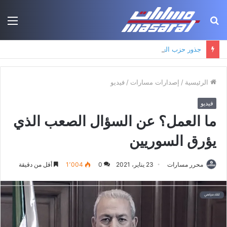
بحث
الق
عن
جذور حزب العمال الكردستاني: التكوين الأيديولوجي، البنية الاجتماعية، ومسارات النفوذ
الرئيسية
/
إصدارات مسارات
/
فيديو
فيديو
ما العمل؟ عن السؤال الصعب الذي
يؤرق السوريين
محرر مسارات
23 يناير، 2021
0
1٬004
أقل من دقيقة