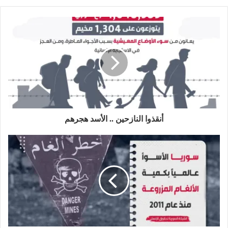
س
و
ي
و
ي
ت
ق
س
ي
ن
ق
ع
ب
ت
ك
ر
ا
و
ر
د
ا
ل
ك
إ
م
و
ن
ي
ب
أنقذوا النازحين .. الأسد هجرهم