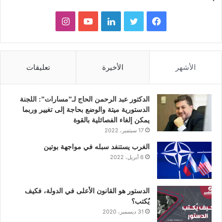
ف
ت
ل
ي
ا
ي
و
ي
و
ن
س
ي
ن
ت
س
الأشهر
الأخيرة
تعليقات
ب
ت
ك
ي
ت
و
ر
د
و
ق
الدكتور عبد الرحمن الحاج لـ”مسارات”: اللجنة
الدستورية ميتة والوضع بحاجة إلى تغيير وربما
ك
إ
ب
ر
يمكن إلغاء الفصائلية بالقوة
17 سبتمبر، 2022
ن
ا
الغرب يستنفد سبله في مواجهة بوتين
6 أبريل، 2022
م
الدستور هو القانون الأعلى في الدولة، فكيف
يُكتب؟
31 ديسمبر، 2020