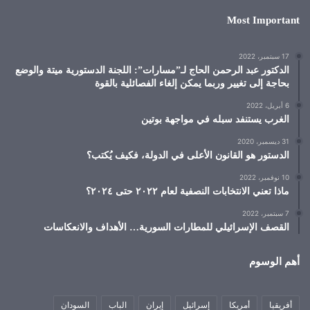
Most Important
17 سبتمبر، 2022
الدكتور عبد الرحمن الحاج لـ”مسارات”: اللجنة الدستورية ميتة والوضع
بحاجة إلى تغيير وربما يمكن إلغاء الفصائلية بالقوة
6 أبريل، 2022
الغرب يستنفد سبله في مواجهة بوتين
31 ديسمبر، 2020
الدستور هو القانون الأعلى في الدولة، فكيف يُكتب؟
10 نوفمبر، 2022
ماذا تعني الانتخابات النصفية لعام ٢٠٢٢ حتى ٢٠٢٤؟
7 سبتمبر، 2022
القصف الإسرائيلي للمطارات السورية… الأهداف والانعكاسات
أهم الوسوم
أفريقيا
أمريكا
إسرائيل
إيران
الباب
السودان