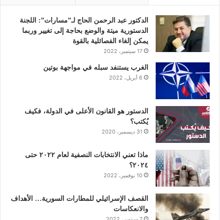
ب
ت
ك
ي
ت
و
ر
د
و
ق
الدكتور عبد الرحمن الحاج لـ”مسارات”: اللجنة
الدستورية ميتة والوضع بحاجة إلى تغيير وربما
ك
إ
ب
ر
يمكن إلغاء الفصائلية بالقوة
17 سبتمبر، 2022
ن
ا
الغرب يستنفد سبله في مواجهة بوتين
6 أبريل، 2022
م
الدستور هو القانون الأعلى في الدولة، فكيف
يُكتب؟
31 ديسمبر، 2020
ماذا تعني الانتخابات النصفية لعام ٢٠٢٢ حتى
٢٠٢٤؟
10 نوفمبر، 2022
القصف الإسرائيلي للمطارات السورية… الأهداف
والانعكاسات
7 سبتمبر، 2022