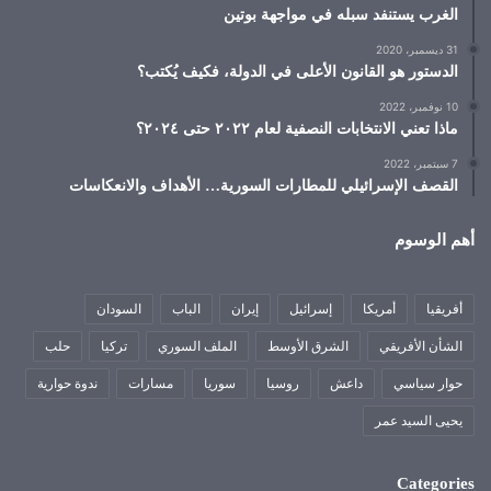
الغرب يستنفد سبله في مواجهة بوتين
31 ديسمبر، 2020
الدستور هو القانون الأعلى في الدولة، فكيف يُكتب؟
10 نوفمبر، 2022
ماذا تعني الانتخابات النصفية لعام ٢٠٢٢ حتى ٢٠٢٤؟
7 سبتمبر، 2022
القصف الإسرائيلي للمطارات السورية… الأهداف والانعكاسات
أهم الوسوم
أفريقيا
أمريكا
إسرائيل
إيران
الباب
السودان
الشأن الأفريقي
الشرق الأوسط
الملف السوري
تركيا
حلب
حوار سياسي
داعش
روسيا
سوريا
مسارات
ندوة حوارية
يحيى السيد عمر
Categories