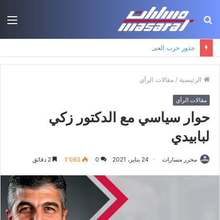
بحث
الق
عن
جذور حزب العمال الكردستاني: التكوين الأيديولوجي، البنية الاجتماعية، ومسارات النفوذ
الرئيسية
/
مقالات الرأي
مقالات الرأي
حوار سياسي مع الدكتور زكي
لبابيدي
محرر مسارات
24 يناير، 2021
0
1٬063
2 دقائق