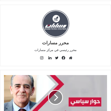
محرر مسارات
محرر رئيسي في مركز مسارات
ا
ن
م
ف
ت
ل
س
و
ي
و
ي
ت
ق
س
ي
ن
ق
ع
ب
ت
ك
ر
ا
و
ر
د
ا
ل
ك
إ
م
و
ن
ي