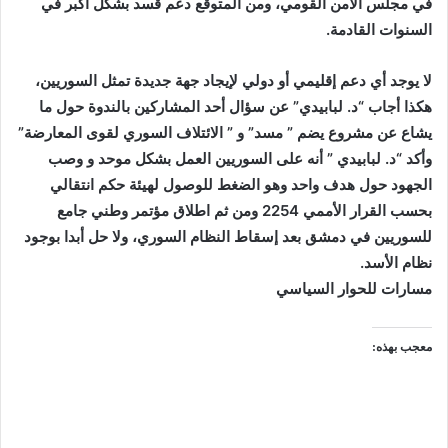
في مجلس الأمن القومي، ومن المتوقع دعم قسد بشكل أكبر في
السنوات القادمة.
لا يوجد أي دعم إقليمي أو دولي لإيجاد جهة جديدة تمثل السوريين،
هكذا أجاب “د. لبابيدي” عن سؤال أحد المشاركين بالندوة حول ما
يشاع عن مشروع يضم ” مسد” و ” الائتلاف السوري لقوى المعارضة”
وأكد “د. لبابيدي ” أنه على السوريين العمل بشكل موحد و وصب
الجهود حول هدف واحد وهو الضغط للوصول لهيئة حكم انتقالي
بحسب القرار الأممي 2254 ومن ثم اطلاق مؤتمر وطني جامع
للسوريين في دمشق بعد إسقاط النظام السوري، ولا حل أبدا بوجود
نظام الأسد.
مسارات للحوار السياسي
معجب بهذه: