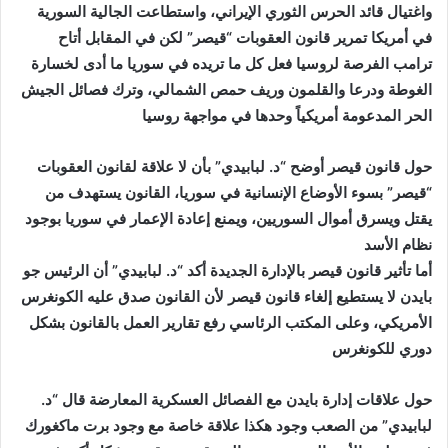
واغتيال قائد الحرس الثوري الإيراني، واستطاعت الجالية السورية
في أمريكا تمرير قانون العقوبات “قيصر” لكن في المقابل أتاح
ترامب الفرصة لروسيا فعل كل ما تريده في سوريا ما أدى لخسارة
الغوطة ودرعا والقلمون وريف حمص الشمالي، وترك فصائل الجيش
الحر المدعومة أمريكياً وحدها في مواجهة روسيا
حول قانون قيصر أوضح “د. لبابيدي” بأن لا علاقة لقانون العقوبات
“قيصر” بسوء الأوضاع الإنسانية في سوريا، القانون يستهدف من
يقتل ويسرق أموال السوريين، ويمنع إعادة الإعمار في سوريا بوجود
نظام الأسد
أما تأثير قانون قيصر بالإدارة الجديدة أكد “د. لبابيدي” أن الرئيس جو
بايدن لا يستطيع إلغاء قانون قيصر لأن القانون صدق عليه الكونغرس
الأمريكي، وعلى المكتب الرئاسي رفع تقارير العمل بالقانون بشكل
دوري للكونغرس
حول علاقات إدارة بايدن مع الفصائل العسكرية المعارضة قال “د.
لبابيدي” من الصعب وجود هكذا علاقة خاصة مع وجود برت ماكغورك