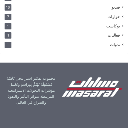
فيديو
16
حوارات
7
بوكاست
1
فعاليات
1
ندوات
1
مجموعة تفكير استراتيجي بَحْثيّةٌ
مُسْتَقِلّةٌ تَهْتَمُّ بِدِراسةِ وتَحْليلِ
مؤشرات التحولات الاستراتيجية
المرتبطة بدوائر التأثير والنفوذ
والصراع في العالم.