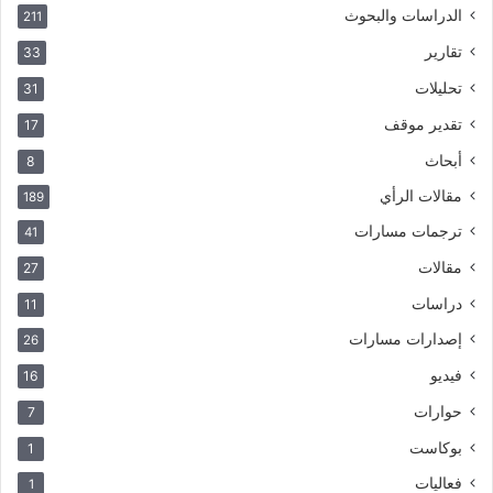
الدراسات والبحوث
211
تقارير
33
تحليلات
31
تقدير موقف
17
أبحاث
8
مقالات الرأي
189
ترجمات مسارات
41
مقالات
27
دراسات
11
إصدارات مسارات
26
فيديو
16
حوارات
7
بوكاست
1
فعاليات
1