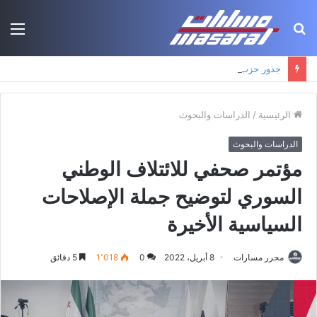
بحث
الق
عن
جذور حزب العمال الكردستاني: التكوين الأيديولوجي، البنية الاجتماعية، ومسارات النفوذ
الرئيسية
/
الدراسات والبحوث
الدراسات والبحوث
مؤتمر صحفي للائتلاف الوطني
السوري لتوضيح جملة الإصلاحات
السياسية الأخيرة
محرر مسارات
8 أبريل، 2022
0
1٬018
5 دقائق