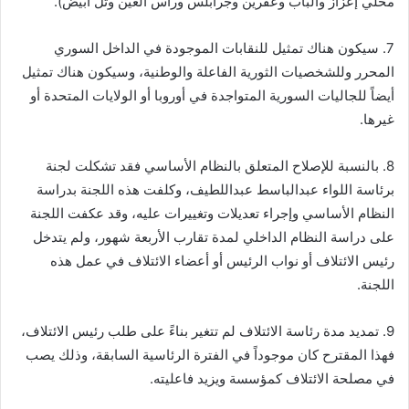
محلي إعزاز والباب وعفرين وجرابلس ورأس العين وتل أبيض).
7. سيكون هناك تمثيل للنقابات الموجودة في الداخل السوري
المحرر وللشخصيات الثورية الفاعلة والوطنية، وسيكون هناك تمثيل
أيضاً للجاليات السورية المتواجدة في أوروبا أو الولايات المتحدة أو
غيرها.
8. بالنسبة للإصلاح المتعلق بالنظام الأساسي فقد تشكلت لجنة
برئاسة اللواء عبدالباسط عبداللطيف، وكلفت هذه اللجنة بدراسة
النظام الأساسي وإجراء تعديلات وتغييرات عليه، وقد عكفت اللجنة
على دراسة النظام الداخلي لمدة تقارب الأربعة شهور، ولم يتدخل
رئيس الائتلاف أو نواب الرئيس أو أعضاء الائتلاف في عمل هذه
اللجنة.
9. تمديد مدة رئاسة الائتلاف لم تتغير بناءً على طلب رئيس الائتلاف،
فهذا المقترح كان موجوداً في الفترة الرئاسية السابقة، وذلك يصب
في مصلحة الائتلاف كمؤسسة ويزيد فاعليته.