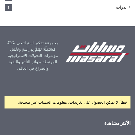
ندوات
1
مجموعة تفكير استراتيجي بَحْثيّةٌ
مُسْتَقِلّةٌ تَهْتَمُّ بِدِراسةِ وتَحْليلِ
مؤشرات التحولات الاستراتيجية
المرتبطة بدوائر التأثير والنفوذ
والصراع في العالم.
خطأ، لا يمكن الحصول على تغريدات، معلومات الحساب غير صحيحة.
الأكثر مشاهدة