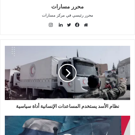
محرر مسارات
محرر رئيسي في مركز مسارات
ا
ن
م
ف
ت
ل
س
و
ي
و
ي
ت
ق
س
ي
ن
ق
ع
ب
ت
ك
ر
ا
و
ر
د
ا
ل
ك
إ
م
و
ن
ي
ب
نظام الأسد يستخدم المساعدات الإنسانية أداة سياسية