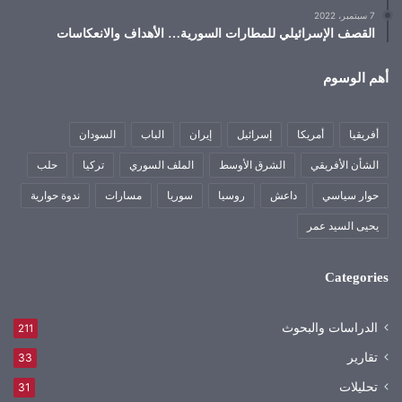
7 سبتمبر، 2022
القصف الإسرائيلي للمطارات السورية… الأهداف والانعكاسات
أهم الوسوم
أفريقيا
أمريكا
إسرائيل
إيران
الباب
السودان
الشأن الأفريقي
الشرق الأوسط
الملف السوري
تركيا
حلب
حوار سياسي
داعش
روسيا
سوريا
مسارات
ندوة حوارية
يحيى السيد عمر
Categories
الدراسات والبحوث
211
تقارير
33
تحليلات
31