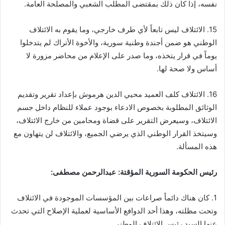
نفسه، إذا كان ذلك بمقتضى المطلب الشعبي والمصلحة العامة.
15. الائتلاف ليس تابعاً لأي طرف خارجي، وما يقوم به الائتلاف
الوطني هو ضمن أجندة وطنية سورية، والأخوة الأتراك لم يتدخلوا
يوماً في قرار يتخذه، وما صدر على الإعلام من محاضر مزورة لا
أساس ولا صحة لها.
16. الائتلاف كلف العميد محيي الدين هرموش بإعداد تقرير وتقديم
الوثائق المطلوبة بخصوص الادعاء بوجود عملاء للنظام داخل جسم
الائتلاف، وسيعرض التقرير على قضاة ومحامين من خارج الائتلاف،
وسيتخذ القرار الوطني الذي يرضي الجميع، والائتلاف لن يتهاون مع
هذه المسألة.
رئيس الحكومة السورية المؤقتة: عبدالرحمن مصطفى:
1. كان هناك دائماً صراعات بين المؤسسات الموجودة في الائتلاف
وتحت مظلته، وهذا أحد الدوافع الأساسية لعملية الإصلاح التي تحدث
عنها السيد رئيس الائتلاف الوطني.