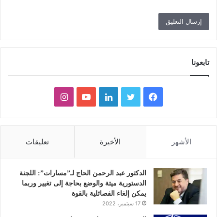
تابعونا
ف
ت
ل
ي
ا
ي
و
ي
و
ن
س
ي
ن
ت
س
الأشهر
الأخيرة
تعليقات
ب
ت
ك
ي
ت
و
ر
د
و
ق
الدكتور عبد الرحمن الحاج لـ”مسارات”: اللجنة
الدستورية ميتة والوضع بحاجة إلى تغيير وربما
ك
إ
ب
ر
يمكن إلغاء الفصائلية بالقوة
17 سبتمبر، 2022
ن
ا