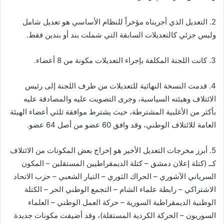
2. التعديل الذي أجريناه مؤخراً للنظام الأساسي هو تعديل شامل
وليس جزئي كالتعديلات السابقة التي شملت بند أو بندين فقط.
3. كانت اللجنة المكلفة بإجراء التعديلات مكونة من 8 أعضاء.
4. قدمت النسخة النهائية للتعديلات من طرف اللجنة إلى رئيس
الائتلاف وهيئته السياسية، وجرى التصويت عليه والمصادقة عليه
بأكثر من الأغلبية المشترطة، حيث يشترط موافقة ثلثي أعضاء الهيئة
العامة للائتلاف الوطني، وقد وافق 60 عضو من أصل 64 عضو.
5. أبرز مخرجات التعديل الأخير هو إخراج بعض المكونات من الائتلاف
كــ (كتلة إعلان دمشق – كتلة الديمقراطيين المستقلين – المكون
السرياني الآشوري – الحراك الثوري – التيار الشعبي – حزب الاتحاد
الاشتراكي – رابطة علماء الشام – التجمع الوطني الحر – الكتلة
الوطنية الديمقراطية السورية – حركة العمل الوطني – العلماء
السوريون – الحركة الكردية المستقلة)، وقد أضيفت مكونات جديدة