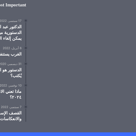
st Important
17 سبتمبر، 2022
الدكتور عبد 
الدستورية مي
يمكن إلغاء ال
6 أبريل، 2022
الغرب يستنف
31 ديسمبر، 2020
الدستور هو ا
يُكتب؟
10 نوفمبر، 2022
٢٠٢٤؟
7 سبتمبر، 2022
القصف الإسر
والانعكاسات