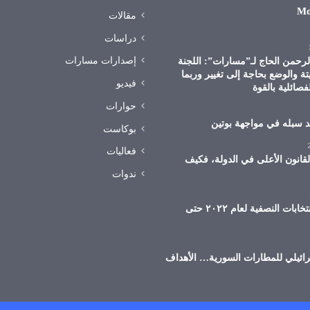
Mo
مقالات
دراسات
إصدارات مسارات
الرحمن الحاج لـ”مسارات”: اللجنة
تة والوضع بحاجة إلى تغيير وربما
فيديو
فصائلية بالقوة
حوارات
د سبله في مواجهة بوتين
بوكاست
فعاليات
لقانون الأعلى في الدولة، فكيف
ندوات
ماذا تعني الانتخابات النصفية لعام ٢٠٢٢ حتى
ائيلي للمطارات السورية… الأهداف