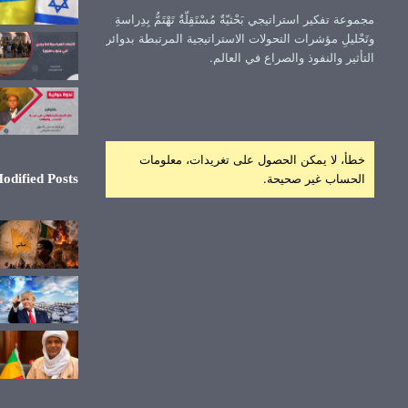
مجموعة تفكير استراتيجي بَحْثيّةٌ مُسْتَقِلّةٌ تَهْتَمُّ بِدِراسةِ
وتَحْليلِ مؤشرات التحولات الاستراتيجية المرتبطة بدوائر
التأثير والنفوذ والصراع في العالم.
خطأ، لا يمكن الحصول على تغريدات، معلومات
الحساب غير صحيحة.
odified Posts