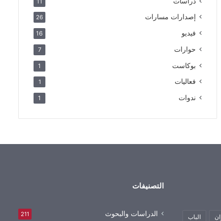
دراسات
11
إصدارات مسارات
26
فيديو
16
حوارات
7
بوكاست
1
فعاليات
1
ندوات
1
التصنيفات
الدراسات والبحوث
211
ان
الباب