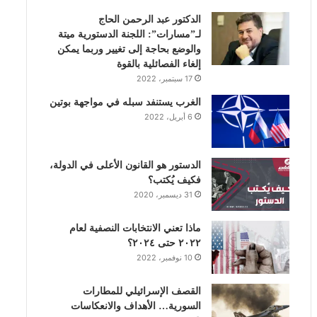
الدكتور عبد الرحمن الحاج
ك
إ
ب
ر
لـ”مسارات”: اللجنة الدستورية ميتة
والوضع بحاجة إلى تغيير وربما يمكن
ن
ا
إلغاء الفصائلية بالقوة
17 سبتمبر، 2022
م
الغرب يستنفد سبله في مواجهة بوتين
6 أبريل، 2022
الدستور هو القانون الأعلى في الدولة،
فكيف يُكتب؟
31 ديسمبر، 2020
ماذا تعني الانتخابات النصفية لعام
٢٠٢٢ حتى ٢٠٢٤؟
10 نوفمبر، 2022
القصف الإسرائيلي للمطارات
السورية… الأهداف والانعكاسات