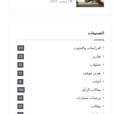
7 سبتمبر، 2022
التصنيفات
الدراسات والبحوث
211
تقارير
33
تحليلات
31
تقدير موقف
17
أبحاث
8
مقالات الرأي
189
ترجمات مسارات
41
مقالات
27