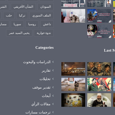
السودان
الشأن الأفريقي
الشرق
الملف السوري
تركيا
حلب
داعش
روسيا
سوريا
مسار
ندوة حوارية
يحيى السيد عمر
Categories
Last M
الدراسات والبحوث
تقارير
تحليلات
تقدير موقف
أبحاث
مقالات الرأي
ترجمات مسارات