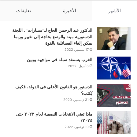
س
ي
ن
ت
س
الأشهر
الأخيرة
تعليقات
ب
ت
ك
ي
ت
و
ر
د
و
ق
الدكتور عبد الرحمن الحاج لـ”مسارات”: اللجنة
الدستورية ميتة والوضع بحاجة إلى تغيير وربما
ك
إ
ب
ر
يمكن إلغاء الفصائلية بالقوة
17 سبتمبر، 2022
ن
ا
الغرب يستنفد سبله في مواجهة بوتين
6 أبريل، 2022
م
الدستور هو القانون الأعلى في الدولة، فكيف
يُكتب؟
31 ديسمبر، 2020
ماذا تعني الانتخابات النصفية لعام ٢٠٢٢ حتى
٢٠٢٤؟
10 نوفمبر، 2022