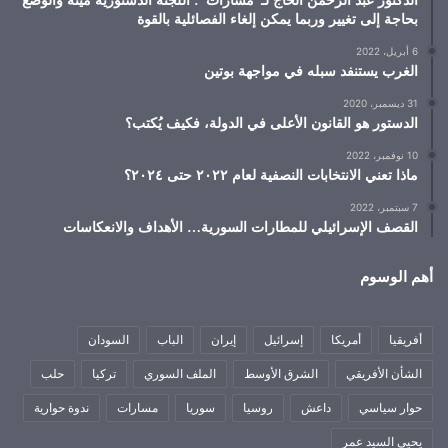
الدكتور عبد الرحمن الحاج لـ”مسارات”: اللجنة الدستورية ميتة والوضع
بحاجة إلى تغيير وربما يمكن إلغاء الفصائلية بالقوة
6 أبريل، 2022
الغرب يستنفد سبله في مواجهة بوتين
31 ديسمبر، 2020
الدستور هو القانون الأعلى في الدولة، فكيف يُكتب؟
10 نوفمبر، 2022
ماذا تعني الانتخابات النصفية لعام ٢٠٢٢ حتى ٢٠٢٤؟
7 سبتمبر، 2022
القصف الإسرائيلي للمطارات السورية… الأهداف والانعكاسات
أهم الوسوم
أفريقيا
أمريكا
إسرائيل
إيران
الباب
السودان
الشأن الأفريقي
الشرق الأوسط
الملف السوري
تركيا
حلب
حوار سياسي
داعش
روسيا
سوريا
مسارات
ندوة حوارية
يحيى السيد عمر