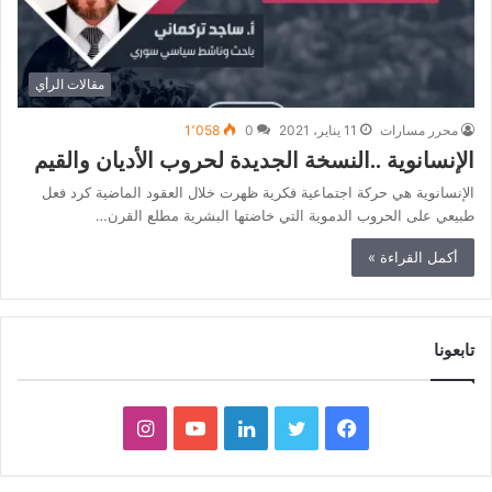
مقالات الرأي
محرر مسارات
11 يناير، 2021
0
1٬058
الإنسانوية ..النسخة الجديدة لحروب الأديان والقيم
الإنسانوية هي حركة اجتماعية فكرية ظهرت خلال العقود الماضية كرد فعل
طبيعي على الحروب الدموية التي خاضتها البشرية مطلع القرن…
أكمل القراءة »
تابعونا
ف
ت
ل
ي
ا
ي
و
ي
و
ن