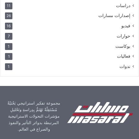
دراسات
11
إصدارات مسارات
26
فيديو
16
حوارات
7
بوكاست
1
فعاليات
1
ندوات
1
مجموعة تفكير استراتيجي بَحْثيّةٌ
مُسْتَقِلّةٌ تَهْتَمُّ بِدِراسةِ وتَحْليلِ
مؤشرات التحولات الاستراتيجية
المرتبطة بدوائر التأثير والنفوذ
والصراع في العالم.