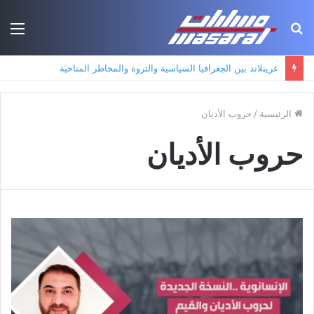
بحث
الق
عن
غرينلاند بين الجغرافيا السياسية والثروة والمخاطر المناخية
الرئيسية
/
حروب الأديان
حروب الأديان