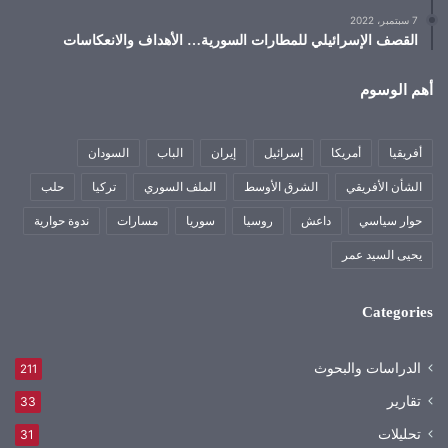
7 سبتمبر، 2022
القصف الإسرائيلي للمطارات السورية… الأهداف والانعكاسات
أهم الوسوم
أفريقيا
أمريكا
إسرائيل
إيران
الباب
السودان
الشأن الأفريقي
الشرق الأوسط
الملف السوري
تركيا
حلب
حوار سياسي
داعش
روسيا
سوريا
مسارات
ندوة حوارية
يحيى السيد عمر
Categories
الدراسات والبحوث
211
تقارير
33
تحليلات
31