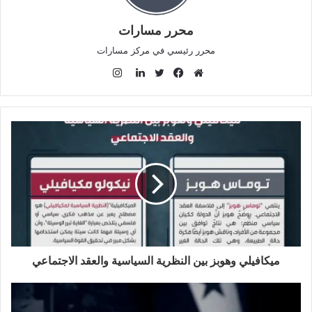
محرر مسارات
محرر رئيسي في مركز مسارات
ا
ن
م
ف
ت
ل
س
و
ي
و
ي
ت
ق
س
ي
ن
ق
ع
ب
ت
ك
ر
ا
و
ر
د
ا
ل
ك
إ
م
و
ن
ي
ب
ميكافيلي وهوبز بين النظرية السياسية والعقد الاجتماعي