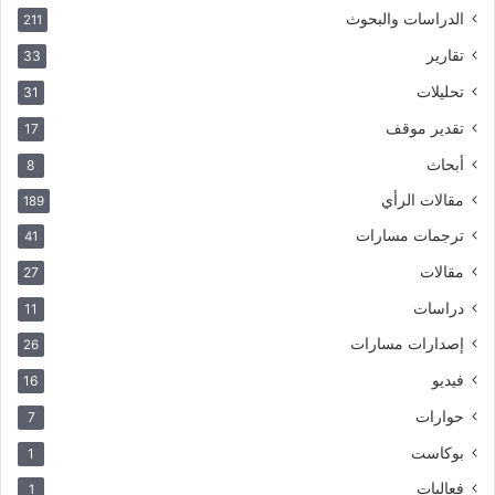
الدراسات والبحوث
211
تقارير
33
تحليلات
31
تقدير موقف
17
أبحاث
8
مقالات الرأي
189
ترجمات مسارات
41
مقالات
27
دراسات
11
إصدارات مسارات
26
فيديو
16
حوارات
7
بوكاست
1
فعاليات
1