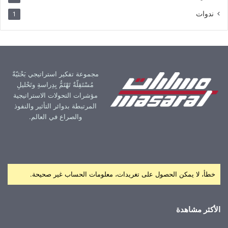
ندوات
1
مجموعة تفكير استراتيجي بَحْثيّةٌ
مُسْتَقِلّةٌ تَهْتَمُّ بِدِراسةِ وتَحْليلِ
مؤشرات التحولات الاستراتيجية
المرتبطة بدوائر التأثير والنفوذ
والصراع في العالم.
خطأ، لا يمكن الحصول على تغريدات، معلومات الحساب غير صحيحة.
الأكثر مشاهدة