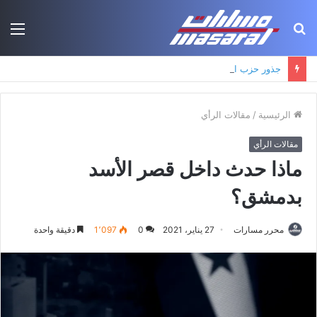
بحث
الق
عن
جذور حزب العمال الكردستاني: التكوين الأيديولوجي، البنية الاجتماعية، ومسارات النفوذ
الرئيسية
/
مقالات الرأي
مقالات الرأي
ماذا حدث داخل قصر الأسد
بدمشق؟
محرر مسارات
27 يناير، 2021
0
1٬097
دقيقة واحدة