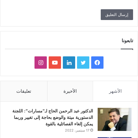
تابعونا
ف
ت
ل
ي
ا
ي
و
ي
و
ن
س
ي
ن
ت
س
الأشهر
الأخيرة
تعليقات
ب
ت
ك
ي
ت
و
ر
د
و
ق
الدكتور عبد الرحمن الحاج لـ”مسارات”: اللجنة
الدستورية ميتة والوضع بحاجة إلى تغيير وربما
ك
إ
ب
ر
يمكن إلغاء الفصائلية بالقوة
17 سبتمبر، 2022
ن
ا