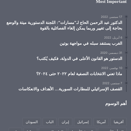
Most Important
17 سبتمبر، 2022
الدكتور عبد الرحمن الحاج لـ”مسارات”: اللجنة الدستورية ميتة والوضع
بحاجة إلى تغيير وربما يمكن إلغاء الفصائلية بالقوة
6 أبريل، 2022
الغرب يستنفد سبله في مواجهة بوتين
31 ديسمبر، 2020
الدستور هو القانون الأعلى في الدولة، فكيف يُكتب؟
10 نوفمبر، 2022
ماذا تعني الانتخابات النصفية لعام ٢٠٢٢ حتى ٢٠٢٤؟
7 سبتمبر، 2022
القصف الإسرائيلي للمطارات السورية… الأهداف والانعكاسات
أهم الوسوم
أفريقيا
أمريكا
إسرائيل
إيران
الباب
السودان