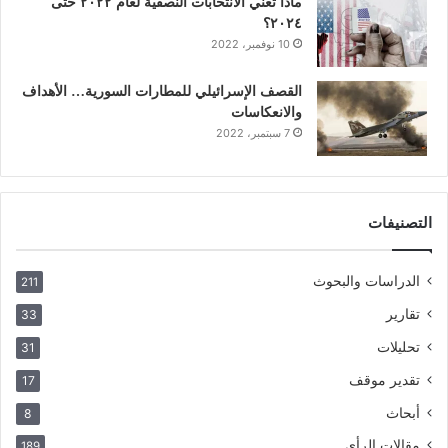
ماذا تعني الانتخابات النصفية لعام ٢٠٢٢ حتى
٢٠٢٤؟
10 نوفمبر، 2022
القصف الإسرائيلي للمطارات السورية… الأهداف
والانعكاسات
7 سبتمبر، 2022
التصنيفات
الدراسات والبحوث
211
تقارير
33
تحليلات
31
تقدير موقف
17
أبحاث
8
مقالات الرأي
189