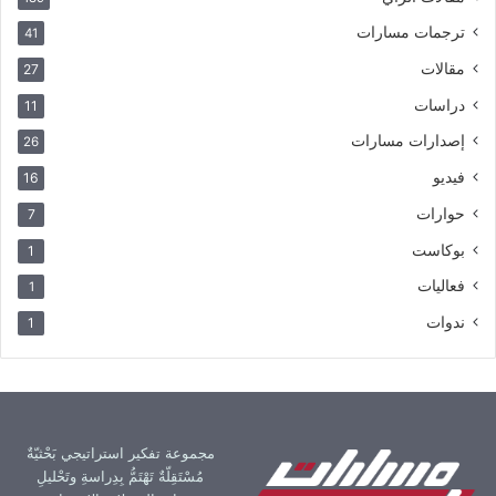
ترجمات مسارات
41
مقالات
27
دراسات
11
إصدارات مسارات
26
فيديو
16
حوارات
7
بوكاست
1
فعاليات
1
ندوات
1
مجموعة تفكير استراتيجي بَحْثيّةٌ
مُسْتَقِلّةٌ تَهْتَمُّ بِدِراسةِ وتَحْليلِ