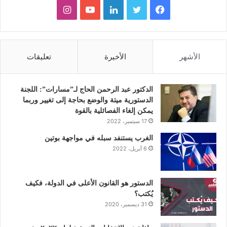
ف
ت
ل
ي
ا
ي
و
ي
و
ن
س
ي
ن
ت
س
الأشهر
الأخيرة
تعليقات
ب
ت
ك
ي
ت
و
ر
د
و
ق
الدكتور عبد الرحمن الحاج لـ”مسارات”: اللجنة
الدستورية ميتة والوضع بحاجة إلى تغيير وربما
ك
إ
ب
ر
يمكن إلغاء الفصائلية بالقوة
17 سبتمبر، 2022
ن
ا
الغرب يستنفد سبله في مواجهة بوتين
6 أبريل، 2022
م
الدستور هو القانون الأعلى في الدولة، فكيف
يُكتب؟
31 ديسمبر، 2020