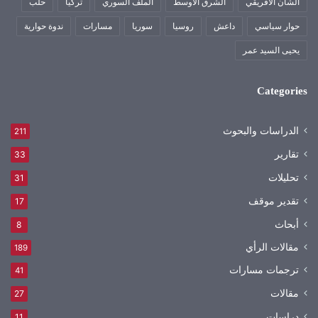
الشأن الأفريقي
الشرق الأوسط
الملف السوري
تركيا
حلب
حوار سياسي
داعش
روسيا
سوريا
مسارات
ندوة حوارية
يحيى السيد عمر
Categories
الدراسات والبحوث
211
تقارير
33
تحليلات
31
تقدير موقف
17
أبحاث
8
مقالات الرأي
189
ترجمات مسارات
41
مقالات
27
دراسات
11